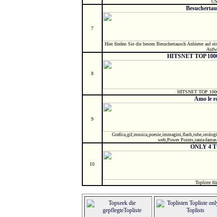
U
Besuchertau
7
Hier finden Sie die besten Besuchertausch Anbieter auf 
Aufw
HITSNET TOP 1000 
8
HITSNET TOP 1000 
Amo le r
9
Grafica,gif,musica,poesie,immagini,flash,tube,orologi,ca
web,Power Points,tanta-fantas
ONLY 4 
10
Topliste fü