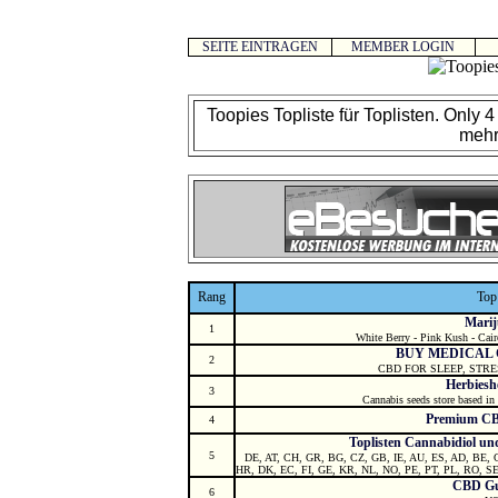
SEITE EINTRAGEN
MEMBER LOGIN
Toopies Topliste für Toplisten. Only 4 
mehr
Rang
Top
Mari
1
White Berry - Pink Kush - Cair
BUY MEDICAL
2
CBD FOR SLEEP, STR
Herbies
3
Cannabis seeds store based in 
Premium CB
4
Toplisten Cannabidiol un
5
DE, AT, CH, GR, BG, CZ, GB, IE, AU, ES, AD, BE, CY
HR, DK, EC, FI, GE, KR, NL, NO, PE, PT, PL, RO, SE
CBD G
6