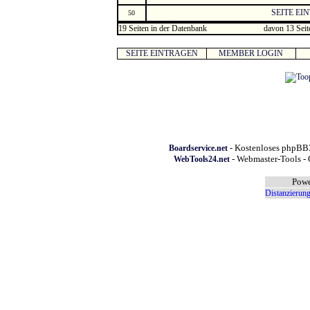
SEITE EI
50
19 Seiten in der Datenbank
davon 13 Seit
SEITE EINTRAGEN
MEMBER LOGIN
- Kostenloses phpBB3
Boardservice.net
- Webmaster-Tools - 
WebTools24.net
Powe
Distanzierung