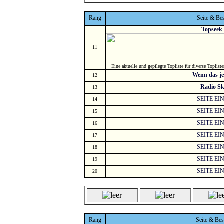
Rang
Seite & Be
Topseek 
11
Eine aktuelle und gepflegte Topliste für diverse Toplist
Wenn das je
12
Radio S
13
SEITE E
14
SEITE E
15
SEITE E
16
SEITE E
17
SEITE E
18
SEITE E
19
SEITE E
20
Rang
Seite & Be