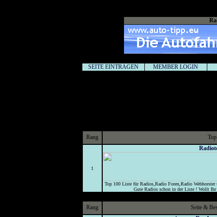
Ra
SEITE EINTRAGEN
MEMBER LOGIN
Rang
Top
Radiot
1
Top 100 Liste für Radios,Radio Foren,Radio Webhorster u
Gute Radios schon in der Liste ! Wollt Ih
Rang
Seite & Be