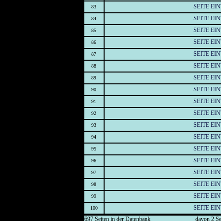
SEITE EI
83
SEITE EI
84
SEITE EI
85
SEITE EI
86
SEITE EI
87
SEITE EI
88
SEITE EI
89
SEITE EI
90
SEITE EI
91
SEITE EI
92
SEITE EI
93
SEITE EI
94
SEITE EI
95
SEITE EI
96
SEITE EI
97
SEITE EI
98
SEITE EI
99
SEITE EI
100
697 Seiten in der Datenbank
davon 2 Se