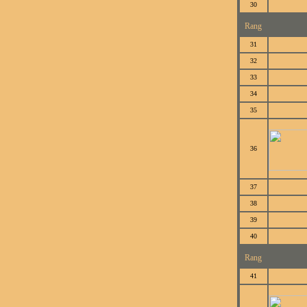
30
Rang
31
32
33
34
35
36
37
38
39
40
Rang
41