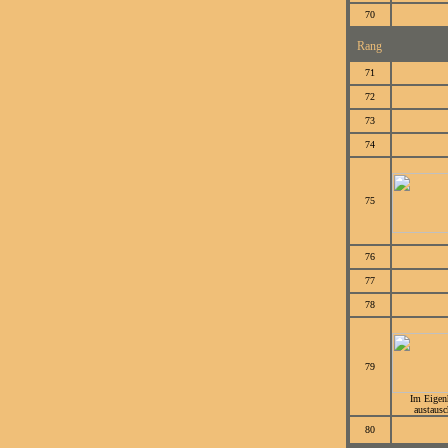
70
Rang
71
72
73
74
75
76
77
78
79
Im Eigen
austausc
80