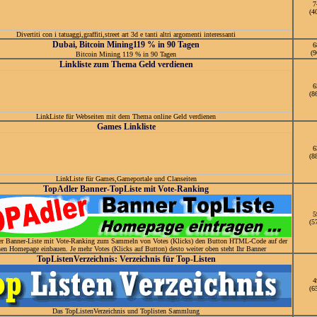
7
(4
Divertiti con i tatuaggi,graffiti,street art 3d e tanti altri argomenti interessanti
Dubai, Bitcoin Mining119 % in 90 Tagen
6
(9
Bitcoin Mining 119 % in 90 Tagen
Linkliste zum Thema Geld verdienen
6
(8
LinkListe für Webseiten mit dem Thema online Geld verdienen
Games Linkliste
6
(8
LinkListe für Games,Gameportale und Clanseiten
TopAdler Banner-TopListe mit Vote-Ranking
5
(5
r Banner-Liste mit Vote-Ranking zum Sammeln von Votes (Klicks) den Button HTML-Code auf der
nen Homepage einbauen. Je mehr Votes (Klicks auf Button) desto weiter oben steht Ihr Banner
TopListenVerzeichnis: Verzeichnis für Top-Listen
4
(6
Das TopListenVerzeichnis und Toplisten Sammlung