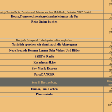
(6
stige Telefon-Tarife, Produkte und Anbieter aus dem Mobilfunk-, Festnetz-, VOIP Bereich.
House,Trance,techno,electro,hardstyle,jumpstyle Un
(3
Reise Online buchen
(6
Das große Reiseportal. Urlaubspreise online vergleichen.
Natürlich sprechen wir damit auch die Ältere gener
(3
Neue Freunde Kennen Lernen Oder Videos Und Bilder
(3
SSBBW-Radio
(5
Kasachstan4Live
(8
Sky-Musik-Express
(1
PartyDANCER
(4
Hit
Seite & Beschreibung
(tot
Humor, Fun, Lachen
(1
Plauderstube
(39