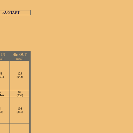
KONTAKT
s IN
Hits OUT
tal)
(total)
63
129
91)
(942)
7
80
14)
(356)
4
108
58)
(851)