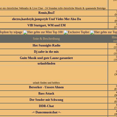
ist ein christliches Webradio & Live Chat - 24 Stunden tolle christliche Musik & spannende Beiträge.
Remix,BeaT
(9
electro,hardstyle,jumpstyle Und Vieles Mer Also Da
(8
VfB Stuttgart, WM und EM
(2
Hit
Seite & Beschreibung
(tot
Hot-Sunnight-Radio
(1
Dj zafer in the mix
(1
Guite Musik und gute Laune garantiert
(1
urlaubfinden
(3
urlaub finden und hobbys
Berserker - Unsere Ahnen
(8
Bass Attack
(9
Der Sender mit Schwung
(6
DDR-Chat
(7
-= Dancemusicchat =-
(4