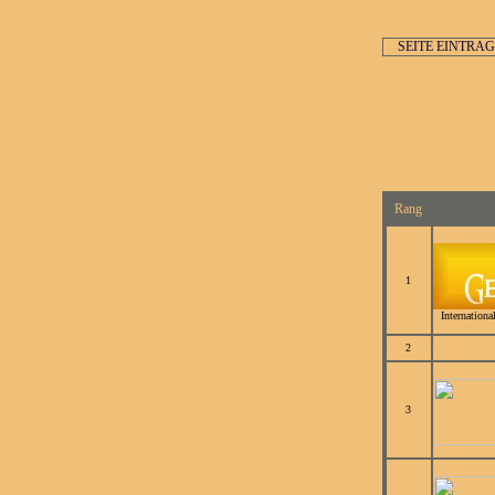
SEITE EINTRA
Rang
1
Internationa
2
3