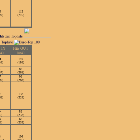
8
112
97)
(716)
s IN
Hits OUT
tal)
(total)
1
119
53)
(186)
5
82
87)
(261)
7
92
09)
(283)
3
132
62)
(228)
9
82
0)
(232)
8
62
8)
(233)
8
106
71)
(946)