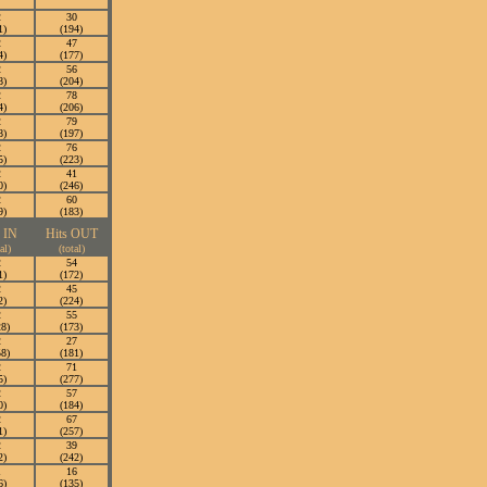
2
30
1)
(194)
2
47
4)
(177)
2
56
8)
(204)
2
78
4)
(206)
2
79
8)
(197)
2
76
5)
(223)
2
41
0)
(246)
2
60
9)
(183)
s IN
Hits OUT
al)
(total)
2
54
1)
(172)
2
45
2)
(224)
2
55
28)
(173)
2
27
58)
(181)
2
71
5)
(277)
2
57
0)
(184)
2
67
1)
(257)
2
39
2)
(242)
1
16
6)
(135)