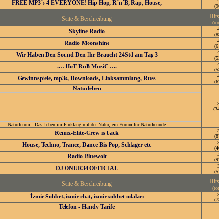
FREE MP3´s 4 EVERYONE! Hip Hop, R´n´B, Rap, House,
(9
Hit
Seite & Beschreibung
(tot
Skyline-Radio
(8
Radio-Moonshine
(6
Wir Haben Den Sound Den Ihr Braucht 24Std am Tag 3
(5
..:: HoT-RnB MusiC ::..
(5
Gewinnspiele, mp3s, Downloads, Linksammlung, Russ
(6
Naturleben
(3
Naturforum - Das Leben im Einklang mit der Natur, ein Forum für Naturfreunde
Remix-Elite-Crew is back
(8
House, Techno, Trance, Dance Bis Pop, Schlager etc
(4
Radio-Bluewolt
(9
DJ ONUR34 OFFICIAL
(5
Hit
Seite & Beschreibung
(tot
İzmir Sohbet, izmir chat, izmir sohbet odaları
(7
Telefon - Handy Tarife