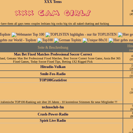
XXX Teens
4
(4
 have them all gays teens couples lesbians big cocks big tits all naked chatting and fucking
Hit
Seite & Beschreibung
(to
Max Bet Fixed Matches Professional Soccer Correct
4
land, Gemany Max Bet Professional Fixed Matches, Best Soccer Correct Score Game, Assia Bet 365
(3
Fixed Games, Today Soccer Fixed Tips, Betting 1X2 Rigged Pick
2
Hitradio-Vulkan
(2
1
Smile-Fox-Radio
(1
TOP100Gratisfree
1
(1
 italienische TOP100-Ranking seit über 20 Jahren - 10 kostenlose Stimmen für neue Mitglieder !!!
technoclub-fm
(6
Crash-Power-Radio
(8
Spirit Live Radio
(12