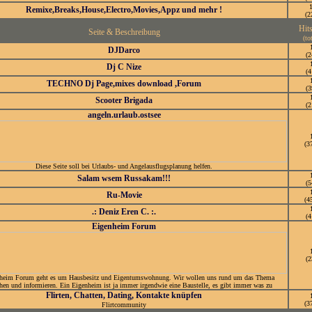
Remixe,Breaks,House,Electro,Movies,Appz und mehr !
(2
Hit
Seite & Beschreibung
(to
DJDarco
(2
Dj C Nize
(4
TECHNO Dj Page,mixes download ,Forum
(3
Scooter Brigada
(2
angeln.urlaub.ostsee
(3
Diese Seite soll bei Urlaubs- und Angelausflugsplanung helfen.
Salam wsem Russakam!!!
(5
Ru-Movie
(4
.: Deniz Eren C. :.
(4
Eigenheim Forum
(2
heim Forum geht es um Hausbesitz und Eigentumswohnung. Wir wollen uns rund um das Thema
hen und informieren. Ein Eigenheim ist ja immer irgendwie eine Baustelle, es gibt immer was zu
Flirten, Chatten, Dating, Kontakte knüpfen
(3
Flirtcommunity