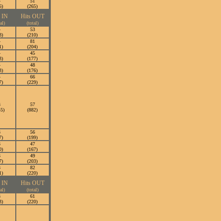
4
51
6)
(265)
s IN
Hits OUT
al)
(total)
4
53
8)
(210)
4
81
1)
(204)
4
45
3)
(177)
4
48
3)
(176)
4
66
7)
(229)
3
57
45)
(882)
3
56
7)
(199)
3
47
0)
(167)
3
49
7)
(203)
3
82
1)
(220)
s IN
Hits OUT
al)
(total)
3
61
3)
(220)