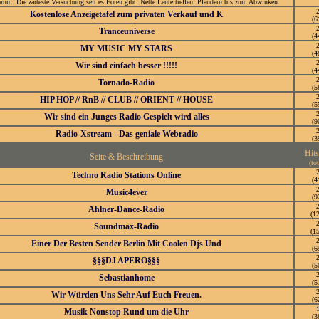
rum. Die zarteste Versuchung seit es Foren gibt. Nette Leute treffen. Plaudern bis zum Abwinken.
Kostenlose Anzeigetafel zum privaten Verkauf und K
(6
Tranceuniverse
(4
MY MUSIC MY STARS
(4
Wir sind einfach besser !!!!!
(4
Tornado-Radio
(5
HIP HOP // RnB // CLUB // ORIENT // HOUSE
(5
Wir sind ein Junges Radio Gespielt wird alles
(9
Radio-Xstream - Das geniale Webradio
(3
Hit
Seite & Beschreibung
(tot
Techno Radio Stations Online
(4
Music4ever
(9
Ahlner-Dance-Radio
(1
Soundmax-Radio
(1
Einer Der Besten Sender Berlin Mit Coolen Djs Und
(6
§§§DJ APERO§§§
(5
Sebastianhome
(5
Wir Würden Uns Sehr Auf Euch Freuen.
(6
Musik Nonstop Rund um die Uhr
(3