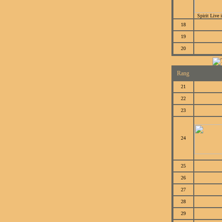
Spirit Live 
18
19
20
Rang
21
22
23
24
25
26
27
28
29