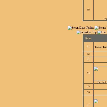
10
We
Rang
11
Europe, Eng
12
13
14
Das beste
15
16
17