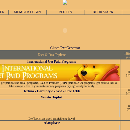
GEN
MEMBER LOGIN
REGELN
BOOKMARK
Glitter Text Generator
Hit
Dies & Das Topliste
(to
International Get Paid Programs
3
(52
l get paid to read email programs, Paid to Promote (PTP), paid to click programs, get paid to task &
take surveys - free to join make money programs paying weekly/monthly
8
Techno - Hard Style - Acid - Free Tekk
(27
Wustis Toplist
8
(9
Die Toplist zu wusti-empfehlung.de.vu!
relaxplease