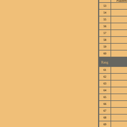
Plauderfo
53
54
55
56
57
58
59
60
Rang
61
62
63
64
65
66
67
68
69