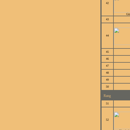
42
Gün
43
44
45
46
47
48
49
50
Rang
51
52