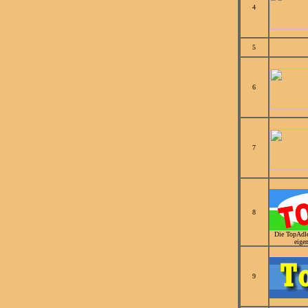
4
5
6
7
8
Die TopAdle
eige
9