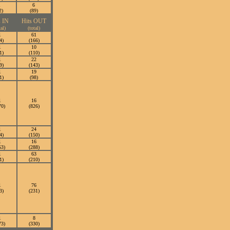
1
6
2)
(89)
s IN
Hits OUT
tal)
(total)
1
61
4)
(166)
1
10
1)
(110)
1
22
9)
(143)
1
19
1)
(98)
1
16
70)
(826)
1
24
4)
(150)
1
16
53)
(288)
1
63
1)
(210)
1
76
3)
(231)
1
8
73)
(330)