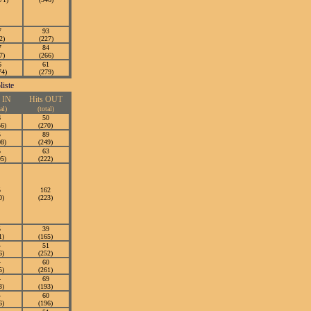
7
93
2)
(227)
7
84
7)
(266)
6
61
74)
(279)
s IN
Hits OUT
al)
(total)
6
50
56)
(270)
5
89
08)
(249)
5
63
95)
(222)
5
162
0)
(223)
5
39
1)
(165)
4
51
6)
(252)
4
60
5)
(261)
4
69
3)
(193)
4
60
6)
(196)