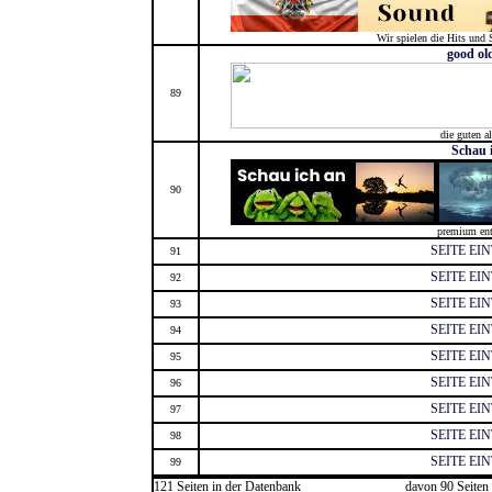
Wir spielen die Hits und 
good ol
89
die guten al
Schau 
90
premium ent
SEITE EI
91
SEITE EI
92
SEITE EI
93
SEITE EI
94
SEITE EI
95
SEITE EI
96
SEITE EI
97
SEITE EI
98
SEITE EI
99
121 Seiten in der Datenbank
davon 90 Seiten 