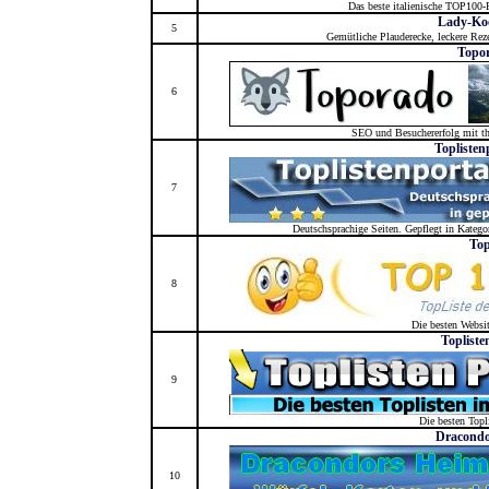
Das beste italienische TOP100-R
Lady-Ko
5
Gemütliche Plauderecke, leckere Reze
Topo
6
SEO und Besuchererfolg mit th
Toplisten
7
Deutschsprachige Seiten. Gepflegt in Katego
Top
8
Die besten Websi
Topliste
9
Die besten Topl
Dracondo
10