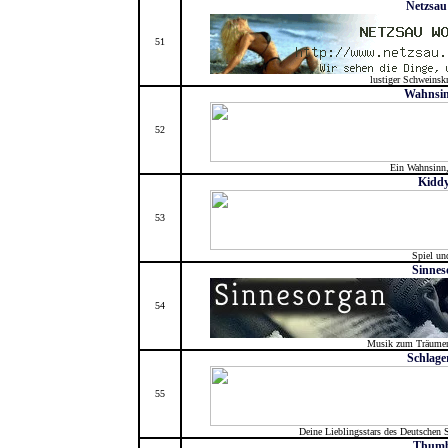
Netzsau
51
lustiger Schweinsk
Wahnsin
52
Ein Wahnsinn,
Kiddy
53
Spiel un
Sinnes
54
Musik zum Träumen
Schlage
55
Deine Lieblingsstars des Deutschen 
Thumb