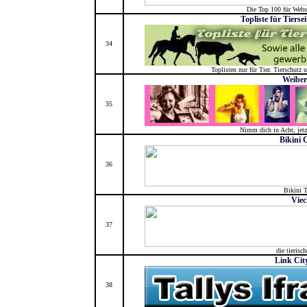
Die Top 100 für Webs
Topliste für Tierse
34
Toplisten nur für Tier. Tierschutz 
Weiber
35
Nimm dich in Acht, jet
Bikini 
36
Bikini 
Viec
37
die tierisc
Link City
38