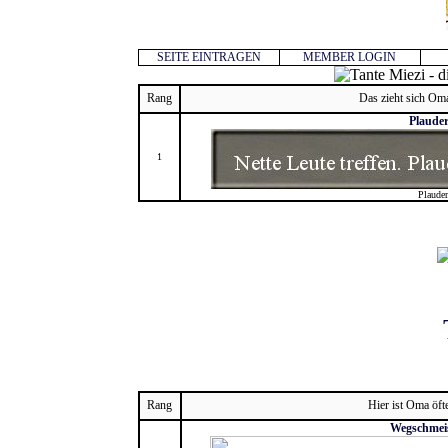
SEITE EINTRAGEN
MEMBER LOGIN
Rang
Das zieht sich Oma
Plaude
1
Plaude
Rang
Hier ist Oma öft
Wegschmei