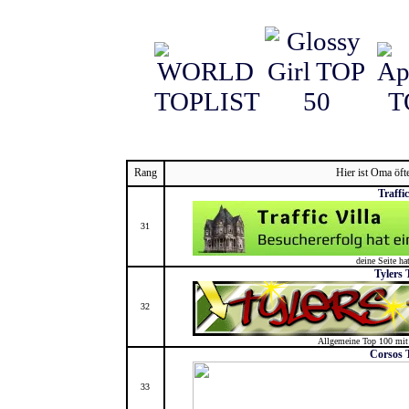
Rang
Hier ist Oma öft
Traffic
31
deine Seite ha
Tylers 
32
Allgemeine Top 100 mit
Corsos 
33