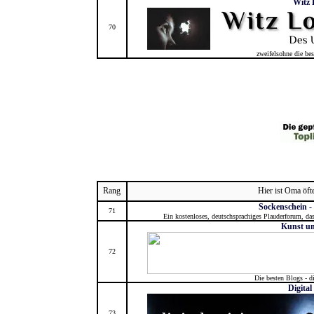
Witz 
70
zweifelsohne die be
Rang
Hier ist Oma öft
Sockenschein -
71
Ein kostenloses, deutschsprachiges Plauderforum, da
Kunst un
72
Die besten Blogs - d
Digital
73