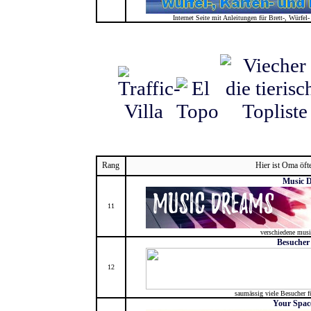
Internet Seite mit Anleitungen für Brett-, Würf
Rang
Hier ist Oma öft
Music 
11
verschiedene musi
Besucher
12
saumässig viele Besucher 
Your Space