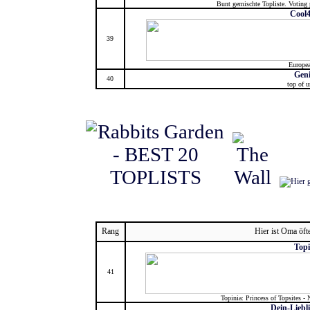
Bunt gemischte Topliste. Voting 
Cool
39
Europe
Geni
40
top of u
Rang
Hier ist Oma öft
Topi
41
Topinia: Princess of Topsites -
Dein-Liebl