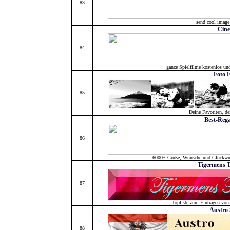
83
send cool image
Cin
84
ganze Spielfilme kostenlos u
Foto 
85
Deine Favoriten, de
Best-Rega
86
6000+ Grüße, Wünsche und Glückwü
Tigermens T
87
Topliste zum Eintragen vo
Austro
88