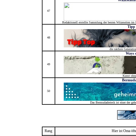
Witzeseite
47
Redaktionell erstellte Sammlung der besten Witzeseiten im
Tipp
48
die nächste Generation
Ways o
49
Kunst ohn
Bermuda
50
Das Bermudadreieck ist einer der geh
Rang
Hier ist Oma öft