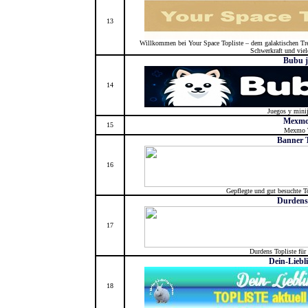
13
Willkommen bei Your Space Topliste – dem galaktischen Tref
Schwerkraft und viele
Bubu j
14
Juegos y mini
Mexmo
15
Mexmo T
Banner 
16
Gepflegte und gut besuchte To
Durdens 
17
Durdens Topliste für 
Dein-Liebl
18