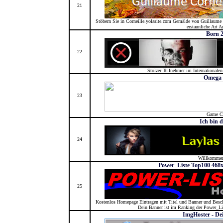
21
Stöbern Sie in Corneille.yolasite.com Gemälde von Guillaume 
erstaunliche Art A
Born 2
22
Stolzer Teilnehmer im Internationalen
Omega 
23
Game C
Ich bin d
24
Willkommen
Power_Liste Top100 468x
25
Kostenlos Homepage Eintragen mit Titel und Banner und Besch
Dein Banner ist im Ranking der Power_Li
ImgHoster - Dei