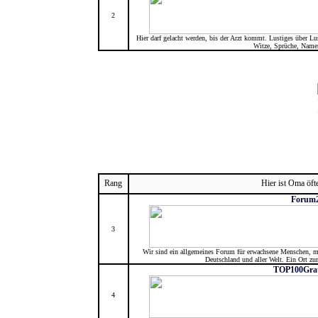
2
Hier darf gelacht werden, bis der Arzt kommt. Lustiges über Lu
Witze, Sprüche, Name
Rang
Hier ist Oma öft
Forum2
3
Wir sind ein allgemeines Forum für erwachsene Menschen, m
Deutschland und aller Welt. Ein Ort zu
TOP100Grat
4