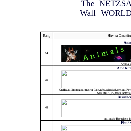
Rang
Hier ist Oma öft
Anim
61
Animals
Amo le ro
62
Grafica,gif,immagini,musica,flash,tube,calendari,orologi,Power
web,utilitï¿1/2,tanta fantasi
Besucher
63
mit mehr Besuchern fr
Plaude