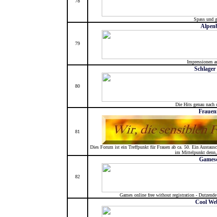
78
Spass und 
Alpenb
79
Impressionen a
Schlager
80
Die Hits genau nach
Frauen
81
Dies Forum ist ein Treffpunkt für Frauen ab ca. 50. Ein Austaus
im Mittelpunkt denn,
Gameso
82
Games online free without registration - Dutzende
Cool We