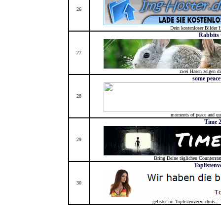
26
Dein kostenloser Bilder 
Rabbits
27
zwei Hasen zeigen dir
some peace
28
moments of peace and qui
Time 2
29
Bring Deine täglichen Countersta
Toplistenv
30
gelistet im Toplistenverzeichnis ::