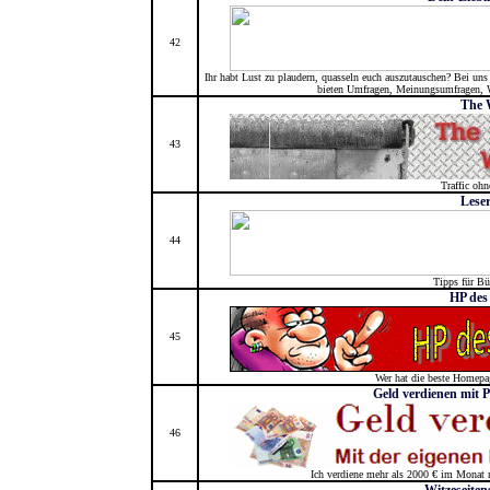
42
Ihr habt Lust zu plaudern, quasseln euch auszutauschen? Bei uns
bieten Umfragen, Meinungsumfragen, W
The 
43
Traffic oh
Leser
44
Tipps für Bü
HP des
45
Wer hat die beste Homepag
Geld verdienen mit
46
Ich verdiene mehr als 2000 € im Monat