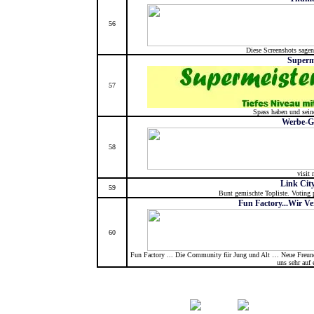
56
Diese Screenshots sage
Superm
57
Spass haben und sein
Werbe-Gr
58
visit
Link City
59
Bunt gemischte Topliste. Voting 
Fun Factory...Wir Ve
60
Fun Factory ... Die Community für Jung und Alt … Neue Freund
uns sehr auf 