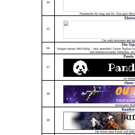
64
Plauderecke für Jung und Alt. Eine gute Misc
Elettr
65
Car wash assistance and re
The-Topl
66
Steigere deinen Web-Erfolg – Jetzt anmelden! Unsere Topliste ist 
und themenverwandte Webseiten, die i
Panda 
67
wir liebe
Outer 
68
Interessante Bil
Kuniber
69
Der Ritter ohne Furcht und Adel f