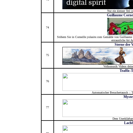
Nur ein kleiner Teil i
Guillaume Cornel
74
Stöbern Sie in Corneille.yolasite.com Gemälde von Guillaume 
erstaunliche Art A
Sterne der 
75
Volksmusik Videos dein
Traffic-
76
Automatischer Besuchertausch :: T
Myste
77
Dem Unerklärbare
Lach