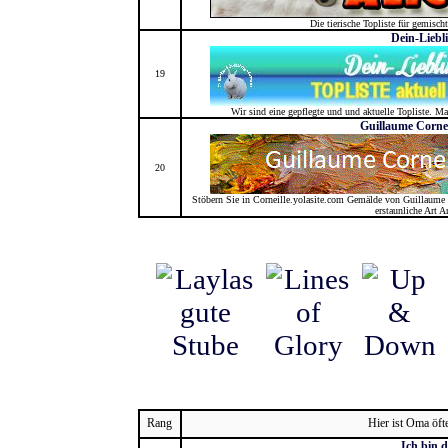
Die tierische Topliste für gemisch
Dein-Liebl
19
Wir sind eine gepflegte und und aktuelle Topliste. M
Guillaume Cornel
20
Stöbern Sie in Corneille.yolasite.com Gemälde von Guillaume 
erstaunliche Art A
Rang
Hier ist Oma öft
Ich bin d