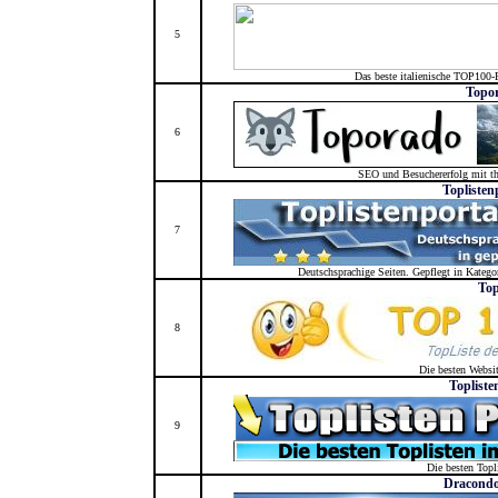
5
Das beste italienische TOP100-R
Topo
6
SEO und Besuchererfolg mit th
Toplisten
7
Deutschsprachige Seiten. Gepflegt in Katego
Top
8
Die besten Websi
Topliste
9
Die besten Topl
Dracondo