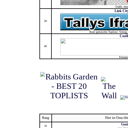
Traffic oh
Link City
39
Bunt gemischte Topliste. Voting 
Cool
40
Europe
Rang
Hier ist Oma öft
Geni
41