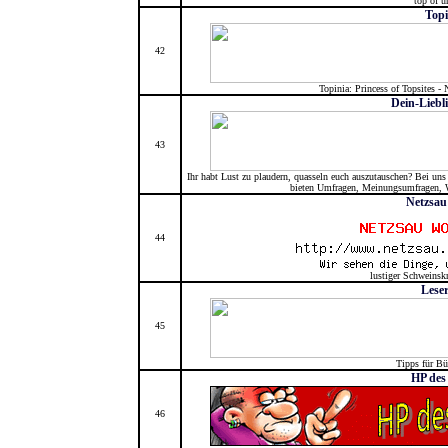
top of u
Topi
42
Topinia: Princess of Topsites -
Dein-Liebl
43
Ihr habt Lust zu plaudern, quasseln euch auszutauschen? Bei uns
bieten Umfragen, Meinungsumfragen, W
Netzsau
44
lustiger Schweinsk
Leser
45
Tipps für Bü
HP des
46