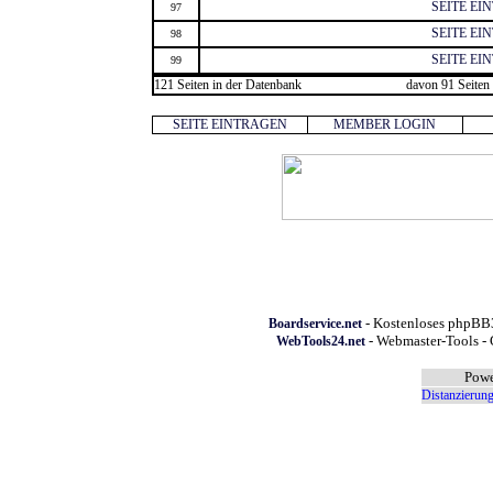
SEITE EI
97
SEITE EI
98
SEITE EI
99
121 Seiten in der Datenbank
davon 91 Seiten 
SEITE EINTRAGEN
MEMBER LOGIN
- Kostenloses phpBB3
Boardservice.net
- Webmaster-Tools - 
WebTools24.net
Powe
Distanzierung