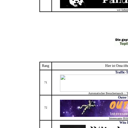
wir liebe
Rang
Hier ist Oma öft
Traffic-
71
Automatischer Besuchertausch :: T
Outer 
72
Interessante Bil
Witz 