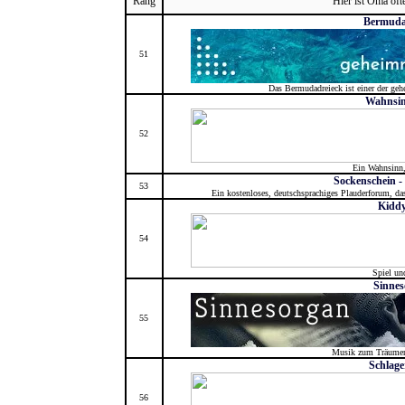
Rang
Hier ist Oma öft
Bermuda
51
Das Bermudadreieck ist einer der geh
Wahnsin
52
Ein Wahnsinn,
Sockenschein -
53
Ein kostenloses, deutschsprachiges Plauderforum, da
Kiddy
54
Spiel un
Sinnes
55
Musik zum Träumen
Schlage
56