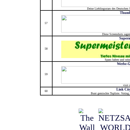
Deine Lieblingsstars des Deutschen 
Thumb
57
Diese Screenshots sage
Superm
58
Spass haben und sein
Werbe-Gr
59
visit
Link City
60
Bunt gemischte Topliste. Voting 