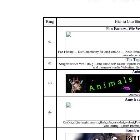
Rang
Hier ist Oma öft
Fun Factory...Wir Ve
61
Fun Factory ... Die Community für Jung und Alt … Neue Freund
uns sehr auf 
The-Topl
62
Steigere deinen Web-Erfolg – Jetzt anmelden! Unsere Topliste ist 
und themenverwandte Webseiten, die i
Anim
63
Animals
Amo le ro
64
Grafica,gif,immagini,musica,flash,tube,calendari,orologi,Power
web,utilitï¿1/2,tanta fantasi
Kuniber