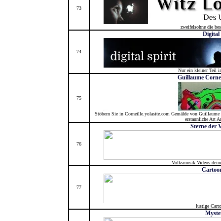
73
zweifelsohne die be
Digital
74
Nur ein kleiner Teil i
Guillaume Cornel
75
Stöbern Sie in Corneille.yolasite.com Gemälde von Guillaume 
erstaunliche Art A
Sterne der 
76
Volksmusik Videos dein
Cartoo
77
lustige Car
Myste