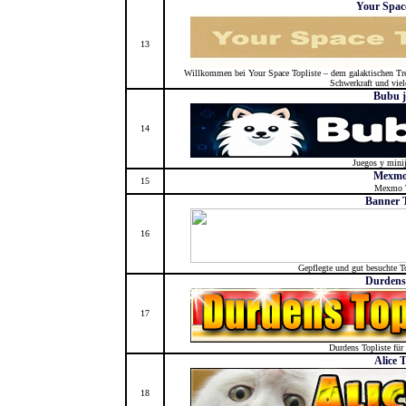
Your Space
13
Willkommen bei Your Space Topliste – dem galaktischen Tref
Schwerkraft und viele
Bubu j
14
Juegos y mini
Mexmo
15
Mexmo T
Banner 
16
Gepflegte und gut besuchte To
Durdens 
17
Durdens Topliste für 
Alice T
18