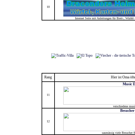
10
Internet Seite mit Anleitungen für Brett-, Würf
Rang
Hier ist Oma öft
Music 
11
verschiedene musi
Besucher
12
saumässig viele Besucher 