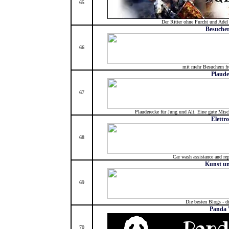
65
Der Ritter ohne Furcht und Adel f
Besucher
66
mit mehr Besuchern fr
Plaude
67
Plauderecke für Jung und Alt. Eine gute Misc
Elettr
68
Car wash assistance and re
Kunst un
69
Die besten Blogs - d
Panda 
70