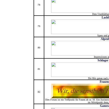
78
Dem Unerklärbare
Lach
79
Spass und 
Alpenb
80
Impressionen a
Schlager
81
Die Hits genau nach
Frauen
82
Dies Forum ist ein Treffpunkt für Frauen ab ca. 50. Ein Austaus
im Mittelpunkt denn,
Gameso