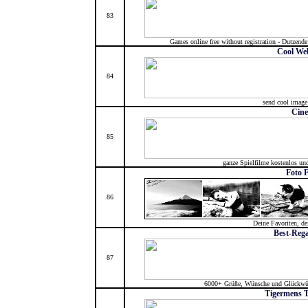
83
Games online free without registration - Dutzende
Cool We
84
send cool image
Cin
85
ganze Spielfilme kostenlos u
Foto 
86
Deine Favoriten, de
Best-Rega
87
6000+ Grüße, Wünsche und Glückwü
Tigermens T