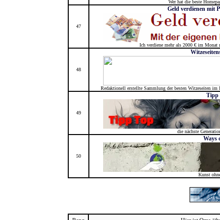
Wer hat die beste Homepag
Geld verdienen mit
47
Ich verdiene mehr als 2000 € im Monat
Witzeseite
48
Redaktionell erstellte Sammlung der besten Witzeseiten im
Tipp
49
die nächste Generation
Ways o
50
Kunst ohn