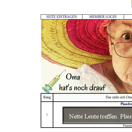
SEITE EINTRAGEN
MEMBER LOGIN
Rang
Das zieht sich Oma
Plaude
1
Plaude