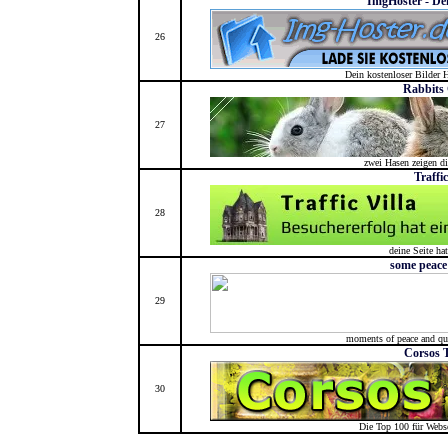
ImgHoster - Dei
26
Dein kostenloser Bilder 
Rabbits
27
zwei Hasen zeigen dir
Traffic
28
deine Seite ha
some peace
29
moments of peace and qui
Corsos 
30
Die Top 100 für Webs