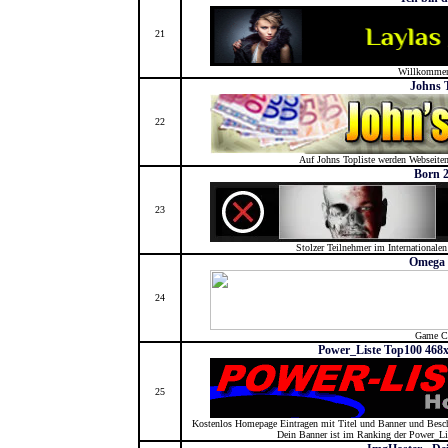
21
Willkommen
Johns T
22
Auf Johns Topliste werden Webseiten
Born 2
23
Stolzer Teilnehmer im Internationalen
Omega 
24
Game C
Power_Liste Top100 468x
25
Kostenlos Homepage Eintragen mit Titel und Banner und Besch
Dein Banner ist im Ranking der Power_Li