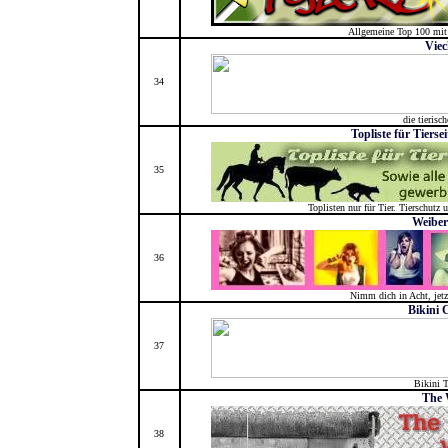
Allgemeine Top 100 mit
Viec
34
die tierisc
Topliste für Tierse
35
Toplisten nur für Tier. Tierschutz 
Weiber
36
Nimm dich in Acht, jet
Bikini 
37
Bikini 
The 
38