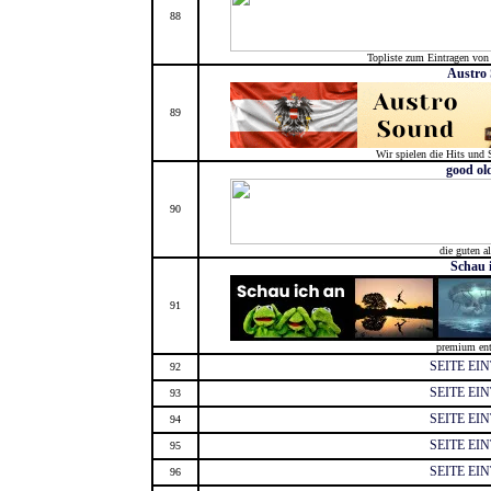
88
Topliste zum Eintragen vo
Austro
89
Wir spielen die Hits und 
good ol
90
die guten al
Schau 
91
premium ent
SEITE EI
92
SEITE EI
93
SEITE EI
94
SEITE EI
95
SEITE EI
96