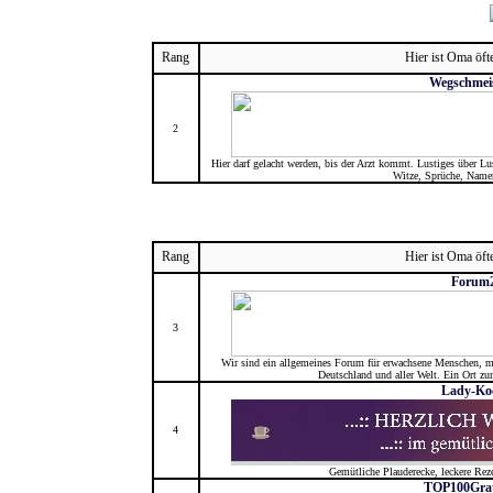
Rang
Hier ist Oma öft
Wegschmei
2
Hier darf gelacht werden, bis der Arzt kommt. Lustiges über Lu
Witze, Sprüche, Name
Rang
Hier ist Oma öft
Forum2
3
Wir sind ein allgemeines Forum für erwachsene Menschen, m
Deutschland und aller Welt. Ein Ort zu
Lady-Ko
4
Gemütliche Plauderecke, leckere Reze
TOP100Grat