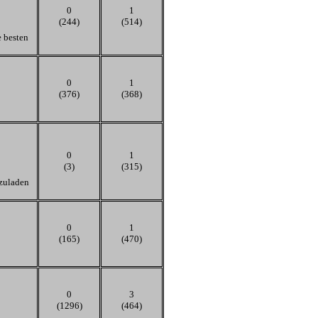
0
1
(244)
(514)
e besten
0
1
(376)
(368)
0
1
(3)
(315)
hzuladen
0
1
(165)
(470)
0
3
(1296)
(464)