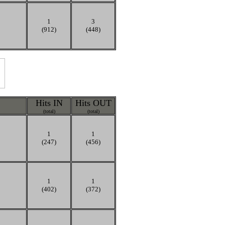
1
3
(912)
(448)
Hits IN
Hits OUT
(total)
(total)
1
1
(247)
(456)
1
1
(402)
(372)