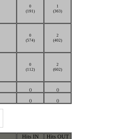
0
1
(191)
(363)
0
2
(574)
(402)
0
2
(112)
(602)
()
()
()
()
Hits IN
Hits OUT