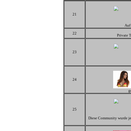
21
Auf
22
Private 
23
24
g
25
Diese Community wurde jetz