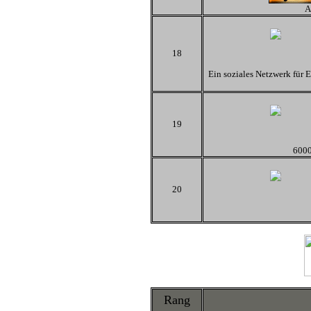
A
18
Ein soziales Netzwerk für E
19
6000
20
Rang