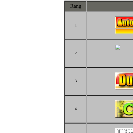
Rang
1
2
3
4