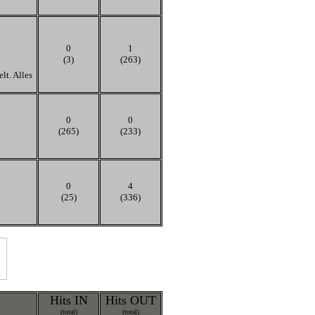
0
1
(3)
(263)
lt. Alles
0
0
(265)
(233)
0
4
(25)
(336)
Hits IN
Hits OUT
(total)
(total)