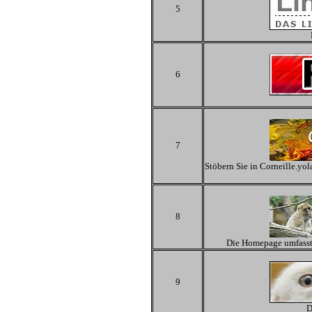
5
6
7
Stöbern Sie in Corneille.yo
8
Die Homepage umfasst 
9
D