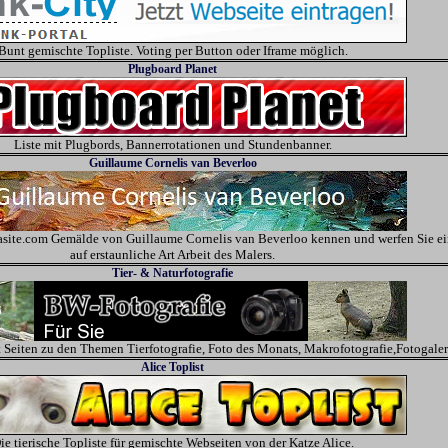
Bunt gemischte Topliste. Voting per Button oder Iframe möglich.
Plugboard Planet
Liste mit Plugbords, Bannerrotationen und Stundenbanner.
Guillaume Cornelis van Beverloo
lasite.com Gemälde von Guillaume Cornelis van Beverloo kennen und werfen Sie e
auf erstaunliche Art Arbeit des Malers.
Tier- & Naturfotografie
Seiten zu den Themen Tierfotografie, Foto des Monats, Makrofotografie,Fotogaler
Alice Toplist
ie tierische Topliste für gemischte Webseiten von der Katze Alice.