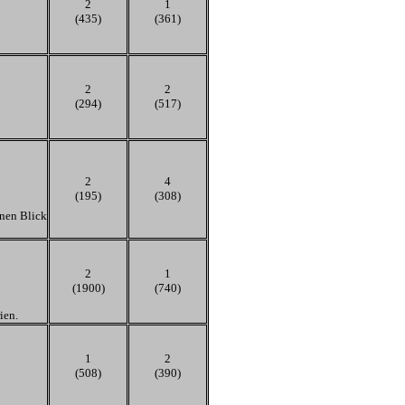
2
1
(435)
(361)
2
2
(294)
(517)
2
4
(195)
(308)
inen Blick
2
1
(1900)
(740)
ien.
1
2
(508)
(390)