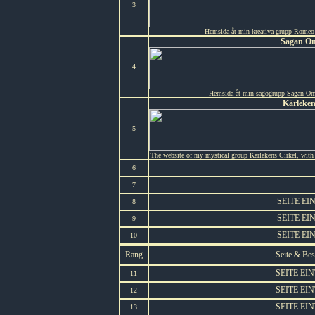
3
Hemsida åt min kreativa grupp Romeo 
Sagan O
4
Hemsida åt min sagogrupp Sagan Om 
Kärleken
5
The website of my mystical group Kärlekens Cirkel, with 
6
7
SEITE E
8
SEITE E
9
SEITE E
10
Rang
Seite & Be
SEITE EI
11
SEITE EI
12
SEITE EI
13