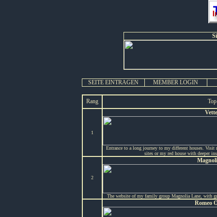
S
SEITE EINTRAGEN
MEMBER LOGIN
Rang
Top
Vette
1
Entrance to a long journey to my different houses. Visit
sites or my red house with deeper ins
Magnol
2
The website of my family group Magnolia Lane, with gra
Romeo O