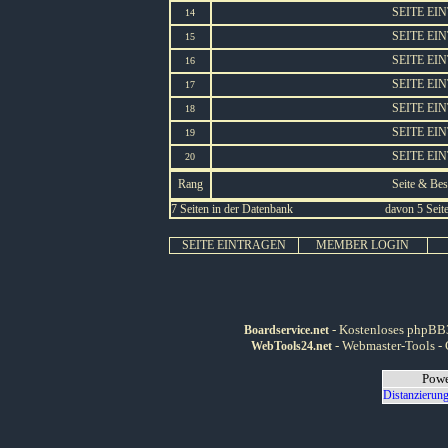
SEITE EI
14
SEITE EI
15
SEITE EI
16
SEITE EI
17
SEITE EI
18
SEITE EI
19
SEITE EI
20
Rang
Seite & Be
7 Seiten in der Datenbank
davon 5 Seite
SEITE EINTRAGEN
MEMBER LOGIN
- Kostenloses phpBB3
Boardservice.net
- Webmaster-Tools - 
WebTools24.net
Powe
Distanzierung