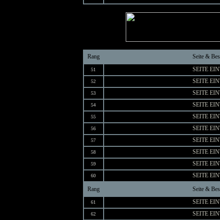
Rang
Seite & Be
SEITE EI
51
SEITE EI
52
SEITE EI
53
SEITE EI
54
SEITE EI
55
SEITE EI
56
SEITE EI
57
SEITE EI
58
SEITE EI
59
SEITE EI
60
Rang
Seite & Be
SEITE EI
61
SEITE EI
62