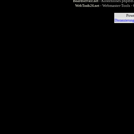
- Kostenloses phpBB3
Boardservice.net
- Webmaster-Tools - 
WebTools24.net
Powe
Distanzierung