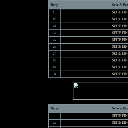
Rang
Seite & Be
SEITE EI
21
SEITE EI
22
SEITE EI
23
SEITE EI
24
SEITE EI
25
SEITE EI
26
SEITE EI
27
SEITE EI
28
SEITE EI
29
SEITE EI
30
Rang
Seite & Be
SEITE EI
31
SEITE EI
32