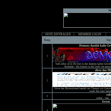
S
SEITE EINTRAGEN
MEMBER LOGIN
Rang
Top
Demons dunkle kalte Ge
1
Sieh selbst ob es Dir dort in den dunklen kalten Gewöl
Rückkehr - Bei Eintritt in die Gruft von passi
sliver das 
2
Sliver das Mysteryboard handelt um Themen wie Grenzw
werde Teil einer fant
soh
3
sohbet , chat , 
forum s
4