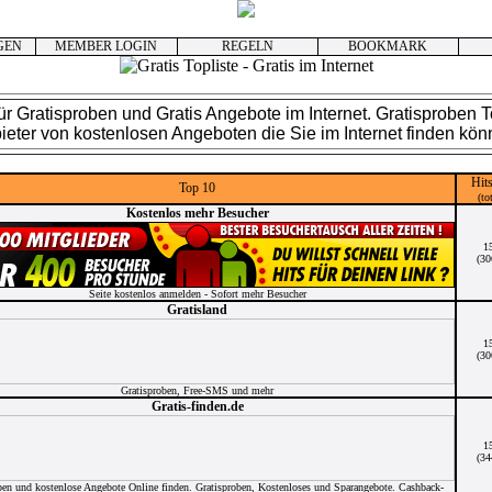
GEN
MEMBER LOGIN
REGELN
BOOKMARK
für Gratisproben und Gratis Angebote im Internet. Gratisproben To
ieter von kostenlosen Angeboten die Sie im Internet finden kön
Hit
Top 10
(to
Kostenlos mehr Besucher
1
(30
Seite kostenlos anmelden - Sofort mehr Besucher
Gratisland
1
(30
Gratisproben, Free-SMS und mehr
Gratis-finden.de
1
(34
ben und kostenlose Angebote Online finden. Gratisproben, Kostenloses und Sparangebote. Cashback-