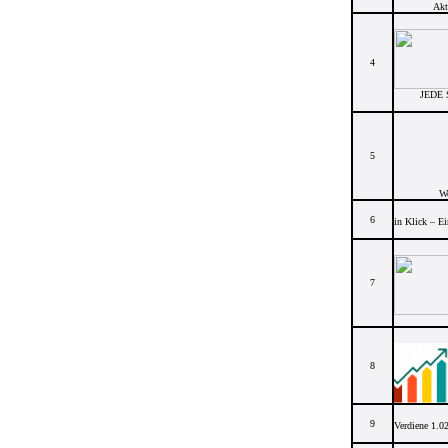
Akt
4
JEDE 
5
We
6
in Klick – Ei
7
8
9
Verdiene 1.02