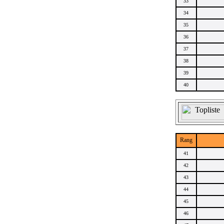
33
34
35
36
37
38
39
40
Rang
41
42
43
44
45
46