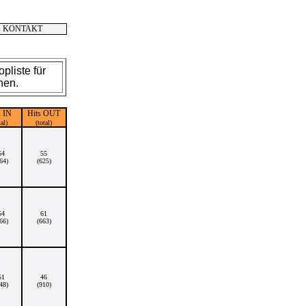
KONTAKT
pliste für
nen.
s IN
Hits OUT
tal)
(total)
54
55
64)
(625)
54
61
66)
(663)
51
46
48)
(910)