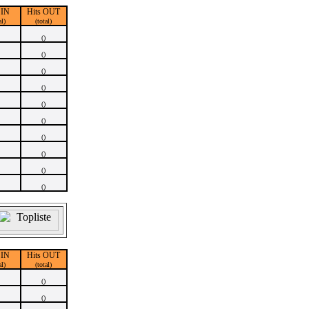
 IN
Hits OUT
al)
(total)
()
()
()
()
()
()
()
()
()
()
 IN
Hits OUT
al)
(total)
()
()