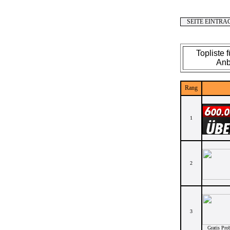
SEITE EINTRA
Topliste 
Anb
Rang
1
2
3
Gratis Pro