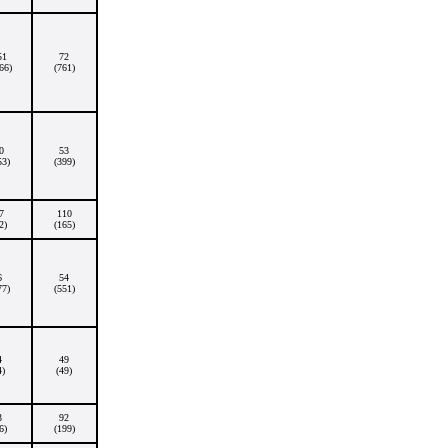
51
72
66)
(761)
0
53
53)
(399)
7
110
2)
(165)
6
54
77)
(551)
4
49
4)
(49)
3
92
6)
(199)