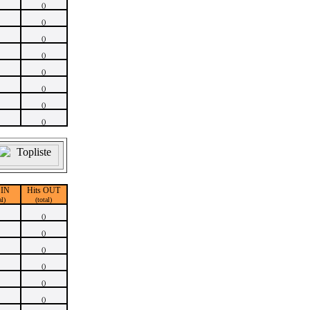
()
()
()
()
()
()
()
()
 IN
Hits OUT
al)
(total)
()
()
()
()
()
()