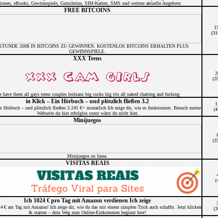
ionen, eBooks, Gewinnspiele, Gutscheine, SIM-Karten, SMS und weitere aktuelle Angebote.
FREE BITCOINS
1
(31
STUNDE 200$ IN BITCOINS ZU GEWINNEN. KOSTENLOS BITCOINS ERHALTEN PLUS
GEWINNSPIELE.
XXX Teens
2
(3
 have them all gays teens couples lesbians big cocks big tits all naked chatting and fucking
in Klick – Ein Hörbuch – und plötzlich fließen 3.2
1
n Hörbuch – und plötzlich fließen 3.245 €+ monatlich Ich zeige dir, wie es funktioniert. Besuch meine
(4
Webseite du bist erfolglos sonst wärst du nicht hier.
Minijuegos
(3
Minijuegos en linea.
VISITAS REAIS
(
Ich 1024 € pro Tag mit Amazon verdienen Ich zeige
4 € am Tag mit Amazon! Ich zeige dir, wie du das mit einem simplen Trick auch schaffst. Jetzt klicken
(3
& starten – dein Weg zum Online-Einkommen beginnt hier!