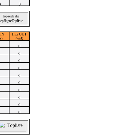
)
()
 IN
Hits OUT
al)
(total)
()
()
()
()
()
()
()
()
()
()