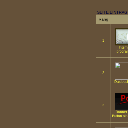
SEITE EINTRA
Rang
1
Intern
program
2
Das best
3
Banner-
Button a