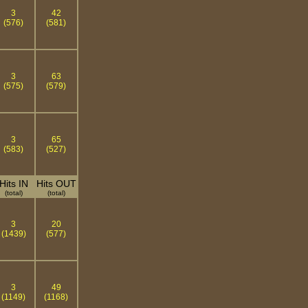
3
42
(576)
(581)
3
63
(575)
(579)
3
65
(583)
(527)
Hits IN
Hits OUT
(total)
(total)
3
20
(1439)
(577)
3
49
(1149)
(1168)