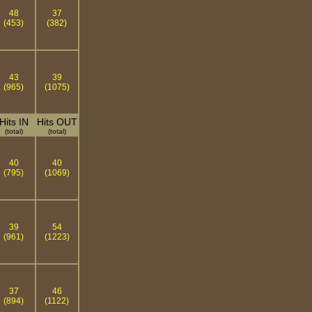
48
37
(453)
(382)
43
39
(965)
(1075)
Hits IN
Hits OUT
(total)
(total)
40
40
(795)
(1069)
39
54
(961)
(1223)
37
46
(894)
(1122)