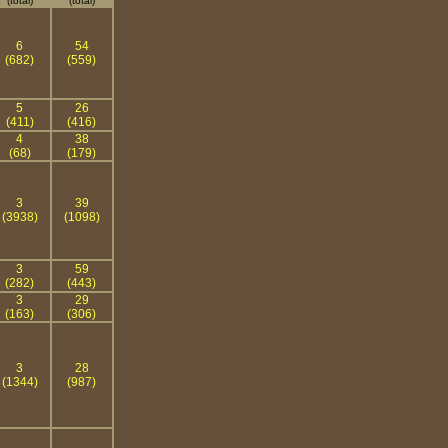
(total)
(total)
6
54
(682)
(559)
5
26
(411)
(416)
4
38
(68)
(179)
3
39
(3938)
(1098)
3
59
(282)
(443)
3
29
(163)
(306)
3
28
(1344)
(987)