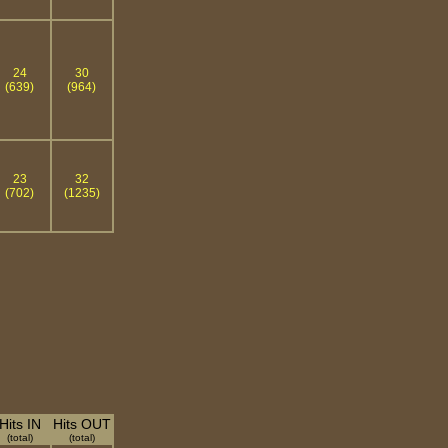
24
30
(639)
(964)
23
32
(702)
(1235)
Hits IN
Hits OUT
(total)
(total)