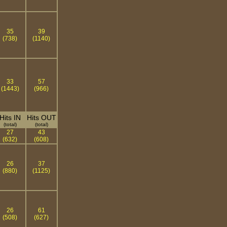
35
39
(738)
(1140)
33
57
(1443)
(966)
Hits IN
Hits OUT
(total)
(total)
27
43
(632)
(608)
26
37
(880)
(1125)
26
61
(508)
(627)