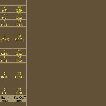
2
28
(47)
(159)
2
46
(43)
(202)
2
42
(194)
(244)
2
85
(6528)
(1473)
2
26
(215)
(292)
2
34
(184)
(302)
2
45
(505)
(1008)
2
45
(41)
(178)
Hits IN
Hits OUT
(total)
(total)