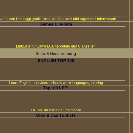
vertiti con i tatuaggi,graffiti,street art 3d e tanti altri argomenti interessanti
Games Linkliste
LinkListe für Games,Gameportale und Clanseiten
Seite & Beschreibung
ENGLISH TOP 100
Learn English - services, schools were languages, tutoring
Top100 LPF!
La Top100 che ti da una mano!
Dies & Das Topliste