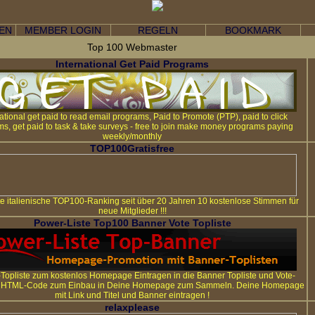
GEN
MEMBER LOGIN
REGELN
BOOKMARK
Top 100 Webmaster
International Get Paid Programs
ational get paid to read email programs, Paid to Promote (PTP), paid to click
s, get paid to task & take surveys - free to join make money programs paying
weekly/monthly
TOP100Gratisfree
e italienische TOP100-Ranking seit über 20 Jahren 10 kostenlose Stimmen für
neue Mitglieder !!!
Power-Liste Top100 Banner Vote Topliste
Topliste zum kostenlos Homepage Eintragen in die Banner Topliste und Vote-
ls HTML-Code zum Einbau in Deine Homepage zum Sammeln. Deine Homepage
mit Link und Titel und Banner eintragen !
relaxplease