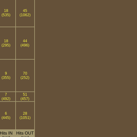
18
45
(535)
(1062)
18
44
(295)
(496)
9
70
(355)
(252)
7
51
(492)
(457)
6
28
(445)
(1051)
Hits IN
Hits OUT