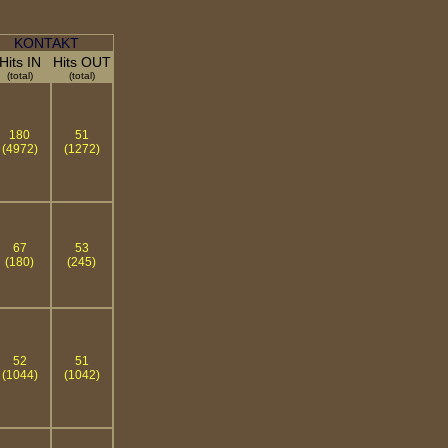
KONTAKT
Hits IN
Hits OUT
(total)
(total)
180
51
(4972)
(1272)
67
53
(180)
(245)
52
51
(1044)
(1042)