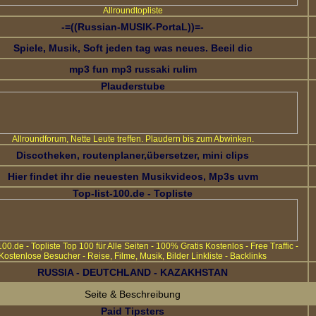
Allroundtopliste
-=((Russian-MUSIK-PortaL))=-
Spiele, Musik, Soft jeden tag was neues. Beeil dic
mp3 fun mp3 russaki rulim
Plauderstube
Allroundforum, Nette Leute treffen. Plaudern bis zum Abwinken.
Discotheken, routenplaner,übersetzer, mini clips
Hier findet ihr die neuesten Musikvideos, Mp3s uvm
Top-list-100.de - Topliste
100.de - Topliste Top 100 für Alle Seiten - 100% Gratis Kostenlos - Free Traffic -
Kostenlose Besucher - Reise, Filme, Musik, Bilder Linkliste - Backlinks
RUSSIA - DEUTCHLAND - KAZAKHSTAN
Seite & Beschreibung
Paid Tipsters