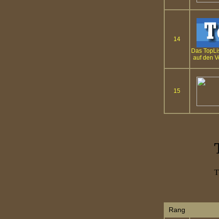
14
Das TopLi
auf den V
15
Rang