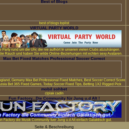
Best of Blogs
best of blogs toplist
VIRTUAL PARTY WORLD
le Party rund um die Uhr, die nie aufhört In unseren vielen Clubs abzuhängen.
Sie Rauch und haben Sie wilde Online-Beziehungen mit echten sexy Avataren.
Max Bet Fixed Matches Professional Soccer Correct
gland, Gemany Max Bet Professional Fixed Matches, Best Soccer Correct Score
ssia Bet 365 Fixed Games, Today Soccer Fixed Tips, Betting 1X2 Rigged Pick
mobil sohbet
clplak cadln
Fun Factory...Die Community für Jung u.d Alt !
n Factory die Musik Community fuer Jung u.d Alt einfach Galaktisch gut.
Seite & Beschreibung