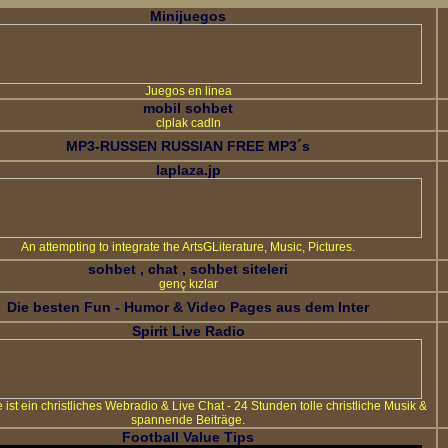
Minijuegos
Juegos en linea
mobil sohbet
clplak cadln
MP3-RUSSEN RUSSIAN FREE MP3´s
laplaza.jp
An attempting to integrate the ArtsGLiterature, Music, Pictures.
sohbet , chat , sohbet siteleri
genç kızlar
Die besten Fun - Humor & Video Pages aus dem Inter
Spirit Live Radio
ve ist ein christliches Webradio & Live Chat - 24 Stunden tolle christliche Musik &
spannende Beiträge.
Football Value Tips