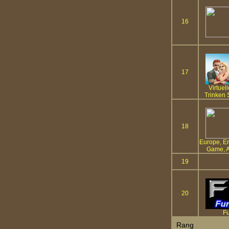
16
17
Virtuel
Trinken 
18
Europe, En
Game, A
19
20
Fu
Rang