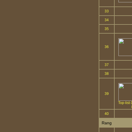
33
34
35
36
37
38
39
Top-list-
40
Rang