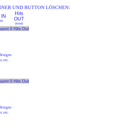
ANNER UND BUTTON LÖSCHEN:
Hits
 IN
OUT
al)
(total)
samt 0 Hits Out
Designs
, etc.
samt 0 Hits Out
Designs
, etc.