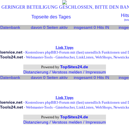
 GERINGER BETEILIGUNG GESCHLOSSEN, BITTE DEN B
Hits
Topseite des Tages
(tot
r Datenbank
davon 0 Seiten aktiv
insgesamt 0 Hits IN
insge
Link Tipps
service.net
- Kostenloses phpBB3-Forum mit (fast) unendlich Funktionen und 
Tools24.net
- Webmaster-Tools - Gästebucher, LinkListen, WebShops, Newsticker
TopSites24.de
Powered by
Distanzierung / Verstoss melden / Impressum
r Datenbank
davon 0 Seiten aktiv
insgesamt 0 Hits IN
insge
Link Tipps
service.net
- Kostenloses phpBB3-Forum mit (fast) unendlich Funktionen und 
Tools24.net
- Webmaster-Tools - Gästebucher, LinkListen, WebShops, Newsticker
TopSites24.de
Powered by
Distanzierung / Verstoss melden / Impressum