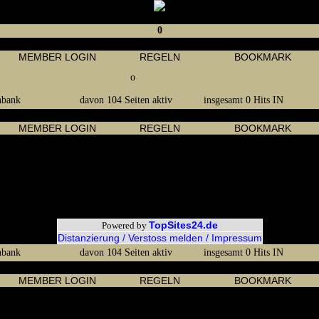
0
MEMBER LOGIN
REGELN
BOOKMARK
o
nbank
davon 104 Seiten aktiv
insgesamt 0 Hits IN
MEMBER LOGIN
REGELN
BOOKMARK
Link Tipps
service.net
- Kostenloses phpBB3-Forum mit (fast) unendlich Funktionen und 
Tools24.net
- Webmaster-Tools - Gästebucher, LinkListen, WebShops, Newsticker
TopSites24.de
Powered by
Distanzierung / Verstoss melden / Impressum
nbank
davon 104 Seiten aktiv
insgesamt 0 Hits IN
MEMBER LOGIN
REGELN
BOOKMARK