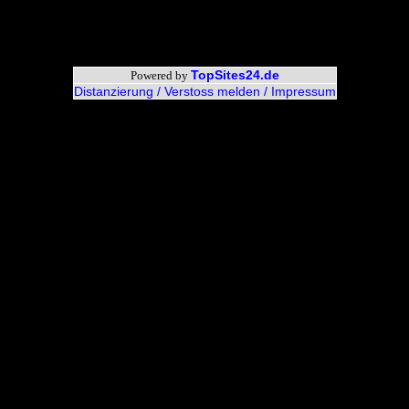
Link Tipps
service.net
- Kostenloses phpBB3-Forum mit (fast) unendlich Funktionen und 
Tools24.net
- Webmaster-Tools - Gästebucher, LinkListen, WebShops, Newsticker
TopSites24.de
Powered by
Distanzierung / Verstoss melden / Impressum