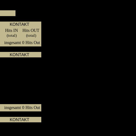
KONTAKT
Hits IN
Hits OUT
(total)
(total)
insgesamt 0 Hits Out
KONTAKT
Designs
, etc.
insgesamt 0 Hits Out
KONTAKT