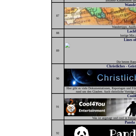
Beliebte Kinderserien un
Wander
87
Wandertipps, Ausfl
Lach
88
lustige Mix
Lines o
89
Die besten Bann
Christliches - Geis
90
Hier gibt es viele Dokumentationen, Reportagen und Fil
rund um den Glauben. Auch christliche Vorträge
Cool
91
Was ist angesagt und cool in Europ
Panda 
92