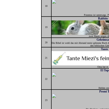
18
Potentus ist unterwegs. P
Rabbits
19
zwei Hasen zeigen di
Geheimsac
20
Die Bibel ist wohl das mit Abstand meist gelesene Buch 
den biblischen Ge
Tante 
21
Oma hat es 
El Top
22
Helden ste
Promi T
23