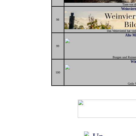
Tiere vor 
Weinviert
98
Das Weinviertel hat viel
Alte M
99
Burgen und Ruinen
Wit
100
Geile 