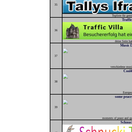
35
Topliste für gem
Traffic
36
deine Seite ha
Music 
37
verschiedene musi
Cool
38
Europe
some peace
39
moments of peace and qui
Schnuc