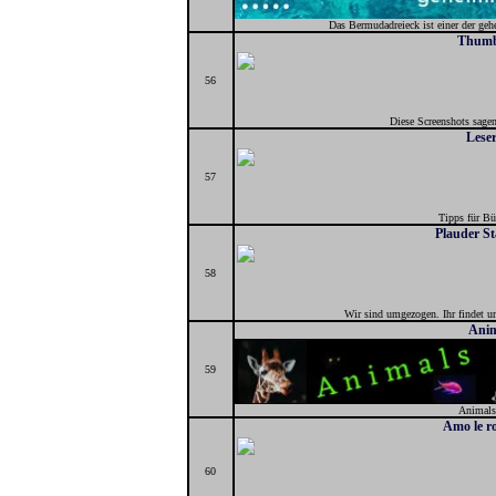
Das Bermudadreieck ist einer der geh
Thumb
56
Diese Screenshots sage
Leser
57
Tipps für Bü
Plauder S
58
Wir sind umgezogen. Ihr findet u
Anim
59
Animals
Amo le ro
60