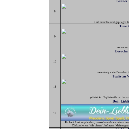
Banner 
8
Gut besuchte und gepflegte To
Time 2
9
we are on 
Besucher
10
saumässig viele Besucher 
Toplisten V
11
gelistet im ToplistenVerzeichnis -
Dein-Liebl
12
Ihr habt Lust zu plaudern, quasseln euch auszutauschen
Diskussionen. Wir bieten Umfragen, Meinungsum