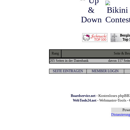
Rang
Seite & Be
205 Seiten in der Datenbank
davon 117 Seite
SEITE EINTRAGEN
MEMBER LOGIN
- Kostenloses phpBB3
Boardservice.net
- Webmaster-Tools - 
WebTools24.net
Powe
Distanzierung