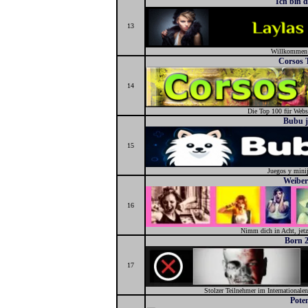
Ich bin d
13
Willkommen b
Corsos 
14
Die Top 100 für Webs
Bubu j
15
Juegos y mini
Weiber
16
Nimm dich in Acht, jet
Born 2
17
Stolzer Teilnehmer im Internationalen
Pote