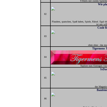
T-Shirts mit coolen Sprüch
Wir pl
82
Plaudern, quatschen, Spaß haben, Spiele, Rätsel. Egal ob
ist uns wi
Coole 
83
oben ohne - das mu
Tigermens T
84
Topliste zum Eintragen vo
IsDas
85
das Magazin
Bambini
86