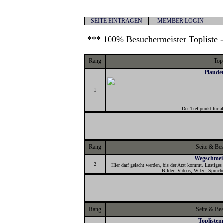
SEITE EINTRAGEN
MEMBER LOGIN
*** 100% Besuchermeister Topliste -
Rang
Top
Plaude
1
Der Treffpunkt für a
Rang
Seite & Be
Wegschmei
2
Hier darf gelacht werden, bis der Arzt kommt. Lustiges
Bilder, Videos, Witze, Sprüc
Rang
Seite & Be
Toplisten