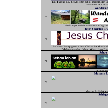
Eine Page für alle, die Antworten auf die existenziellen 
befruchtend trifft Wiss
Wanderlan
72
Wanderungen und die schönsten Ausflugsziel
Jesus Christus ist 
73
Auf dieser Homepage steht Jesus Christus im Mittelpunkt
Bekehrungsberichte, Gebete, Videos, Jesus-Fil
Schau 
74
premium ent
Museum L
75
Museum der Geheimorg
Schlage
76