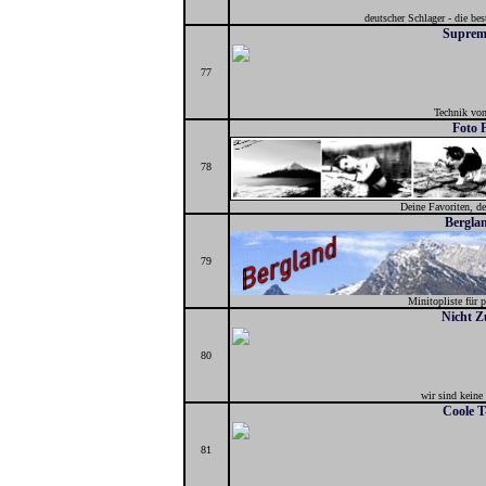
deutscher Schlager - die bes
Suprem
77
Technik vo
Foto 
78
Deine Favoriten, de
Bergla
79
Minitopliste für 
Nicht Z
80
wir sind keine
Coole T
81