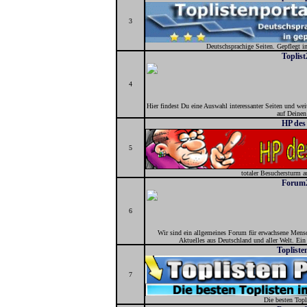
3
Deutschsprachige Seiten. Gepflegt i
Toplist
4
Hier findest Du eine Auswahl interessanter Seiten und wei
auf Deinen
HP des
5
totaler Besuchersturm au
Forum2
6
Wir sind ein allgemeines Forum für erwachsene Mens
Aktuelles aus Deutschland und aller Welt. Ein
Topliste
7
Die besten Topl