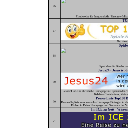
66
Plauderecke für Jung und Alt. Eine gute Misc
TOP
67
Top daum
Spiel
68
Spielideen für Kinder un
Jesus24 - Jesus ist 
69
Jesus24 ist eine christliche Homepage mit spannenden T
Gelebtes Christentum, Video
Power-Liste Top100 B
70
Banner-Topliste zum kostenlos Homepage Eintragen in d
Einbau in Deine Homepage zum Sammeln der Vot
Im ICE zu Gott - Wissensc
71