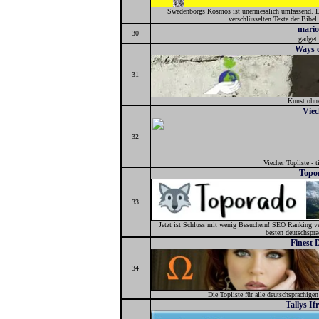
Swedenborgs Kosmos ist unermesslich umfassend. Du
verschlüsselten Texte der Bibe
mario
30
gadget
Ways o
31
Kunst ohn
Viec
32
Viecher Topliste - t
Topo
33
Jetzt ist Schluss mit wenig Besuchern! SEO Ranking ver
besten deutschspra
Finest 
34
Die Topliste für alle deutschsprachigen
Tallys If