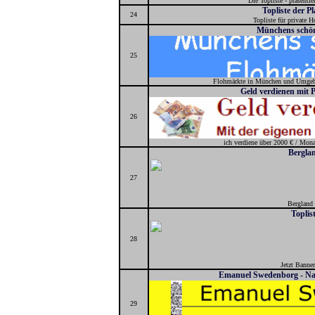
Die Topliste - präsent
Topliste der P
24
Topliste für private
Münchens schön
25
Flohmärkte in München und Umgeb
Geld verdienen mit
26
ich verdiene über 2000 € / Mon
Bergla
27
Bergland
Toplis
28
Jetzt Banner
Emanuel Swedenborg - Nat
29