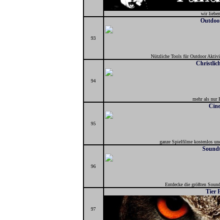
wir liebe
Outdoor
93
Nützliche Tools für Outdoor Aktiv
Christlic
94
mehr als nur 
Cin
95
ganze Spielfilme kostenlos u
Soundt
96
Entdecke die größten Sound
Tier 
97