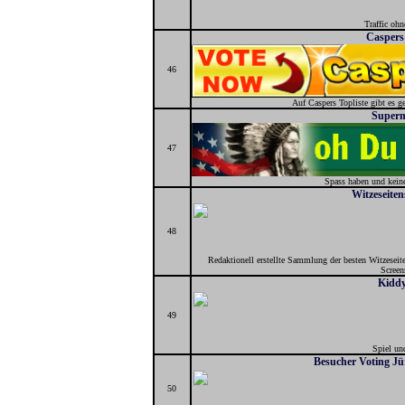
Traffic oh
Caspers 
46
Auf Caspers Topliste gibt es g
Superm
47
Spass haben und kein
Witzeseite
48
Redaktionell erstellte Sammlung der besten Witzesei
Screen
Kiddy
49
Spiel un
Besucher Voting J
50