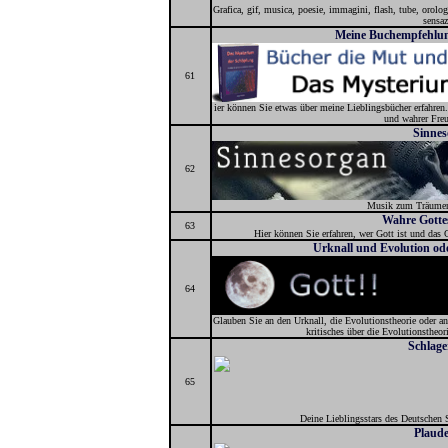
Grafica, gif, musica, poesie, immagini, flash, tube, orologi
sensaz
Meine Buchempfehlun
61
ier können Sie etwas über meine Lieblingsbücher erfahren
und wahrer Freu
Sinnes
62
Musik zum Träumen
Wahre Gotte
63
Hier können Sie erfahren, wer Gott ist und das G
Urknall und Evolution ode
64
Glauben Sie an den Urknall, die Evolutionstheorie oder a
kritisches über die Evolutionstheor
Schlage
65
Deine Lieblingsstars des Deutschen 
Plaude