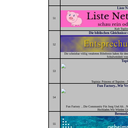
Liste N
51
Kult Toplis
Die biblischen Gleichniss
52
Die scheinbar völlig veralteten Bibeltexte haben für de
Schulweisheit vor
Topi
53
Topinia: Princess of Topsites -
Fun Factory...Wir Ve
54
Fun Factory ...Die Community Für Jung Und Alt...N
Hochladen.Wir Würden Un
Bermuda
55