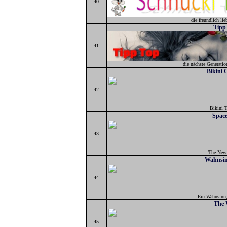
40
die freundlich li
Tipp
41
die nächste Generatio
Bikini 
42
Bikini 
Space
43
The New
Wahnsin
44
Ein Wahnsinn,
The 
45