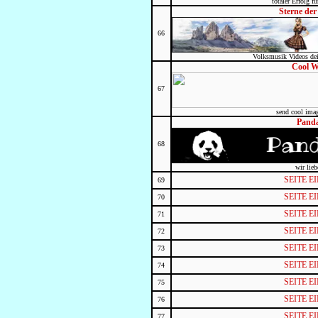
totaler Erfolg 
Sterne de
66
Volksmusik Videos dei
Cool 
67
send cool imag
Pand
68
wir lie
SEITE 
69
SEITE 
70
SEITE 
71
SEITE 
72
SEITE 
73
SEITE 
74
SEITE 
75
SEITE 
76
SEITE 
77