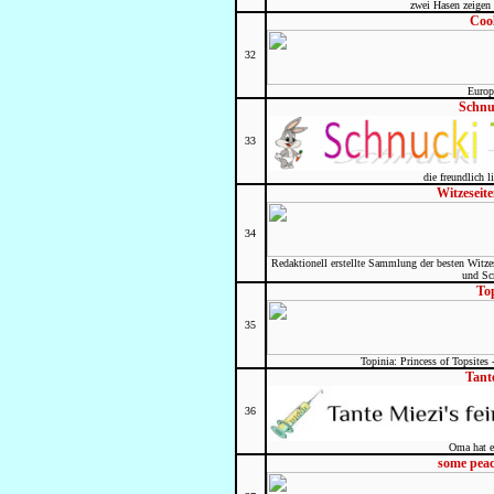
zwei Hasen zeigen d
Coo
32
Europ
Schnu
33
die freundlich 
Witzesei
34
Redaktionell erstellte Sammlung der besten Witze
und Sc
To
35
Topinia: Princess of Topsites
Tant
36
Oma hat e
some peac