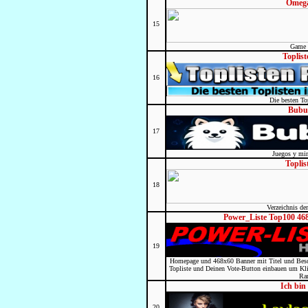
Omeg
15
Game 
Toplist
16
Die besten To
Bubu
17
Juegos y min
Toplis
18
Verzeichnis der
Power_Liste Top100 468
19
Homepage und 468x60 Banner mit Titel und Besch
Topliste und Deinen Vote-Button einbauen um Kli
Ra
Ich bin
20