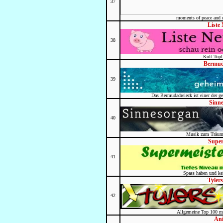
37
moments of peace and qu
Liste
38
Kult Topl
Bermud
39
Das Bermudadreieck ist einer der ge
Sinn
40
Musik zum Träum
Super
41
Spass haben und ke
Tylers
42
Allgemeine Top 100 mi
An