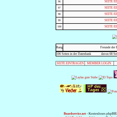
SEITE 
96
SEITE 
97
SEITE 
98
SEITE 
99
SEITE 
100
Rang
Freunde der 
106 Seiten in der Datenbank
davon 68 Sei
SEITE EINTRAGEN
MEMBER LOGIN
- Kostenloses phpBB3
Boardservice.net