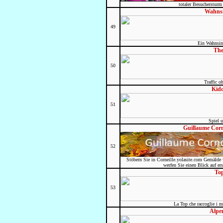
totaler Besuchersturm 
Wahns
49
Ein Wahnsinn
The
50
Traffic o
Kid
51
Spiel 
Guillaume Corn
52
Stöbern Sie in Corneille.yolasite.com Gemälde
werfen Sie einen Blick auf ers
To
53
La Top che raccoglie i mig
Alpe