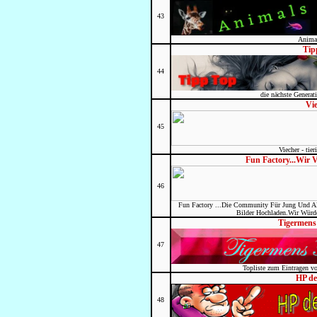
43
Anima
Tip
44
die nächste Generati
Vi
45
Viecher - tier
Fun Factory...Wir 
46
Fun Factory ...Die Community Für Jung Und Al
Bilder Hochladen.Wir Würd
Tigermens 
47
Topliste zum Eintragen v
HP de
48