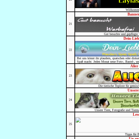
Willkomme
Banner
21
Gut besuchte und gepflegte T
Dein-Lie
22
Bei uns könnt ihr plaudern, quatschen oder diskut
Spaß macht. Jeden Monat neue Foto-, Bastel-, un
Alice
23
Die tierische Topliste für gemis
Unsere 
24
Unsere Tiere, Fotografie und Tierm
Les
25
Tipps für 
Up a