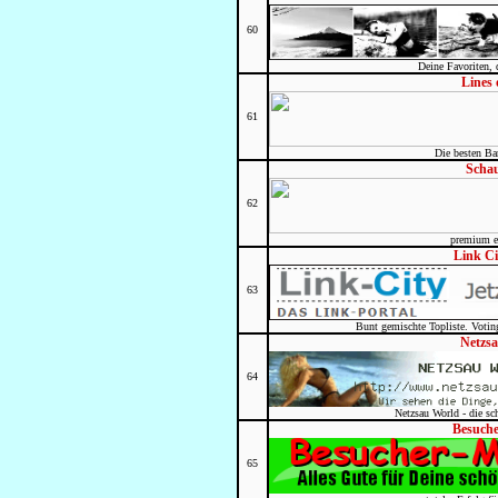
60
Deine Favoriten, 
Lines 
61
Die besten Ba
Schau
62
premium e
Link Ci
63
Bunt gemischte Topliste. Votin
Netzs
64
Netzsau World - die sc
Besuche
65