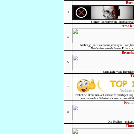
Born
4
Stolzer Teilnehmer im International
Amo le 
5
Grafica,gif,musica,poesie,immagini,flash,tube,
Natale,risorse-web,Power Points,tan
Besuche
6
saumässig viele Besucher
T
7
Herzlich willkommen auf unserer vielseitigen Topl
aus unterschiedlichsten Kategorien, sorgfält
Promi 
8
Die Topliste - präsen
Thum