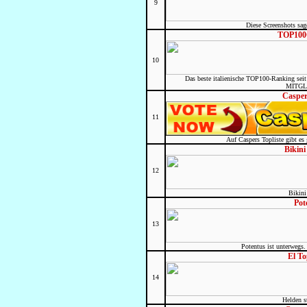
9
Diese Screenshots sag
TOP100G
10
Das beste italienische TOP100-Ranking se
MITGL
Casper
11
Auf Caspers Topliste gibt es
Bikini
12
Bikini
Pot
13
Potentus ist unterwegs. 
El To
14
Helden st