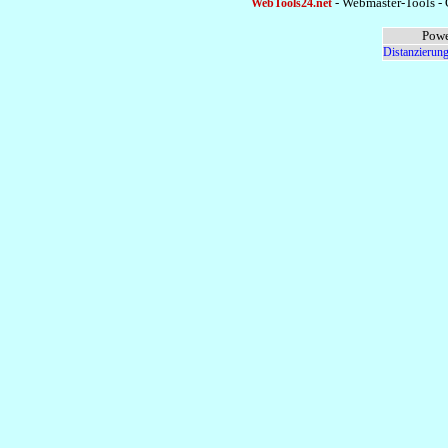
- Webmaster-Tools - 
WebTools24.net
Powe
Distanzierung