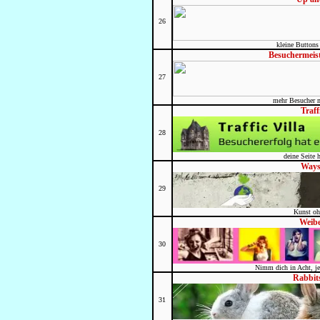
26
kleine Buttons
Besuchermeist
27
mehr Besucher m
Traff
28
deine Seite 
Ways
29
Kunst oh
Weib
30
Nimm dich in Acht, je
Rabbit
31