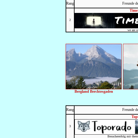
Rang
Freunde d
Time
2
we are o
Bergland Berchtesgaden
Rang
Freunde d
Top
3
Besuchererfolg mit them