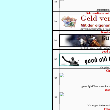
54
Impressionen
Geld verdienen mi
55
ich verdiene über 2000 € / M
Kunibe
56
Der Ritter ohne Furcht und Adel
good o
57
die guten 
Ci
58
ganze Spielfilme kostenlos
Wor
59
Wir zeigen die besten 
Foto