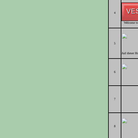
4
Welcome to 
5
Auf dieser Ho
6
7
8