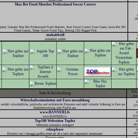
Max Bet Fixed Matches Professional Soccer Correct
(3
land, Gemany Max Bet Professional Fixed Matches, Best Soccer Correct Score Game, Assia Bet 365
Fixed Games, Today Soccer Fixed Tips, Betting 1X2 Rigged Pick
muhabbetli
(
muhabbet sohbet
Hits
Seite & Beschreibung
(tot
Wirtschaftssimulation mit Euro auszahlung
0
enthält wirtschaftliche, politische und militärische Elemente und zahlt virtuelle Währung in Euro per
(21
Banküberweisung oder PayPal aus
www.BANNERI.lv
0
(15
www.BANNERI.lv
Top100 Webseiten Toplist
0
(41
Webseiten kostenlos eintragen!
relaxplease
0
(42
Divertiti con i tatuaggi,graffiti,street art 3d e tanti altri argomenti interessanti