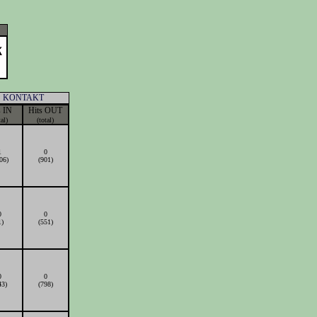
KONTAKT
s IN
Hits OUT
tal)
(total)
1
0
06)
(901)
0
0
1)
(551)
0
0
43)
(798)