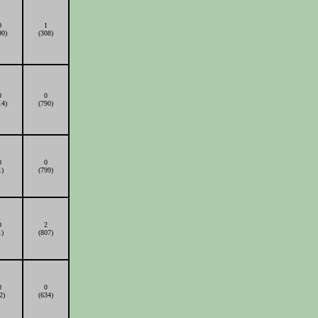
0
1
90)
(308)
0
0
14)
(790)
0
0
1)
(799)
0
2
1)
(807)
0
0
2)
(634)