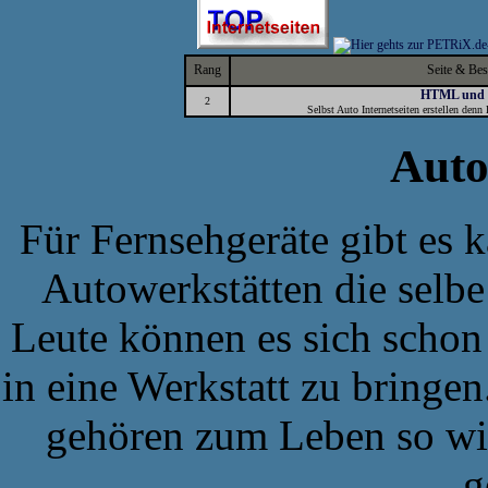
Rang
Seite & Be
HTML und J
2
Selbst Auto Internetseiten erstellen den
Auto
Für Fernsehgeräte gibt es 
Autowerkstätten die selb
Leute können es sich schon 
in eine Werkstatt zu bringe
gehören zum Leben so wi
g