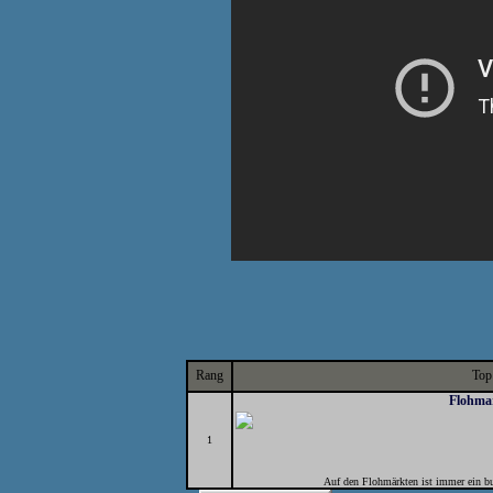
Rang
Top
Flohmar
1
Auf den Flohmärkten ist immer ein bu