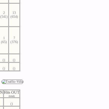
2
13
(541)
(654)
1
7
(65)
(376)
()
()
()
()
IN
Hits OUT
(total)
()