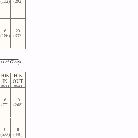
(132)
(292)
6
20
(186)
(333)
Hits
Hits
IN
OUT
(total)
(total)
6
10
(77)
(268)
6
8
(622)
(446)