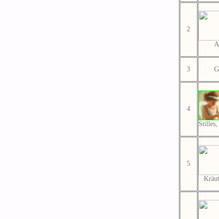
2
A
3
G
4
Stilles
5
Kräut