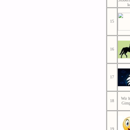
Stöber
k
15
16
17
Wir h
18
Gimp
19