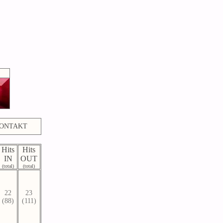
ONTAKT
Hits
Hits
IN
OUT
(total)
(total)
22
23
(88)
(111)