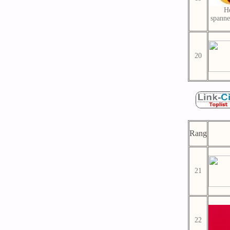
He
spanne
20
Rang
21
22