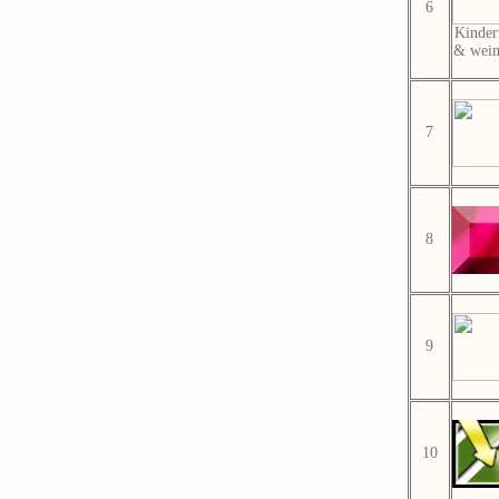
6
Kinder
& wein
7
8
9
10