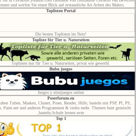
n Sie in Corneille.yolasite.com Gemälde von Guillaume Cornelis van Beverloo
ennen und werfen Sie einen Blick auf erstaunliche Art Arbeit des Malers.
Toplisten Portal
Die besten Toplisten im Netz!
Topliste für Tier u. Naturseiten
Toplisten nur für Tier u. Naturseiten, privat wie gewerbl.
Bubu juegos
Juegos y minijuegos online
Poserforum.eu
aben Tuben, Masken, Cluster, Poser, Render, Hilfe, basteln mit PSP, PI, PS,
, Paint.net und anderen Programmen & vieles mehr. Themen bunt gemischt
,basteln,Schule lernen.uvm
Top 1