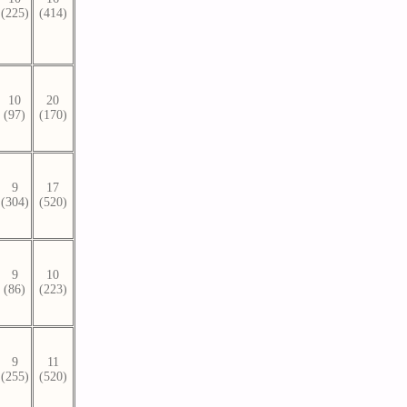
(225)
(414)
10
20
(97)
(170)
9
17
(304)
(520)
9
10
(86)
(223)
9
11
(255)
(520)