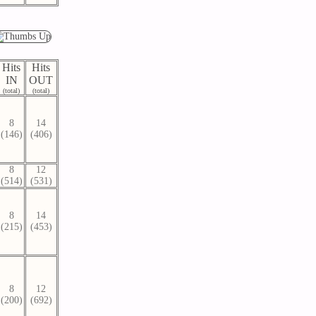
Hits
Hits
IN
OUT
(total)
(total)
8
14
(146)
(406)
8
12
(514)
(531)
8
14
(215)
(453)
8
12
(200)
(692)