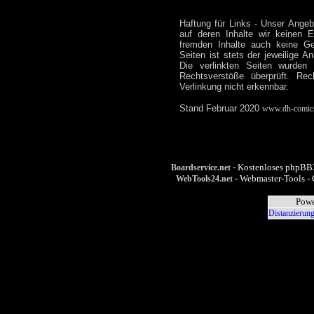
Haftung für Links - Unser Angebo
auf deren Inhalte wir keinen 
fremden Inhalte auch keine Ge
Seiten ist stets der jeweilige An
Die verlinkten Seiten wurden
Rechtsverstöße überprüft. Rec
Verlinkung nicht erkennbar.
Stand Februar 2020
www.dh-comic
- Kostenloses phpBB3
Boardservice.net
- Webmaster-Tools - 
WebTools24.net
Powe
Distanzierung