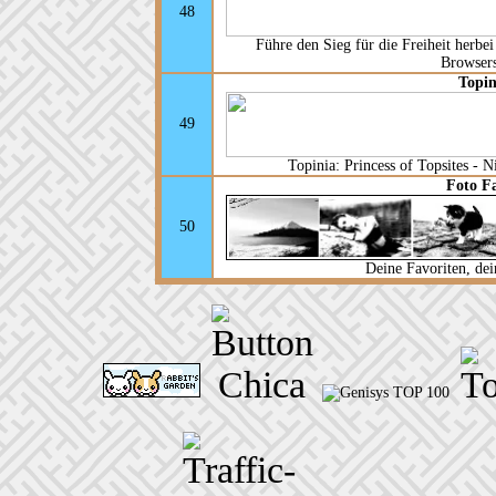
48
Führe den Sieg für die Freiheit herbe
Browsers
Topin
49
Topinia: Princess of Topsites - 
Foto F
50
Deine Favoriten, dei