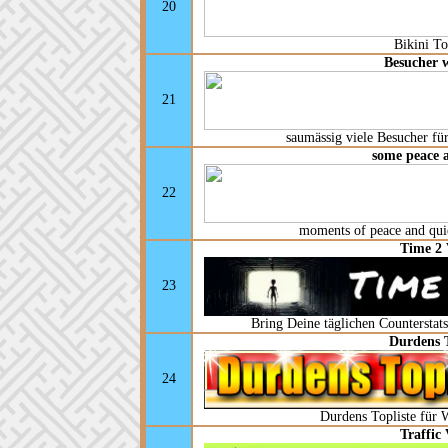
20
Bikini T
Besucher 
21
saumässig viele Besucher f
some peace 
22
moments of peace and quiet
Time 2 
23
Bring Deine täglichen Counterstat
Durdens T
24
Durdens Topliste für W
Traffic 