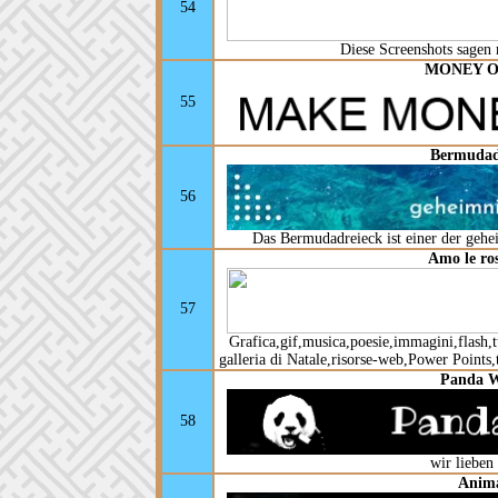
54
Diese Screenshots sagen
MONEY O
55
Bermudad
56
Das Bermudadreieck ist einer der gehe
Amo le ros
57
Grafica,gif,musica,poesie,immagini,flash,tu
galleria di Natale,risorse-web,Power Points,
Panda W
58
wir lieben
Anima