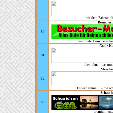
79
mit dem Fahrrad d
Besucherm
80
mit mehr Besuchern frö
Coole K
81
oben ohne - das mus
Märchen
82
Es war einmal... - die s
Schau i
83
premium ente