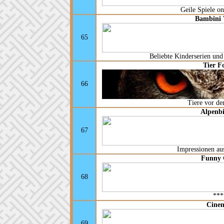
Geile Spiele on
Bambini 
65
Beliebte Kinderserien und
Tier F
66
Tiere vor d
Alpenbi
67
Impressionen au
Funny 
68
***
Cine
69