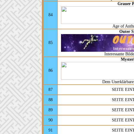
Grauer P
84
Age of Anth
Outer S
85
Interessante Bild
Myster
86
Dem Unerklärbaren
87
SEITE EI
88
SEITE EI
89
SEITE EI
90
SEITE EI
91
SEITE EI