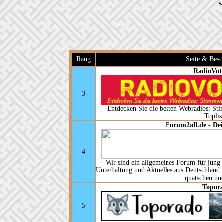
Rang
Seite & Bes
RadioVot
3
Entdecken Sie die besten Webradios: Sti
Toplis
Forum2all.de - D
4
Wir sind ein allgemeines Forum für jung
Unterhaltung und Aktuelles aus Deutschland 
quatschen un
Topor
5