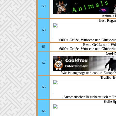
59
Animals 
Best-Regar
60
6000+ Grüße, Wünsche und Glückwün
Beste Grüße und Wü
61
6000+ Grüße, Wünsche und Glückwün
Cool4
62
Was ist angesagt und cool in Europa
Traffic-T
63
Automatischer Besuchertausch :: Tr
Geile S
64