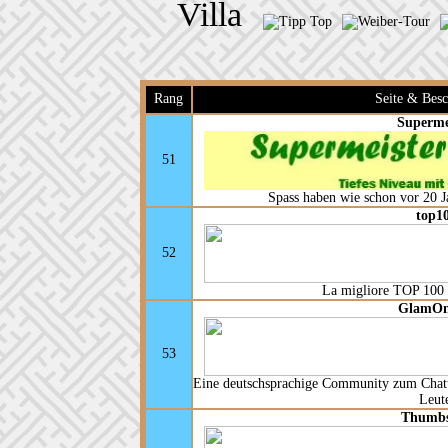
Rang
Seite & Bes
Superme
51
Spass haben wie schon vor 20 Ja
top1
52
La migliore TOP 100 gr
GlamOn
53
Eine deutschsprachige Community zum Chatt
Leut
Thumb