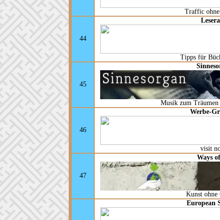
Traffic ohn
Lesera
44
Tipps für Büc
Sinneso
45
Musik zum Träumen 
Werbe-Gra
46
visit n
Ways of
47
Kunst ohne
European S