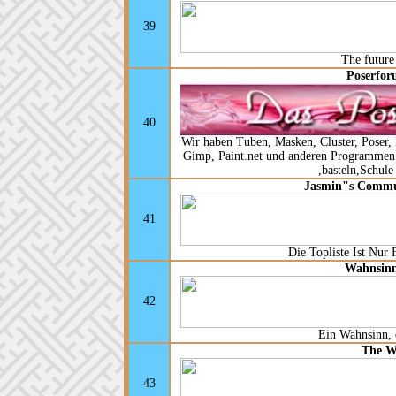
39
The future
Poserfor
40
Wir haben Tuben, Masken, Cluster, Poser, 
Gimp, Paint.net und anderen Programmen
,basteln,Schul
Jasmin"s Commu
41
Die Topliste Ist Nur
Wahnsinn
42
Ein Wahnsinn, 
The W
43