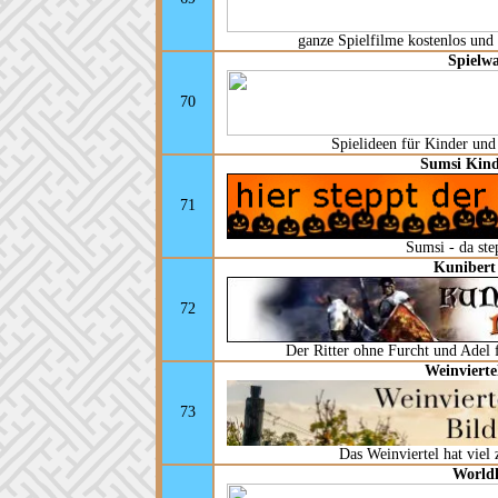
ganze Spielfilme kostenlos un
Spielw
70
Spielideen für Kinder und
Sumsi Kind
71
Sumsi - da ste
Kunibert
72
Der Ritter ohne Furcht und Adel fü
Weinvierte
73
Das Weinviertel hat viel 
Worldh