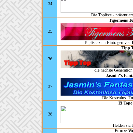
34
Die Topliste - präsenti
Tigermens To
35
Topliste zum Eintragen von
Tipp 
36
die nächste Generation 
Jasmin"s Fanta
37
Die Kostenlose To
El Topo
38
Helden sterb
Future Wo