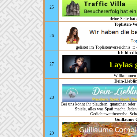
25
deine Seite hat
Toplisten-Ve
26
gelistet im Toplistenverzeichnis :::
Ich bin di
27
Willkommen 
Dein-Liebli
28
Bei uns könnt ihr plaudern, quatschen oder
Spiele, alles was Spaß macht. Jede
Gedichtewettbewerbe. Scha
Guillaume C
29