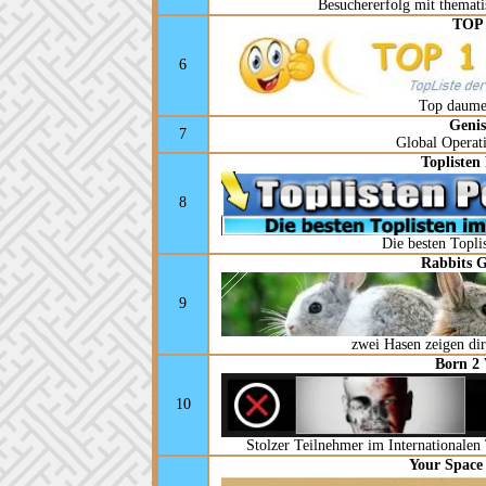
Besuchererfolg mit themati
TOP
6
Top daume
Genis
7
Global Operat
Toplisten
8
Die besten Topli
Rabbits 
9
zwei Hasen zeigen dir 
Born 2 
10
Stolzer Teilnehmer im Internationalen 
Your Space 