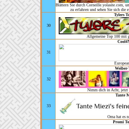
Blättern Sie durch Corneille.yolasite.com,
zu erfahren und sehen Sie sich die e
Tylers T
30
Allgemeine Top 100 mit 
Cool4
31
Europea
Weiber-
32
Nimm dich in Acht, jetz
Tante M
33
Oma hat es n
Promi To