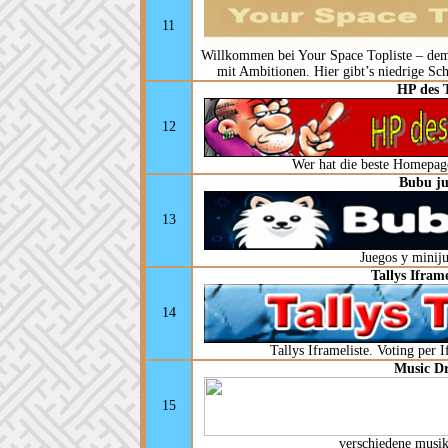
11
Willkommen bei Your Space Topliste – dem
mit Ambitionen. Hier gibt’s niedrige Sch
HP des 
12
Wer hat die beste Homepage
Bubu ju
13
Juegos y minij
Tallys Ifram
14
Tallys Iframeliste. Voting per 
Music D
15
verschiedene musik