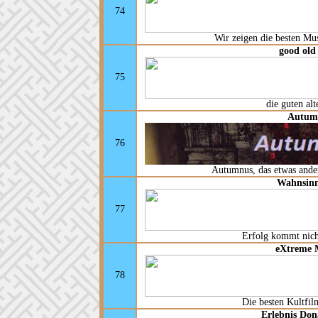
74
Wir zeigen die besten Mus
good old
75
die guten alt
Autum
76
Autumnus, das etwas ande
Wahnsinn
77
Erfolg kommt nich
eXtreme 
78
Die besten Kultfilm
Erlebnis Do