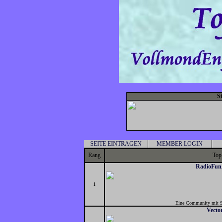
S
SEITE EINTRAGEN
MEMBER LOGIN
Rang
Top
RadioFu
1
Eine Community mit S
Vecto