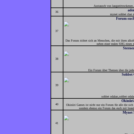
Austausch von langzeittrockenen
ad
36
mynet sohbet chat m
Forum-such
37
Das Forum richtet sich an Menschen, die mit ihren alkoh
neben einer realen SHG einen z
Sterne
38
Ein Forum über Themen über die jeder 
Sohbet 
39
sohbet odaları,sohbet odalar
Okiniir
40
Okiniiri Games ist nicht nur ein Forum für alle die sich
sondern ebenso ein Forum das euch mit brandn
Mynet 
41