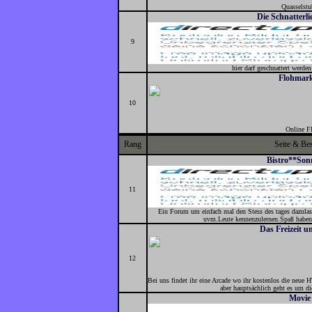
Quasselstub
Die Schnatterl
9
hier darf geschnattert werden
Flohmar
10
Online F
Rang
Seite & Be
Bistro**So
11
Ein Forum um einfach mal den Stess des tages dazulass
uvm.Leute kennenzulernen.Spaß haben!
Das Freizeit 
12
Bei uns findet ihr eine Arcade wo ihr kostenlos die neu
aber hauptsächlich geht es um 
Movie