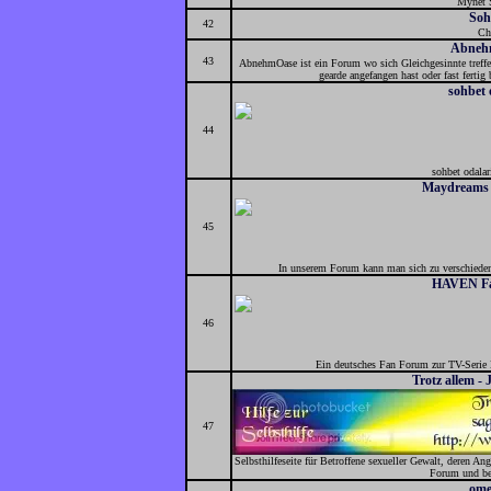
Mynet 
Soh
42
Ch
Abneh
43
AbnehmOase ist ein Forum wo sich Gleichgesinnte tref
gearde angefangen hast oder fast fert
sohbet 
44
sohbet odalar
Maydreams l
45
In unserem Forum kann man sich zu verschieden
HAVEN F
46
Ein deutsches Fan Forum zur TV-Serie
Trotz allem -
47
Selbsthilfeseite für Betroffene sexueller Gewalt, deren Ang
Forum und bet
ome