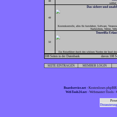
48
sohbet 
Das sichere und unabh
49
Kostenkontrolle, alles für Autofahrer, Software, Veranst
Nachrichten, Wetter, Web
Teneriffa-Urla
50
Ein Reiseführer durch den schönen Norden der Insel de
108 Seiten in der Datenbank
davon 108 Se
SEITE EINTRAGEN
MEMBER LOGIN
- Kostenloses phpBB3
Boardservice.net
- Webmaster-Tools - 
WebTools24.net
Powe
Distanzierung