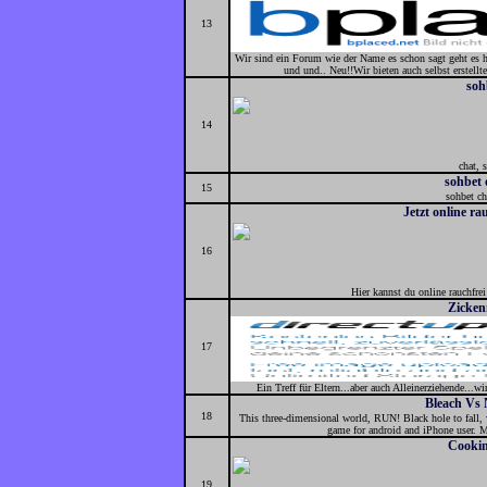
13
Wir sind ein Forum wie der Name es schon sagt geht es
und und.. Neu!!Wir bieten auch selbst erste
soh
14
chat, 
sohbet 
15
sohbet cha
Jetzt online r
16
Hier kannst du online rauchfre
Zicke
17
Ein Treff für Eltern...aber auch Alleinerziehende...
Bleach Vs 
18
This three-dimensional world, RUN! Black hole to fall,
game for android and iPhone user. M
Cookin
19