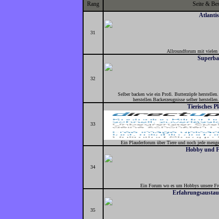
Rang
Seite & Be
Atlanti
31
Allroundforum mit vielen
Superba
32
Selber backen wie ein Profi. Butterzöpfe herstellen.
herstellen.Backerzeugnisse selber herstelle
Tierisches 
33
Ein Plauderforum über Tiere und noch jede meng
Hobby und F
34
Ein Forum wo es um Hobbys unsere Frez
Erfahrungsausta
35