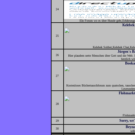
24
EIn Forum wo es über Hunde geht,Erfahrungen
Kelebek
25
Kelebek Sohbet,Kelebek Chat,Kele
Jürgen`s B
26
Hier plaudern nette Menschen über Gott und die Welt. P
herzlich w
Booka
27
Kostenloses Büchertauschforum zum quatschen, tauschen
Leserunden
Flohmarkt
28
Flohmarkt
Sorry, we`
29
Beyz
30
soh