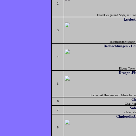
2
ForenDesign und Style, mit We
kelebek
3
kelebeksohbet,sohbet 
Beobachtungen - H
4
Eigene Texte,
Dragon-Fl
5
Radio mit Herz wo auch Menschen m
Ch
6
Chat Rule
Soh
7
sohbet, ch
Cinderellas
8