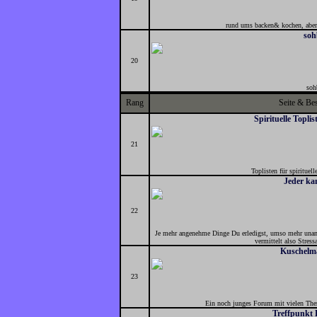
rund ums backen& kochen, aber 
soh
20
soh
Rang
Seite & Be
Spirituelle Topli
21
Toplisten für spirituell
Jeder ka
22
Je mehr angenehme Dinge Du erledigst, umso mehr unan
vermittelt also Stres
Kuschelm
23
Ein noch junges Forum mit vielen Them
Treffpunkt