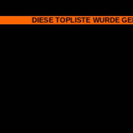
SEITE EINTRAGEN
MEMBER LOGIN
DIESE TOPLISTE WURDE GE
Po
89 Seiten in der Datenbank
davon 0 Sei
SEITE EINTRAGEN
MEMBER LOGIN
Li
Boardservice.net
- Kostenlo
Funktion
WebTools24.net
- Webmast