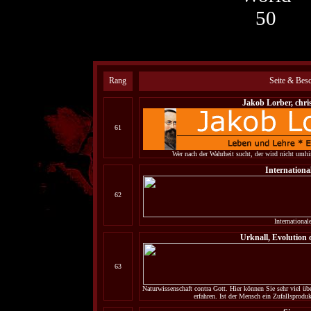
Rang
Seite & Bes
Jakob Lorber, chris
61
Wer nach der Wahrheit sucht, der wird nicht um
International
62
International
Urknall, Evolution
63
Naturwissenschaft contra Gott. Hier können Sie sehr viel üb
erfahren. Ist der Mensch ein Zufallsprodu