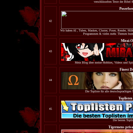
verschlüsselten Texte der Bibel 
Poserfo
42
Wir haben AI , Tuben, Masken, Cluster, Poser, Render, Hilf
Programmen & vieles mehr. Themen bunt 
Mirai-O
43
Mein Blog über meine Hobbies, Videos und Spie
Finest 
44
Die Topliste für alle deutschsprachigen 
Toplisten
45
Die besten Topli
Tigermens priv