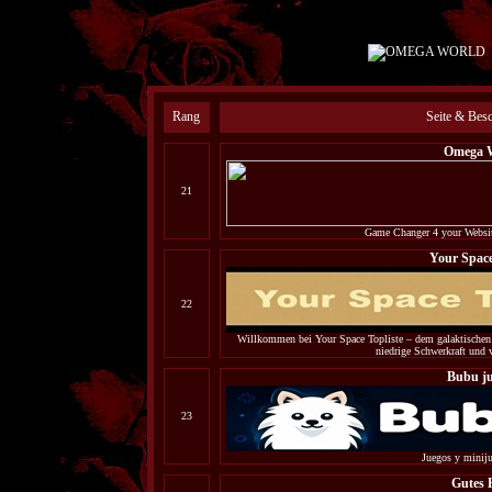
Rang
Seite & Bes
Omega 
21
Game Changer 4 your Websi
Your Space
22
Willkommen bei Your Space Topliste – dem galaktischen T
niedrige Schwerkraft und v
Bubu j
23
Juegos y minij
Gutes 