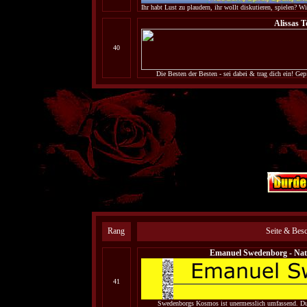
Ihr habt Lust zu plaudern, ihr wollt diskutieren, spielen?
Alissas T
40
Die Besten der Besten - sei dabei & trag dich ein! Ge
Rang
Seite & Bes
Emanuel Swedenborg - Nat
41
Swedenborgs Kosmos ist unermesslich umfassend. Dur