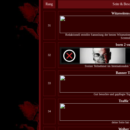
Rang
Seite & Bes
Witzeseite
31
Redaktionell erstellte Sammlung der besten Witzeseite
Screens
born 2 vo
32
Stolzer Teilnehmer im Internationalen 
Banner T
33
Gut besuchte und gepflegte Topl
Traffic 
34
deine Seite hat
Weiber