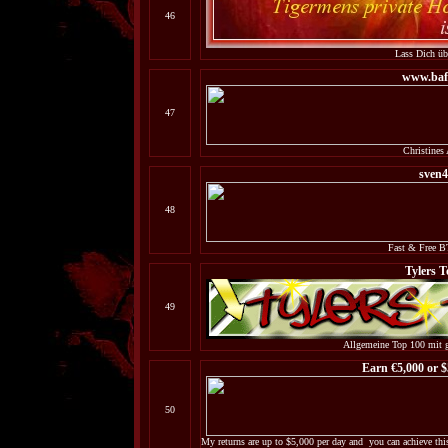
46
Lass Dich üb
www.baf
47
Christines 
sven
48
Fast & Free 
Tylers T
49
Allgemeine Top 100 mit 
Earn €5,000 or $
50
My returns are up to $5,000 per day and you can achieve this