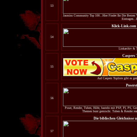
53
Jasmins Community Top 100...Hier Findet Ihr Die Beste
Eintragen...
Klick-Link.co
54
Linkarchiv &
Caspers T
55
Auf Caspers Topliste gibt es ge
Posers
56
Poser, Render, Tuben, Hilfe, basteln mit PSP, PI, PS, G
Themen bunt gemischt. Tuben & Render real
Die biblischen Gleichnisse
57