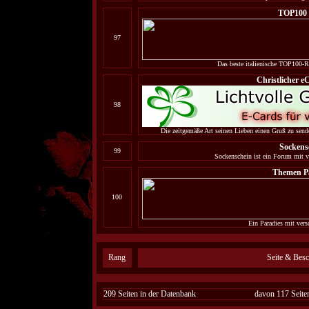
TOP100 
97
Das beste italienische TOP100-Ra
Christlicher e
98
Die zeitgemäße Art seinen Lieben einen Gruß zu senden
Sockens
99
Sockenschein ist ein Forum mit 
Themen P
100
Ein Paradies mit ver
Rang
Seite & Bes
209 Seiten in der Datenbank
davon 117 Seiten