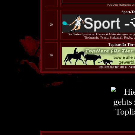
Besucher abstauben wie
Sport-To
29
Die Besten Sportseiten können sich hier eintragen um g
Tischtennis, Tennis, Basketball, Rugby, vö
Topliste für Tier
30
Toplisten nur für Tier u. Natur