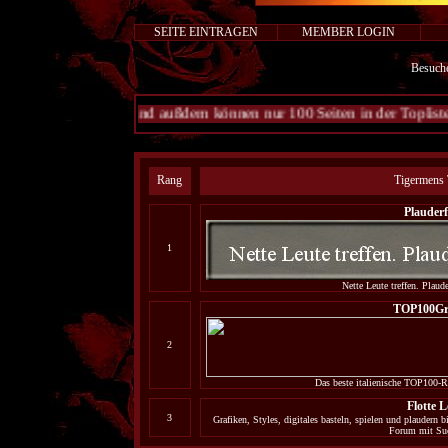
SEITE EINTRAGEN
MEMBER LOGIN
Besuch
2023) und außdem können nur 100 Seiten in der Topliste angezeigt werd
Rang
Tigermens 
Plauder
1
Nette Leute treffen. Plau
TOP100Gra
2
Das beste italienische TOP100-Ra
Flotte L
3
Grafiken, Styles, digitales basteln, spielen und plaudern 
Forum mit Such