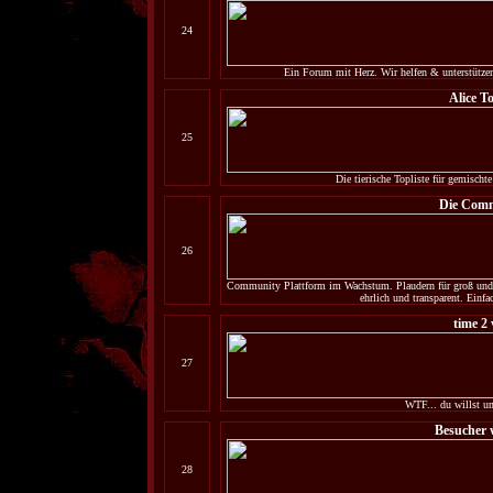
24
Ein Forum mit Herz. Wir helfen & unterstützen
Alice To
25
Die tierische Topliste für gemischt
Die Com
26
Community Plattform im Wachstum. Plaudern für groß und kl
ehrlich und transparent. Einf
time 2 
27
WTF... du willst un
Besucher 
28