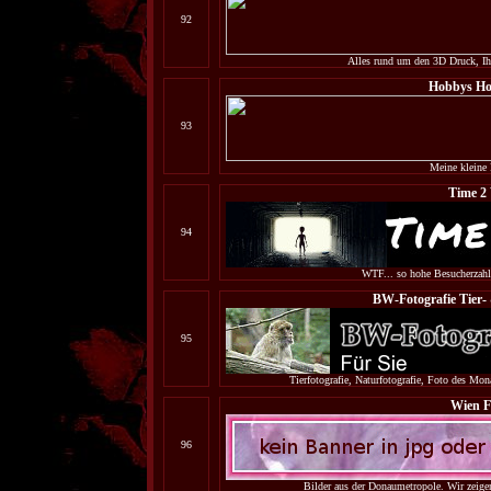
92
Alles rund um den 3D Druck, Ihr
Hobbys H
93
Meine kleine 
Time 2 
94
WTF... so hohe Besucherzahl
BW-Fotografie Tier- 
95
Tierfotografie, Naturfotografie, Foto des Mon
Wien F
96
Bilder aus der Donaumetropole. Wir zeigen