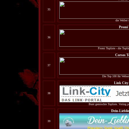
35
die Weiber 
Promi
36
Promi Topliste - die Topl
Corsos T
37
Die Top 100 für Websei
Link City 
38
Bunt gemischte Topliste. Voting p
Dein-Liebli
39