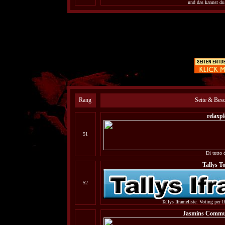
und das kannst du 
Rang
Seite & Bes
relaxpl
51
Di tutto 
Tallys To
52
Tallys Iframeliste. Voting per 
Jasmins Commu