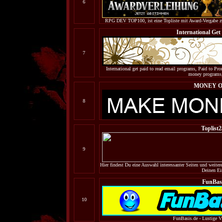
6
RPG DEV TOP100, ist eine Topliste mit Award-Vergabe z
International Get
7
International get paid to read email programs, Paid to Pro
money programs,
MONEY O
8
Toplist2
9
Hier findest Du eine Auswahl interessanter Seiten und weiter
Deinen Ein
FunBas
10
FunBasis.de - Lustige 