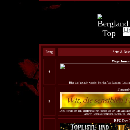
Rang
Seite & Bes
Wegschmeis
4
Hier darf gelacht werden bis der Arzt kommt. Lustig
Frauen
5
Dies Forum ist ein Treffpunkt für Frauen ab 50. Ein Austau
andere Lebenssituationen stehen im Mit
RPG Dev 