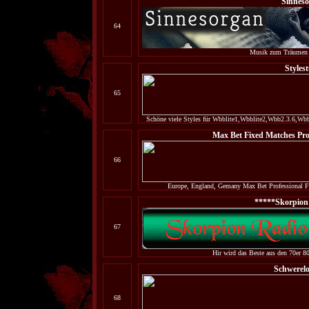
Sinnes
64
Musik zum Träumen 
Styles
65
Schöne viele Styles für Wbblite1,Wbblite2,Wbb2.3.6,Wb
Max Bet Fixed Matches Prof
66
Europe, England, Gemany Max Bet Professional F
*****Skorpion
67
Hir wird das Beste aus den 70er 80
Schwerelo
68