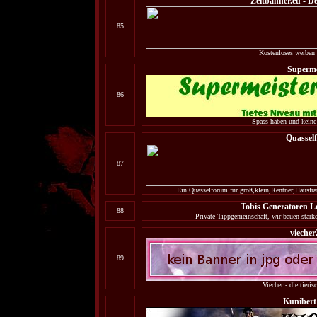
Zeitbanner.eu - D
85
Kostenloses werben
Superme
86
Spass haben und keine
Quassel
87
Ein Quasselforum für groß,klein,Rentner,Hausf
Tobis Generatoren Lo
88
Private Tippgemeinschaft, wir bauen stark
viecher
89
Viecher - die tieris
Kunibert