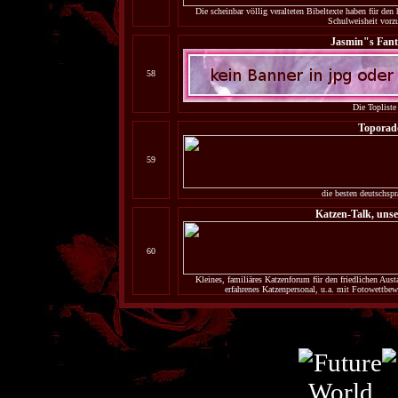
Die scheinbar völlig veralteten Bibeltexte haben für den
Schulweisheit vorzu
Jasmin"s Fanta
58
Die Topliste
Toporad
59
die besten deutschspr
Katzen-Talk, uns
60
Kleines, familiäres Katzenforum für den friedlichen Aust
erfahrenes Katzenpersonal, u.a. mit Fotowettbew