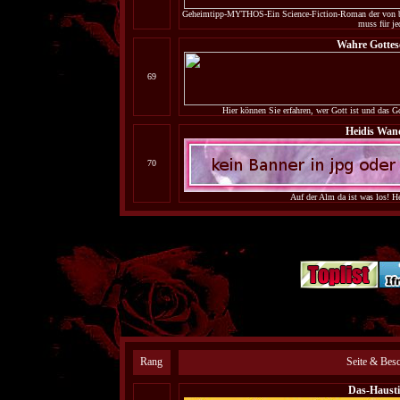
Geheimtipp-MYTHOS-Ein Science-Fiction-Roman der von bren
muss für je
Wahre Gottes
69
Hier können Sie erfahren, wer Gott ist und das Go
Heidis Wand
70
Auf der Alm da ist was los! Hei
Rang
Seite & Bes
Das-Haust