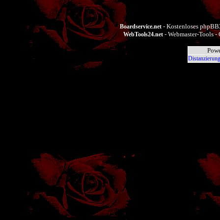
- Kostenloses phpBB3
Boardservice.net
- Webmaster-Tools - 
WebTools24.net
Powe
Distanzierung