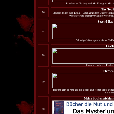
Plauderecke für Jung und Alt. Eine gute Mischu
The-Topli
76
Steigere deinen Web-Erfolg – Jetzt anmelden! Unsere Topliste 
Webradios und themenverwandte Webseiten, d
Second-Bay
77
Günstiger Webshop mit vielen DVDs
LiveTr
78
Freunde: Suchen -, Finden 
Pferdek
79
Bei uns geht es rund um die Pferde und Reiter. Jedes Mit
und dabei
Meine Buchempfehlung
80