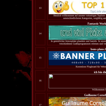
13
Herzlich willkommen auf unserer vielseitigen Topliste 
unterschiedlichsten Kategorien, sorgfältig au
Fantastic Worl
14
In gemütlicher Atmosphäre plaudern und basteln. In uns
verschiedenen Grafikprogrammen erlernen und vert
bons-plans.f
15
Kostenlose Plugboard für Webm
ich bin di
16
Willkommen be
Guillaume Corneli
17