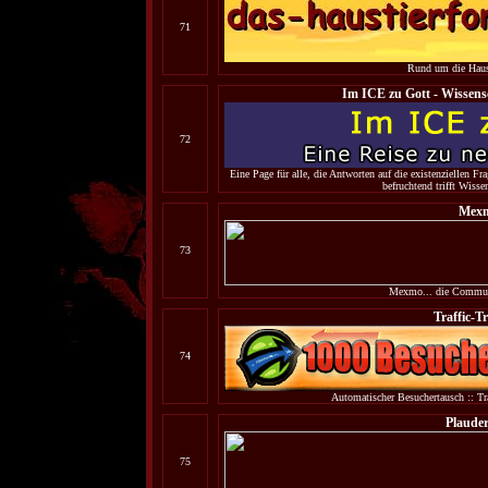
71
Rund um die Haust
Im ICE zu Gott - Wissensch
72
Eine Page für alle, die Antworten auf die existenziellen F
befruchtend trifft Wisse
Mex
73
Mexmo... die Commun
Traffic-T
74
Automatischer Besuchertausch :: Tra
Plauder
75