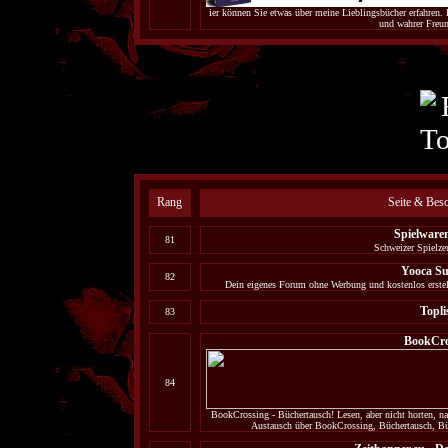
ier können Sie etwas über meine Lieblingsbücher erfahren.
und wahrer Freun
Rang
Seite & Bes
Spielware
81
Schweizer Spielz
Yooca S
82
Dein eigenes Forum ohne Werbung und kostenlos erstell
Topli
83
BookCro
84
BookCrossing - Büchertausch! Lesen, aber nicht horten, na
Austausch über BookCrossing, Büchertausch, Büc