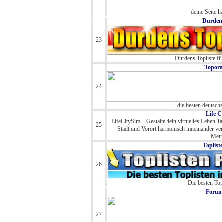
deine Seite h
Durdens
23
Durdens Topliste für
Topora
24
die besten deutsch
Life C
LifeCitySim – Gestalte dein virtuelles Leben Ta
25
Stadt und Vorort harmonisch miteinander ver
Metr
Toplist
26
Die besten Top
Forum
27