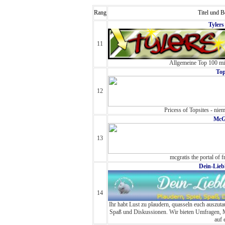
Rang
Titel und 
Tylers
11
Allgemeine Top 100 mi
Top
12
Pricess of Topsites - nie
McG
13
mcgratis the portal of
Dein-Lieb
14
Ihr habt Lust zu plaudern, quasseln euch auszuta
Spaß und Diskussionen. Wir bieten Umfragen, 
auf 