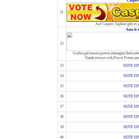
Caspers
31
Auf Caspers Topliste gibt es 
Amo le r
32
Grafica,gif,musica,poesie,immagini,flash,tube,o
Natale,risorse-web,Power Points,tant
33
SEITE E
34
SEITE E
35
SEITE E
36
SEITE E
37
SEITE E
38
SEITE E
39
SEITE E
40
SEITE E