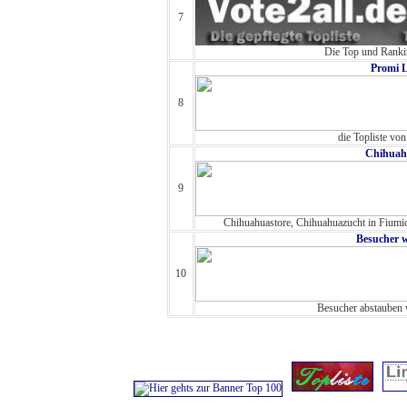
7
Die Top und Rankin
Promi L
8
die Topliste v
Chihuahu
9
Chihuahuastore, Chihuahuazucht in Fiumic
Besucher w
10
Besucher abstauben 