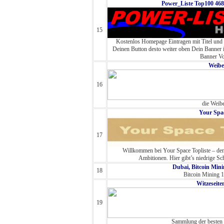
Power_Liste Top100 468
15
Kostenlos Homepage Eintragen mit Titel und
Deinen Button desto weiter oben Dein Banner
Banner Vo
Weibe
16
die Weibe
Your Spac
17
Willkommen bei Your Space Topliste – dem
Ambitionen. Hier gibt’s niedrige Sch
Dubai, Bitcoin Min
18
Bitcoin Mining 
Witzeseit
19
Sammlung der besten W