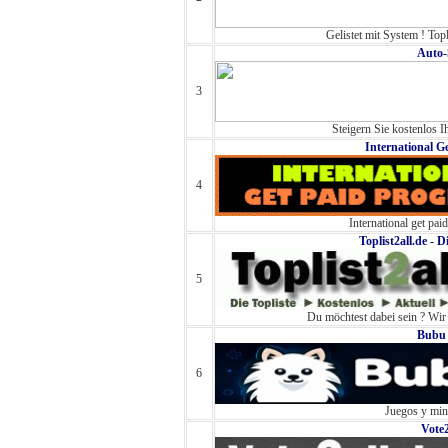
Gelistet mit System ! Top
Auto-
3
Steigern Sie kostenlos Ih
International G
4
International get pai
Toplist2all.de - D
5
Du möchtest dabei sein ? Wir
Bubu 
6
Juegos y min
Vote2