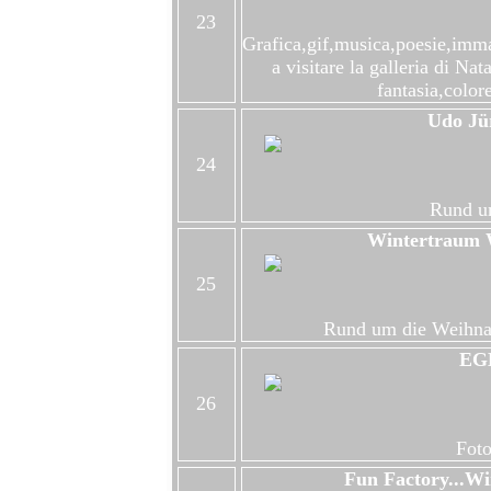
23
Grafica,gif,musica,poesie,immag
a visitare la galleria di Na
fantasia,color
Udo Jür
24
Rund u
Wintertraum 
25
Rund um die Weihnac
EG
26
Fot
Fun Factory...Wi