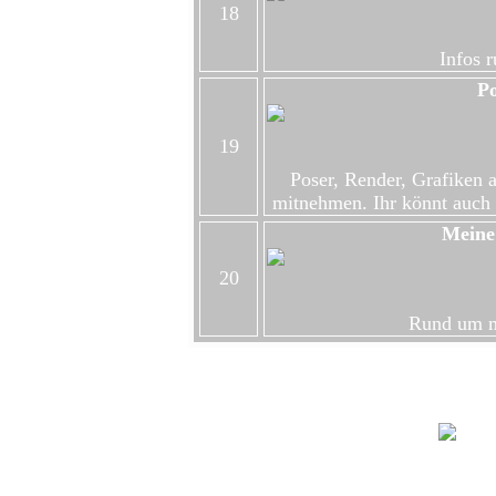
18
Infos 
Po
19
Poser, Render, Grafiken a
mitnehmen. Ihr könnt auch 
Meine
20
Rund um m
FOTOG