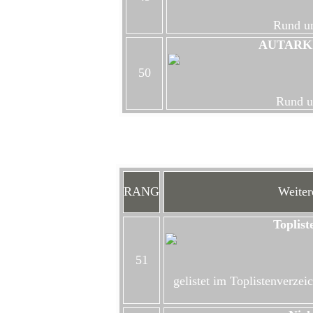
Rund um
AUTARK
50
Rund u
Hi
RANG
Weitere
Toplist
51
gelistet im Toplistenverzeic