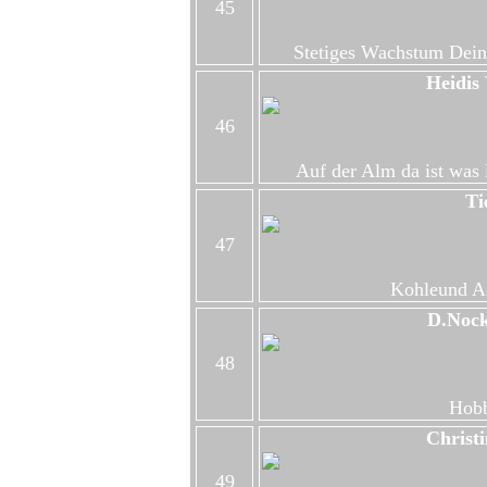
45
Stetiges Wachstum Dein
Heidis
46
Auf der Alm da ist was l
Ti
47
Kohleund A
D.Nock
48
Hobb
Christ
49