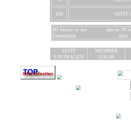
100
SEITE
81 Seiten in der
davon 70 S
Datenbank
aktiv
SEITE
MEMBER
EINTRAGEN
LOGIN
HIE
In diesen Awa