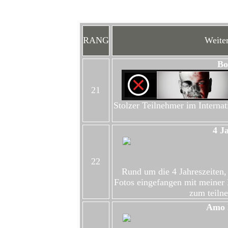
RANG
Weiter
Bo
21
Stolzer Teilnehmer im Internat
4 J
22
Rund um die 4 Jahreszeiten,
Fotos eingefangen mit meiner 
zum teiln
Amo l