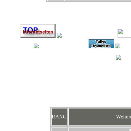
HIE
In diesen 
RANG
Weitere
A