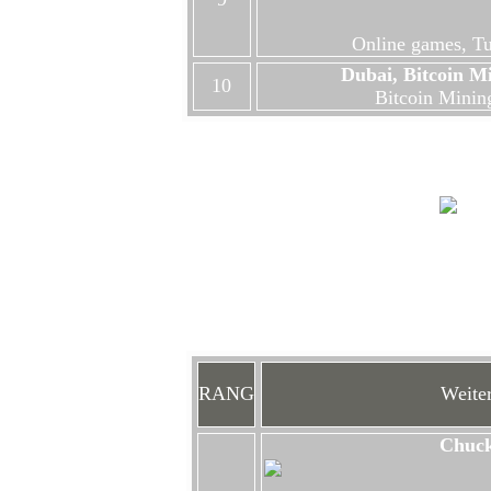
Online games, Tut
Dubai, Bitcoin M
10
Bitcoin Minin
Hi
RANG
Weiter
Chuc