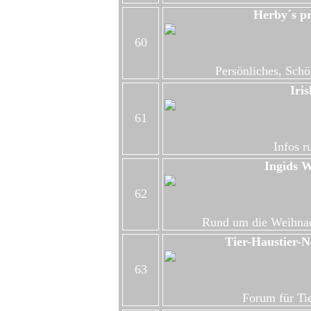
Herby´s p
60
Persönliches, Schö
Iri
61
Infos r
Ingids W
62
Rund um die Weihnac
Tier-Haustier-
63
Forum für Ti