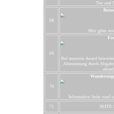
Tier und
Besuc
68
Hier gibts n
Fr
69
Bei unserem Award bewerten
Abstimmung durch Abgabe 
aktue
Wanderunge
70
Informative Seite rund
71
SEITE