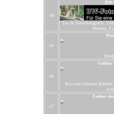
BW-F
64
Tier & Naturfotografie, Zei
Monats, Fot
Pix
65
Hobb
Golden 
66
Rico mit schönen Bildern
schö
Zauber der
67