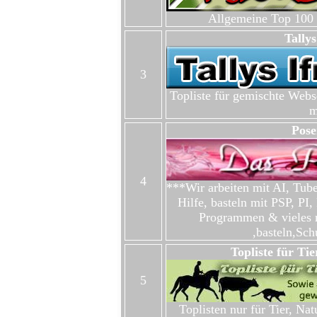
Allgemeine Top 100 
Tallys
3
Topliste für gemischte Webs
m
Pose
4
***Wir arbeiten mit AI, Tube
Hilfe, basteln mit PSP, PI
Programmen & vieles 
,basteln,Sc
Topliste für Tie
5
Toplisten nur für Tier, Nat