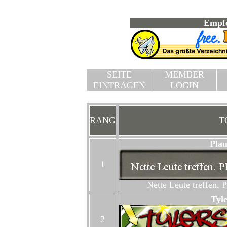
Empfe
SEITE
MEMBER
EINTRAGEN
LOGIN
Herzlich willkommen in der
RANG
T
Pla
1
Nette Leute treffen.
Tyle
2