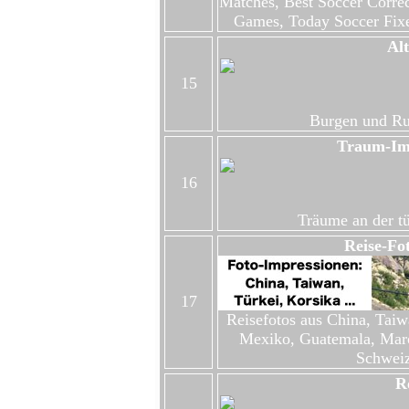
Matches, Best Soccer Corre
Games, Today Soccer Fixe
Al
15
Burgen und Ru
Traum-Im
16
Träume an der tü
Reise-Fo
17
Reisefotos aus China, Taiw
Mexiko, Guatemala, Maro
Schweiz,
R