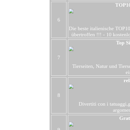
TOP10
6
Die beste italienische TOP10
übertroffen !!! - 10 kostenl
Top S
7
Tierseiten, Natur und Tiersc
ei
re
8
Divertiti con i tatuaggi,gr
argoment
Grat
9