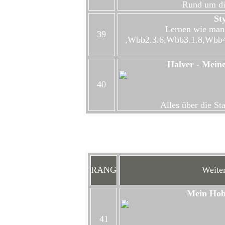
Rund um di
St
Lernen wie man
39
,Wbb2.3.6,Wbb3.1.8,Wbb4
Halver - Meine
40
Alles über die St
Hi
RANG
Weiter
Mein Hobb
41