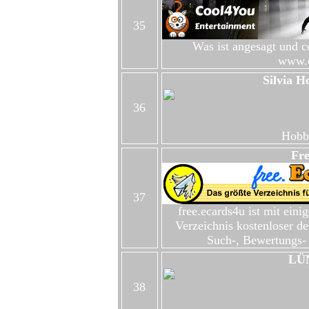
35
Was ist angesagt und c
www.c
Silvia H
36
Hobb
Fre
37
free.ecards4u ist mit eini
Verzeichnis kostenloser de
Such-, Bewertungs- 
LÜ
38