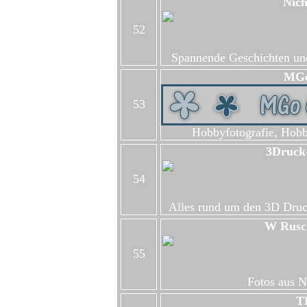
Nich
52
Spannende Geschichten und
MGo
53
Hobbyfotografie, Hobby
3Druck-
54
Alles rund um den 3D Druck
W Rusch
55
Fotos aus N
T