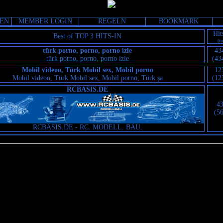
GEN
MEMBER LOGIN
REGELN
BOOKMARK
Hit
Best of TOP 3 HITS-IN
(to
türk porno, porno, porno izle
43
türk porno, porno, porno izle
(43
Mobil videoo, Türk Mobil sex, Mobil porno
12
Mobil videoo, Türk Mobil sex, Mobil porno, Türk şa
(12
RCBASIS.DE
4
(5
RCBASIS.DE - RC. MODELL. BAU.