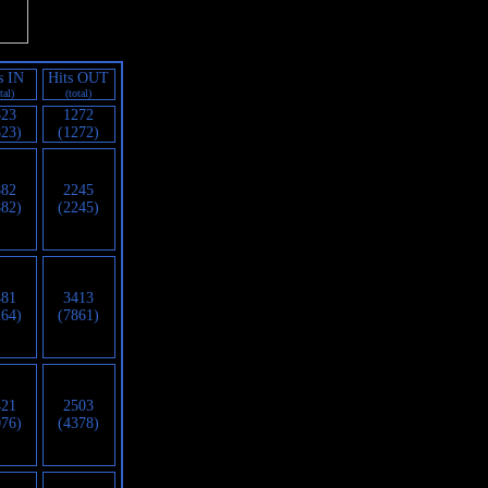
s IN
Hits OUT
tal)
(total)
823
1272
823)
(1272)
882
2245
882)
(2245)
481
3413
264)
(7861)
421
2503
076)
(4378)