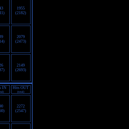
43
1955
11)
(2182)
39
2079
14)
(2473)
26
2149
87)
(2693)
s IN
Hits OUT
tal)
(total)
90
2272
60)
(2547)