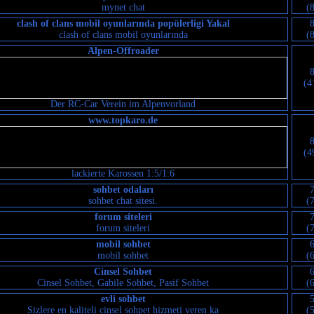
mynet chat
(
clash of clans mobil oyunlarında popülerligi Yakal
clash of clans mobil oyunlarında
(
Alpen-Offroader
(4
Der RC-Car Verein im Alpenvorland
www.topkaro.de
(4
lackierte Karossen 1:5/1:6
sohbet odaları
sohbet chat sitesi.
(
forum siteleri
forum siteleri
(
mobil sohbet
mobil sohbet
(
Cinsel Sohbet
Cinsel Sohbet, Gabile Sohbet, Pasif Sohbet
(
evli sohbet
Sizlere en kaliteli cinsel sohpet hizmeti veren ka
(