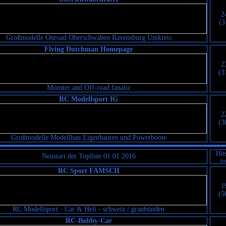
2
(3
Großmodelle Onroad Oberschwaben Ravensburg Umkreis
Flying Dutchman Homepage
2
(3
Monster and Off-road fanatic
RC Modellsport IG
2
(3
Großmodelle Modellbau Eigenbauten und Powerboote
Hit
Neustart der Topliste 01.01.2016
(to
RC Sport FAMSCH
1
(5
RC Modellsport - Car & Heli - schweiz / graubünden
RC-Bobby-Car