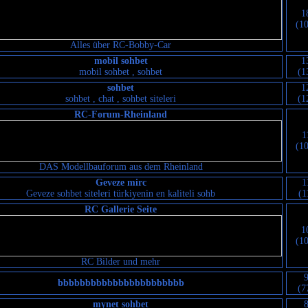
1
(1
Alles über RC-Bobby-Car
mobil sohbet
1
mobil sohbet , sohbet
(1
sohbet
1
sohbet , chat , sohbet siteleri
(1
RC-Forum-Rheinland
1
(1
DAS Modellbauforum aus dem Rheinland
Geveze mirc
1
Geveze sohbet siteleri türkiyenin en kaliteli sohb
(1
RC Gallerie Seite
1
(1
RC Bilder und mehr
bbbbbbbbbbbbbbbbbbbbbbb
(7
mynet sohbet