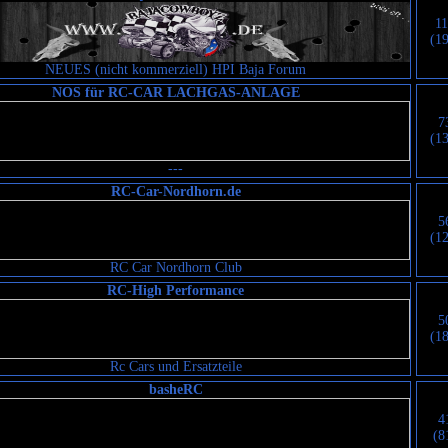
1
(1
NEUES (nicht kommerziell) HPI Baja Forum
NOS für RC-CAR LACHGAS-ANLAGE
7
(1
---
RC-Car-Nordhorn.de
5
(1
RC Car Nordhorn Club
RC-High Performance
5
(1
Rc Cars und Ersatzteile
basheRC
4
(8