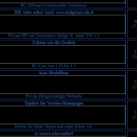
RC Offroad-Grossmodelle Ostschweiz
DIE Seite ueber 1zu5! www.holgi1zu5.de.tl
4
(7
Private HP von Teamfahrer Holger R. ueber TW 1:5
Fahren wie die Großen
3
(5
RC-Cars von 1:25 bis 1:5
Kais Modellbau
3
(5
Private Hörgeschädigte Webseite
Topliste für Vereins-Homepages
3
(3
Stellen Sie Ihren Verein und seine Arbeit vor.
rc racers schwandorf