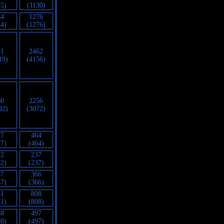
85)
(1130)
84
1276
84)
(1276)
81
2462
19)
(4156)
80
2256
92)
(3072)
77
464
77)
(464)
72
237
72)
(237)
67
366
67)
(366)
61
808
61)
(808)
58
497
58)
(497)