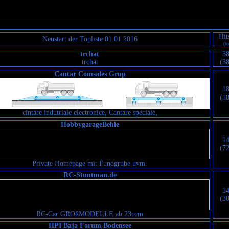
Hit
Neustart der Topliste 01.01.2016
(to
trchat
3
trchat
(3
Cantar Comsales Grup
1
(1
cintare indutriale electronice, Cantare speciale,
HobbygarageBehle
1
(7
Private Homepage mit Fundgrube uvm.
RC-Stuntman.de
1
(3
RC-Car GROßMODELLE ab 23ccm
HPI Baja Forum Bodensee