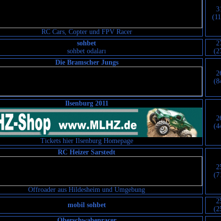
3
(1
RC Cars, Copter und FPV Racer
sohbet
2
sohbet odaları
(2
Die Bramscher Jungs
2
(8
Ilsenburg 2011
2
(4
Tickets hier Ilsenburg Homepage
RC Heizer Sarstedt
2
(7
Offroader aus Hildesheim und Umgebung
2
mobil sohbet
(2
Oberschwabenracer