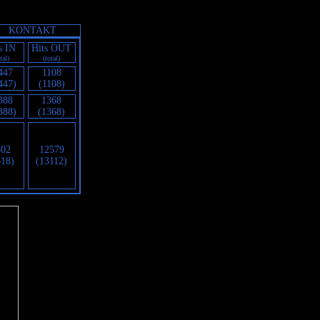
KONTAKT
s IN
Hits OUT
tal)
(total)
447
1108
447)
(1108)
388
1368
388)
(1368)
302
12579
618)
(13112)