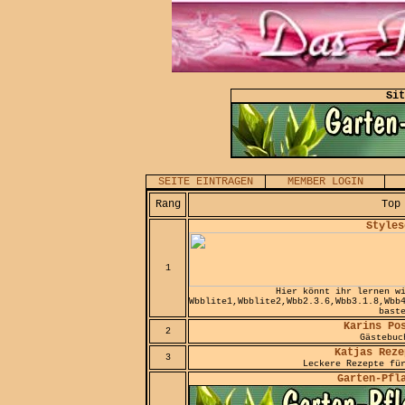
Sit
SEITE EINTRAGEN
MEMBER LOGIN
Rang
Top
Styles
1
Hier könnt ihr lernen w
Wbblite1,Wbblite2,Wbb2.3.6,Wbb3.1.8,Wbb
bast
Karins Po
2
Gästebuc
Katjas Reze
3
Leckere Rezepte fü
Garten-Pfl