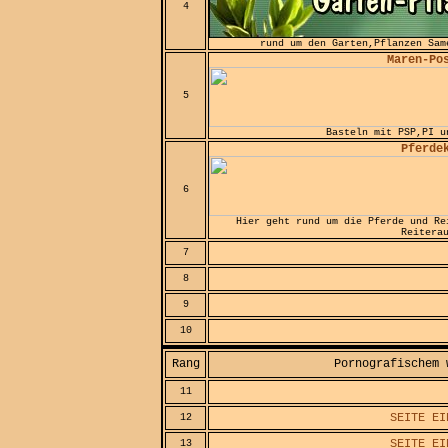
4
rund um den Garten,Pflanzen Sam
Maren-Po
5
Basteln mit PSP,PI u
Pferde
6
Hier geht rund um die Pferde und Re
Reitera
7
8
9
10
Rang
Pornografischem 
11
SEITE EI
12
SEITE EI
13