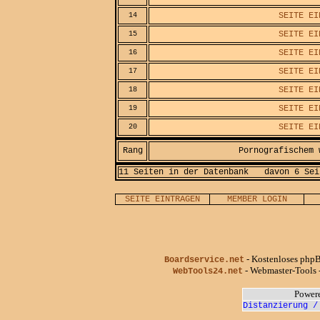
SEITE EI
14
SEITE EI
15
SEITE EI
16
SEITE EI
17
SEITE EI
18
SEITE EI
19
SEITE EI
20
Rang
Pornografischem 
11 Seiten in der Datenbank
davon 6 Sei
SEITE EINTRAGEN
MEMBER LOGIN
- Kostenloses phpB
Boardservice.net
- Webmaster-Tools -
WebTools24.net
Power
Distanzierung /