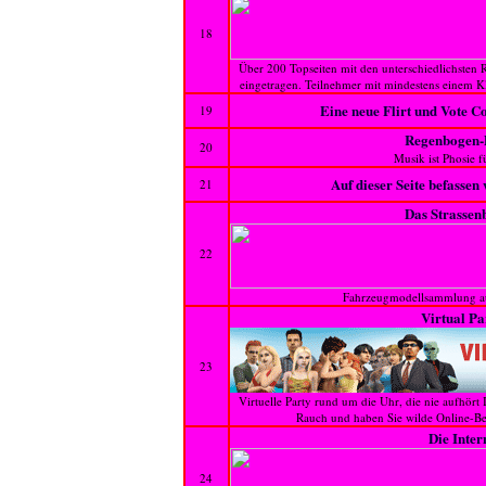
18
Über 200 Topseiten mit den unterschiedlichsten 
eingetragen. Teilnehmer mit mindestens einem Kli
Eine neue Flirt und Vote 
19
Regenbogen-
20
Musik ist Phosie f
Auf dieser Seite befassen
21
Das Strassen
22
Fahrzeugmodellsammlung au
Virtual P
23
Virtuelle Party rund um die Uhr, die nie aufhört
Rauch und haben Sie wilde Online-Be
Die Inter
24