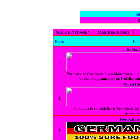
Si
D
SEITE EINTRAGEN
MEMBER LOGIN
Rang
Top
Radio-
1
Wir sind eine Gemeinschaft von Moderatoren, die 
für euch Programm machen. Natürlich mi
Spirit L
2
Spirit Live ist ein christliches Webradio & Li
spannende 
Football fi
3