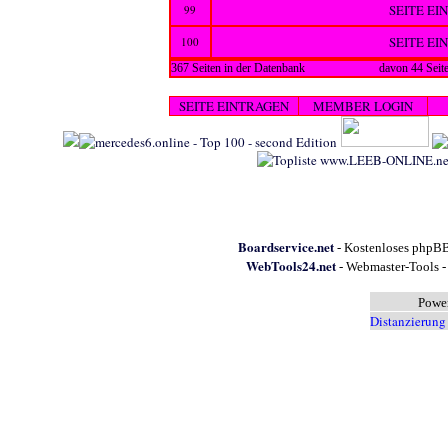
SEITE EI
99
SEITE EI
100
367 Seiten in der Datenbank
davon 44 Seite
SEITE EINTRAGEN
MEMBER LOGIN
Boardservice.net
- Kostenloses phpBB
WebTools24.net
- Webmaster-Tools -
Powe
Distanzierung 