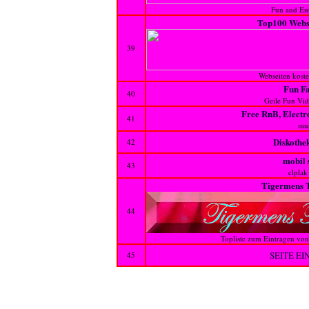
Fun and En
Top100 Webse
39
Webseiten koste
Fun F
40
Geile Fun Vid
Free RnB, Elect
41
mu
Diskothe
42
mobil 
43
clplak
Tigermens T
44
Topliste zum Eintragen vo
SEITE E
45