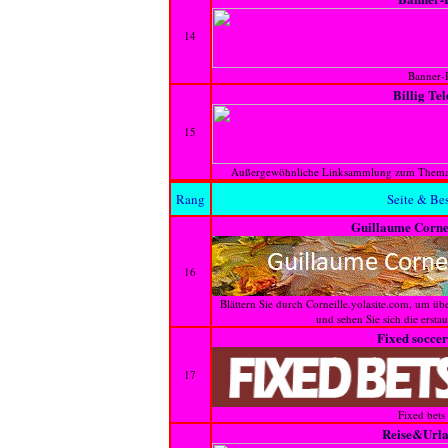
14
Banner-P
Billig Te
15
Außergewöhnliche Linksammlung zum Thema Te
Rang
Seite & Be
Guillaume Corne
16
Blättern Sie durch Corneille.yolasite.com, um ü
und sehen Sie sich die ersta
Fixed socce
17
Fixed bets
Reise&Url