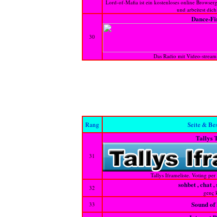
Lord-of-Mafia ist ein kostenloses online Browserg
und arbeitest dic
Dance-Fi
30
Das Radio mit Video-stream
Rang
Seite & Be
Tallys 
31
Tallys Iframeliste. Voting pe
sohbet , chat ,
32
genç k
Sound of
33