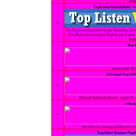
mögl
TopListenVerzeichnis: Ve
6
Das TopListenVerzeichnis ist eine Sammlung an T
Vote-Button der jeweiligen Topliste und je mehr 
Topli
Top 
7
mache deine Ho
Allround Top 100
8
Allround Toplist die Zweite - tragen Sie 
relax
9
Divertiti con i tatuaggi,graffiti,street a
TopAdler Banner-TopL