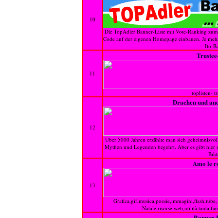
10
Die TopAdler Banner-Liste mit Vote-Ranking zu
Code auf der eigenen Homepage einbauen. Je mehr V
Ihr B
Trustee
11
toplisten- t
Drachen und an
12
Über 5000 Jahren erzählte man sich geheimnisvol
Mythen und Legenden begehrt. Aber es gibt hier n
Bilde
Amo le r
13
Grafica,gif,musica,poesie,immagini,flash,tube, o
Natale,risorse web,utilità,tanta fa
Banner-