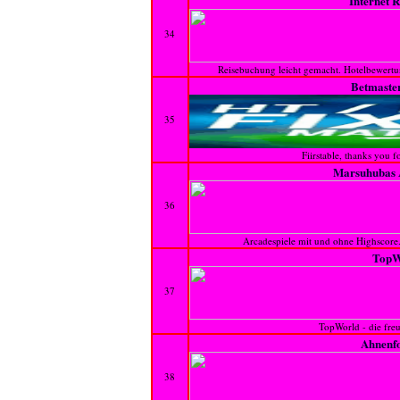
Internet 
34
Reisebuchung leicht gemacht. Hotelbewertun
Betmaste
35
Fiirstable, thanks you fo
Marsuhubas 
36
Arcadespiele mit und ohne Highscore
TopW
37
TopWorld - die freu
Ahnenf
38