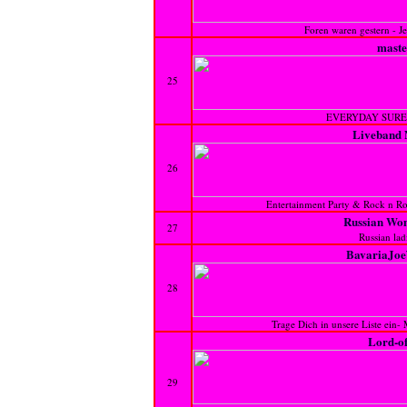
Foren waren gestern - J
maste
25
EVERYDAY SURE
Liveband 
26
Entertainment Party & Rock n Rol
Russian Wo
27
Russian ladi
BavariaJoe
28
Trage Dich in unsere Liste ein-
Lord-o
29