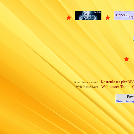
- Kostenloses phpBB3
Boardservice.net
- Webmaster-Tools - G
WebTools24.net
Pow
Distanzierun