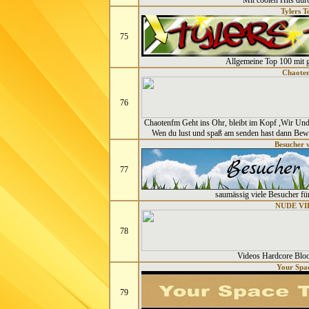
Mit coolen Hits du
Tylers T
75
Allgemeine Top 100 mit 
Chaote
76
Chaotenfm Geht ins Ohr, bleibt im Kopf ,Wir U
Wen du lust und spaß am senden hast dann Bew
Besucher 
77
saumässig viele Besucher f
NUDE VI
78
Videos Hardcore Blo
Your Spa
79