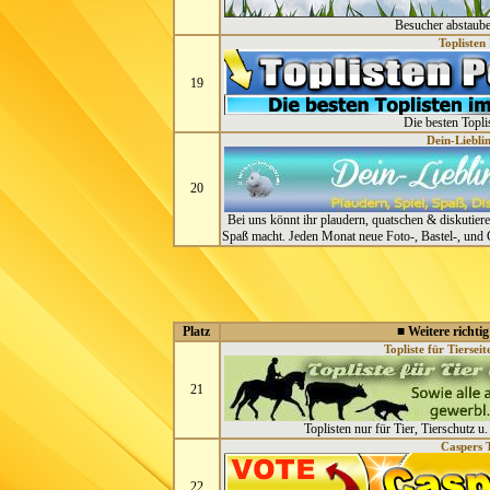
Besucher abstaube
Toplisten
19
Die besten Topli
Dein-Liebli
20
Bei uns könnt ihr plaudern, quatschen & diskutiere
Spaß macht. Jeden Monat neue Foto-, Bastel-, und 
Platz
■ Weitere richtig
Topliste für Tiersei
21
Toplisten nur für Tier, Tierschutz u
Caspers T
22