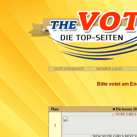
SEITE EINTRAGEN
MEMBER LOGIN
Bitte votet am En
Platz
■ Die besten 10
:: NUDE GIRLS 
1
:: NEW NUDE GIRLS BEST 