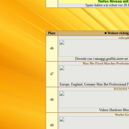
Spass haben wie schon vor 20 Ja
Platz
■ Weitere richtig
relaxpl
46
Divertiti con i tatuaggi,graffiti,street art
Max Bet Fixed Matches Professio
47
Europe, England, Gemany Max Bet Professional F
TOTOTO 
48
Videos Hardcore Blo
Werbe-Gra
49