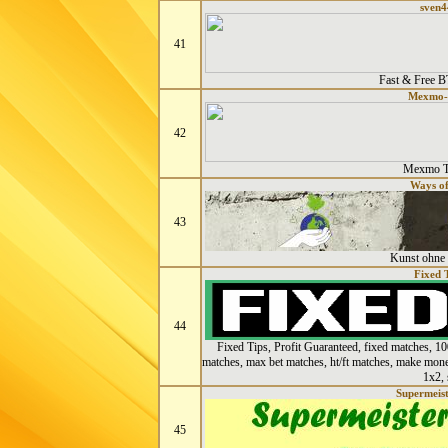
sven4
41
Fast & Free 
Mexmo-
42
Mexmo To
Ways of
43
Kunst ohne
Fixed 
44
Fixed Tips, Profit Guaranteed, fixed matches, 100
matches, max bet matches, ht/ft matches, make mon
1x2, 
Supermeist
45