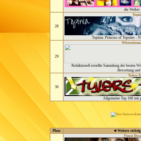
die Weiber 
Topin
28
Topinia: Princess of Topsites - 
Witzeseiten
29
Redaktionell erstellte Sammlung der besten Wi
Bewertung und 
Tylers T
30
Allgemeine Top 100 mit 
Platz
■ Weitere richtig
Finest Dre