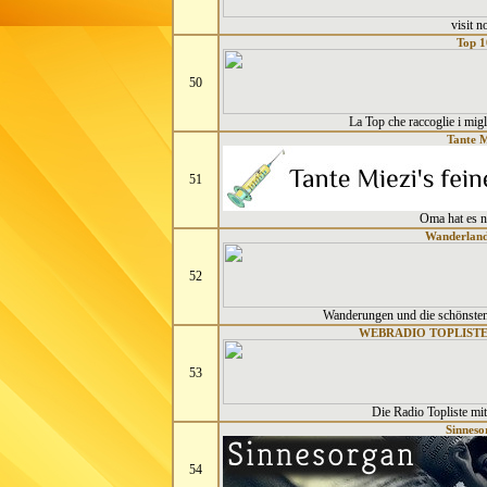
visit 
Top 1
50
La Top che raccoglie i miglio
Tante M
51
Oma hat es n
Wanderland
52
Wanderungen und die schönsten 
WEBRADIO TOPLISTE -
53
Die Radio Topliste mi
Sinneso
54