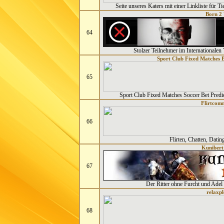
Seite unseres Katers mit einer Linkliste für T
Born 2 
64
Stolzer Teilnehmer im Internationalen 
Sport Club Fixed Matches B
65
Sport Club Fixed Matches Soccer Bet Predi
Flirtcom
66
Flirten, Chatten, Dati
Kunibert
67
Der Ritter ohne Furcht und Adel f
relaxpl
68