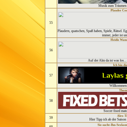
Musik zum Träumen 
Plauder Co
55
Plaudern, quatschen, Spaß haben, Spiele, Rätsel. E
immer, jeder ist 
Heidis Wand
56
Auf der Alm da ist was los... 
Ich bin di
57
Willkommen 
Thom
58
Soccer fixed mat
Alex-T
59
Hier Tipp ich ab der Saison
Sie-sucht-Ihn-Sexko
60