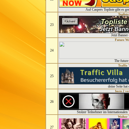
Auf Caspers Topliste gibt es ge
Toplist
23
Jetzt Banner 
Future Wo
24
The future
Traffic 
25
deine Seite hat
born 2 vo
26
Stolzer Teilnehmer im Internationalen 
Weiber 
27