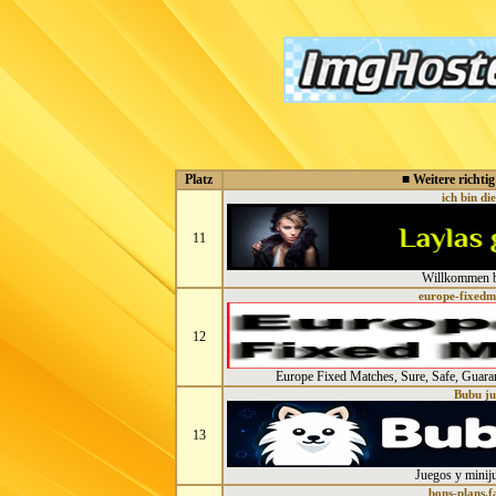
Platz
■ Weitere richtig
ich bin di
11
Willkommen be
europe-fixedm
12
Europe Fixed Matches, Sure, Safe, Guar
Bubu ju
13
Juegos y minij
bons-plans.f