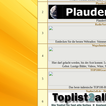
Plauder
2
Plauder
RadioVot
3
Entdecken Sie die besten Webradios: Stimmen 
Wegschmeis
4
Hier darf gelacht werden, bis der Arzt kommt. L
Gebot. Lustige Bilder, Videos, Witze,
TOP100Grati
5
Das beste italienische TOP100-Ra
Toplist2all.de - D
6