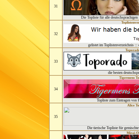
31
Die Topliste für alle deutschsprachigen 
Toplistenve
32
gelistet im Toplistenverzeichnis :::
Toporado
33
die besten deutschsp
Tigermens To
34
Topliste zum Eintragen von
Alice To
35
Die tierische Topliste für gemischt
Mirai-O