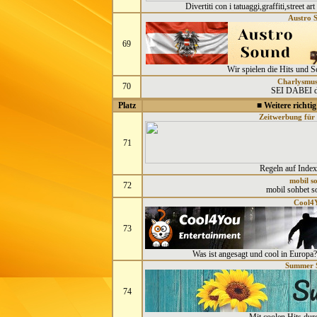
Divertiti con i tatuaggi,graffiti,street art
Austro 
69
Wir spielen die Hits und S
Charlysmus
70
SEI DABEI d
Platz
■ Weitere richtig
Zeitwerbung für
71
Regeln auf Index 
mobil s
72
mobil sohbet s
Cool4
73
Was ist angesagt und cool in Europa
Summer 
74