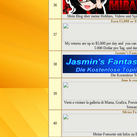
36
Mein Blog über meine Hobbies, Videos und Spie
Earn €5,000 or $
37
My returns are up to $5,000 per day and you can 
5.000 Dollar pro Tag, und da
Jasmin"s Fanta
38
Die Kostenlose To
Amo le ros
39
Vieni a visitare la galleria di Mama, Grafica, Poes
Sensaz
Silvias Fo
40
Meine Fotoseite mit Infos zu