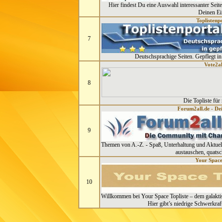
Hier findest Du eine Auswahl interessanter Seit
Deinen Ei
Toplistenp
7
Deutschsprachige Seiten. Gepflegt in
Vote2al
8
Die Topliste für
Forum2all.de - D
9
Themen von A.-Z. - Spaß, Unterhaltung und Aktuell
austauschen, quatsc
Your Space
10
Willkommen bei Your Space Topliste – dem galakti
Hier gibt’s niedrige Schwerkraft