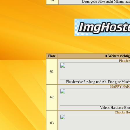
Dauergeile Silke sucht Männer aus
Platz
■ Weitere richtig
Plauder
61
Plauderecke für Jung und Alt. Eine gute Misch
HAPPY NAK
62
Videos Hardcore Blo
Chucks H
63