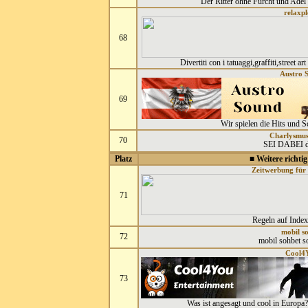
Der Ritter ohne Furcht und Adel f
relaxpl
68
Divertiti con i tatuaggi,graffiti,street art
Austro 
69
Wir spielen die Hits und S
Charlysmus
70
SEI DABEI d
Platz
■ Weitere richtig
Zeitwerbung für
71
Regeln auf Index 
mobil s
72
mobil sohbet s
Cool4
73
Was ist angesagt und cool in Europa