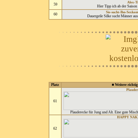
Alex-T
59
Hier Tipp ich ab der Saison
Sie-sucht-Ihn-Sexko
60
Dauergeile Silke sucht Männer aus
Platz
■ Weitere richtig
Plauder
61
Plauderecke für Jung und Alt. Eine gute Misch
HAPPY NAK
62