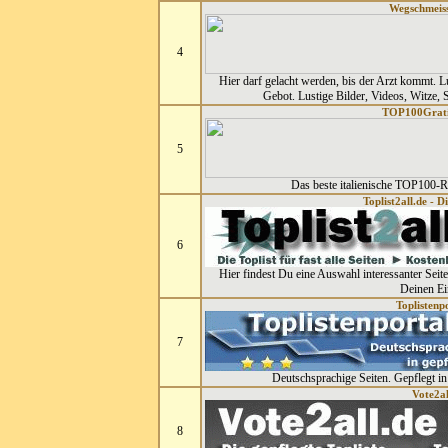
Wegschmeis
4
Hier darf gelacht werden, bis der Arzt kommt. L
Gebot. Lustige Bilder, Videos, Witze,
TOP100Grati
5
Das beste italienische TOP100-Ra
Toplist2all.de - D
6
Hier findest Du eine Auswahl interessanter Seit
Deinen Ei
Toplistenp
7
Deutschsprachige Seiten. Gepflegt in
Vote2al
8