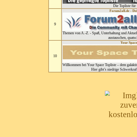
Die Topliste für
Forum2all.de - D
9
Themen von A.-Z. - Spaß, Unterhaltung und Aktuell
austauschen, quatsc
Your Space
10
Willkommen bei Your Space Topliste – dem galakti
Hier gibt’s niedrige Schwerkraft