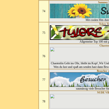
Summer 
74
Mit coolen Hits du
Tylers T
75
Allgemeine Top 100 mit 
Chaote
76
Chaotenfm Geht ins Ohr, bleibt im Kopf ,Wir U
Wen du lust und spaß am senden hast dann Bew
Besucher 
77
saumässig viele Besucher f
NUDE VI
78