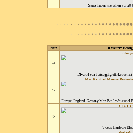
Spass haben wie schon vor 20 Ja
Platz
■ Weitere richtig
relaxpl
46
Divertiti con i tatuaggi,graffiti,street art
Max Bet Fixed Matches Professio
47
Europe, England, Gemany Max Bet Professional F
TOTOTO 
48
Videos Hardcore Blo
Werbe-Gra