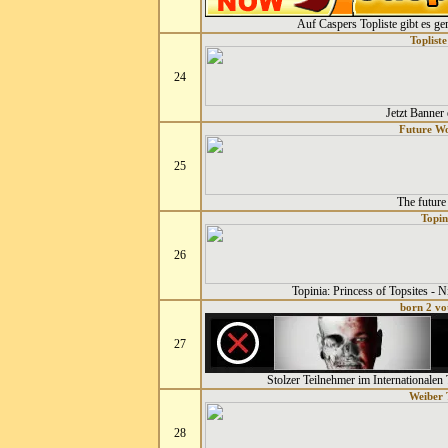
Auf Caspers Topliste gibt es ge
Toplist
24
Jetzt Banner 
Future Wo
25
The future
Topin
26
Topinia: Princess of Topsites - 
born 2 vo
27
Stolzer Teilnehmer im Internationalen 
Weiber 
28