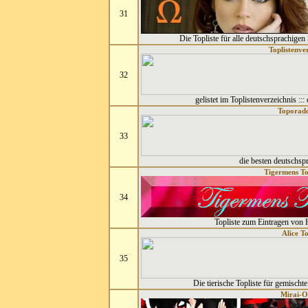
31
Die Topliste für alle deutschsprachigen 
Toplistenve
32
gelistet im Toplistenverzeichnis :::
Toporado
33
die besten deutschsp
Tigermens To
34
Topliste zum Eintragen von
Alice To
35
Die tierische Topliste für gemischt
Mirai-O