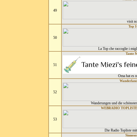
49
visit 
Top 1
50
La Top che raccoglie i miglio
Tante M
51
Oma hat es n
Wanderland
52
Wanderungen und die schönsten 
WEBRADIO TOPLISTE -
53
Die Radio Topliste mi
Sinneso