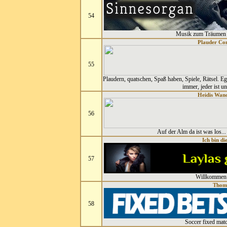
54
Musik zum Träumen 
Plauder Co
55
Plaudern, quatschen, Spaß haben, Spiele, Rätsel. E
immer, jeder ist 
Heidis Wand
56
Auf der Alm da ist was los... 
Ich bin di
57
Willkommen 
Thom
58
Soccer fixed mat