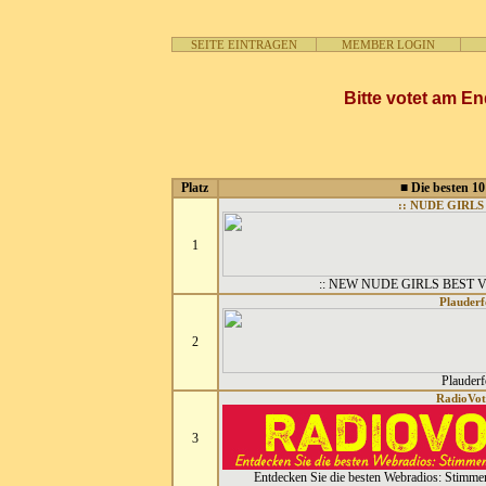
SEITE EINTRAGEN
MEMBER LOGIN
Bitte votet am En
Platz
■ Die besten 10
:: NUDE GIRLS 
1
:: NEW NUDE GIRLS BEST 
Plauder
2
Plauder
RadioVot
3
Entdecken Sie die besten Webradios: Stimmen 