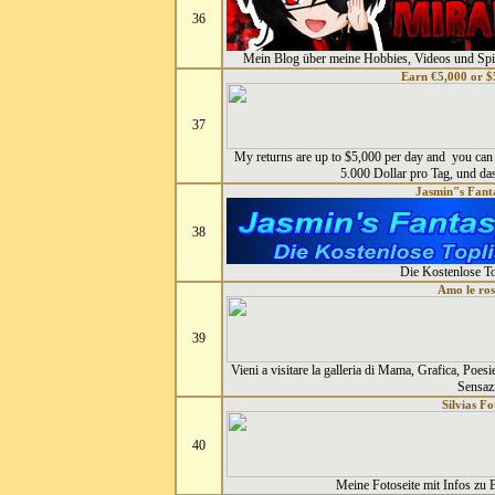
36
Mein Blog über meine Hobbies, Videos und Spie
Earn €5,000 or $
37
My returns are up to $5,000 per day and you can 
5.000 Dollar pro Tag, und da
Jasmin"s Fanta
38
Die Kostenlose To
Amo le ros
39
Vieni a visitare la galleria di Mama, Grafica, Poes
Sensaz
Silvias Fo
40
Meine Fotoseite mit Infos zu