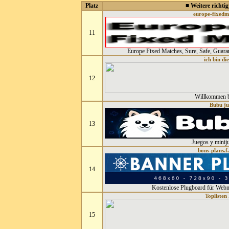
Platz
■ Weitere richtig
europe-fixedm
11
Europe Fixed Matches, Sure, Safe, Guar
ich bin di
12
Willkommen be
Bubu ju
13
Juegos y minij
bons-plans.f
14
Kostenlose Plugboard für Webm
Toplisten
15