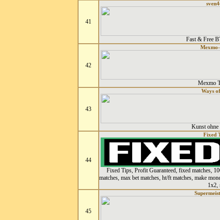
sven4
41
Fast & Free 
Mexmo-
42
Mexmo To
Ways of
43
Kunst ohne
Fixed 
44
Fixed Tips, Profit Guaranteed, fixed matches, 100
matches, max bet matches, ht/ft matches, make mon
1x2, 
Supermeist
45