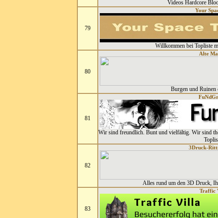
Videos Hardcore Blo
Your Spa
79
Willkommen bei Topliste m
Alte Ma
80
Burgen und Ruinen 
FuNdG
81
Wir sind freundlich. Bunt und vielfältig. Wir sind 
Toplis
3Druck-Ritt
82
Alles rund um den 3D Druck, Ih
Traffic 
83