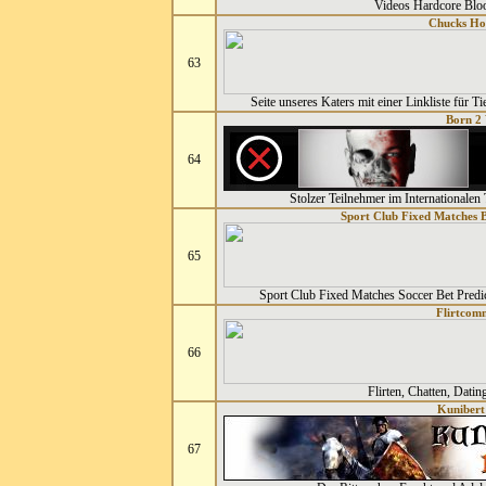
Videos Hardcore Blo
Chucks H
63
Seite unseres Katers mit einer Linkliste für T
Born 2 
64
Stolzer Teilnehmer im Internationalen 
Sport Club Fixed Matches B
65
Sport Club Fixed Matches Soccer Bet Predi
Flirtcom
66
Flirten, Chatten, Dati
Kunibert
67