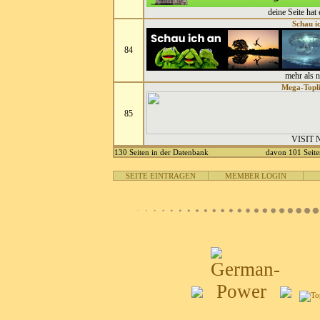
deine Seite hat
Schau i
84
mehr als 
Mega-Topli
85
VISIT
130 Seiten in der Datenbank
davon 101 Seite
SEITE EINTRAGEN
MEMBER LOGIN