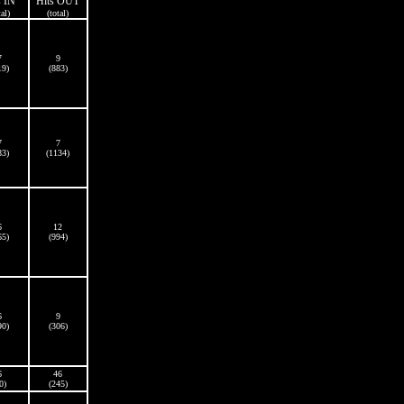
s IN
Hits OUT
tal)
(total)
7
9
19)
(883)
7
7
83)
(1134)
6
12
65)
(994)
6
9
90)
(306)
6
46
0)
(245)