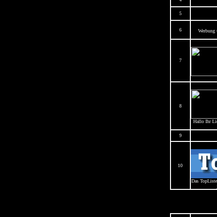
5
6
Werbung u
7
8
Hallo Ihr L
9
10
Das TopListe