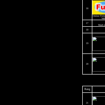
16
Online Flirt
Web
17
Mach m
18
19
20
Rang
21