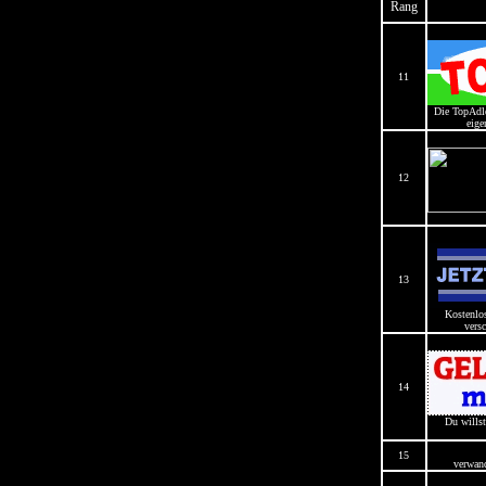
Rang
11
Die TopAdl
eige
12
13
Kostenlos
vers
14
Du willst
15
verwand