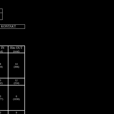
KONTAKT
s IN
Hits OUT
tal)
(total)
8
14
84)
(306)
0
12
42)
(254)
0
6
77)
(1030)
0
9