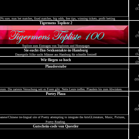
(1
0% sure, max bet matches, fixed matches, big odds, free tips, winning tickets, profit betting
Tigermens Topliste 2
(7
Topliste zum Eintragen von Toplisten und Homepages
Sie-sucht-Ihn-Sexkontakte-in-Hamburg
(1
Dauergeile Silke sucht Männer aus Hamburg für schnelle Sextreff
Wir fliegen so hoch
(2
Plauderstube
(55
orum. Die zarteste Versuchung seit es Foren gibt. Nette Leute treffen. Plaudern bis zum Abwinken.
Poetry Plaza
(52
anese/Chinese tre-lingual site of Poetry attempting to integrate the ArtsGLiterature, Music, Pictures,
Poetry Reading.
Gutschein-code von Questler