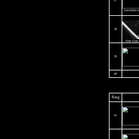
37
Gutschein-
38
Statt Grau
39
40
Rang
41