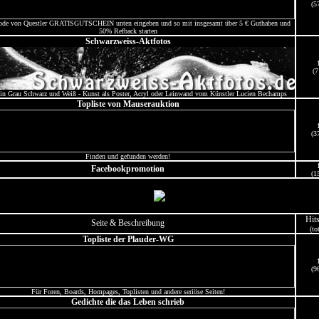
(5
code von Questler GRATISGUTSCHEIN unten eingeben und so mit insgesamt über 5 € Guthaben und
50% Refback starten
Schwarzweiss-Aktfotos
(7
 in Grau Schwarz und Weiß - Kunst als Poster, Acryl oder Leinwand vom Künstler Lucien Bechamps
Topliste von Mauserauktion
(3
Finden und gefunden werden!
Facebookpromotion
(1
Hit
Seite & Beschreibung
(to
Topliste der Plauder-WG
(9
Für Foren, Boards, Hompages, Toplisten und andere seriöse Seiten!
Gedichte die das Leben schrieb