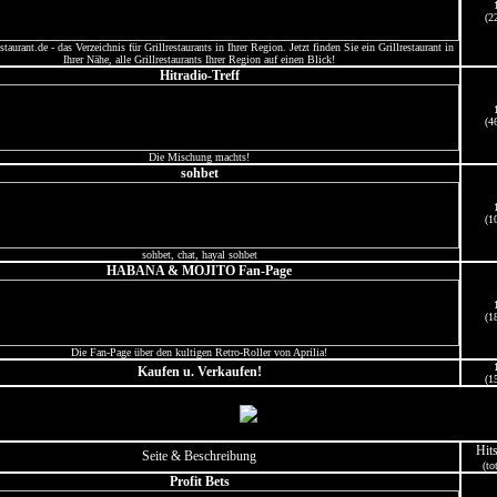
(2
staurant.de - das Verzeichnis für Grillrestaurants in Ihrer Region. Jetzt finden Sie ein Grillrestaurant in
Ihrer Nähe, alle Grillrestaurants Ihrer Region auf einen Blick!
Hitradio-Treff
(4
Die Mischung machts!
sohbet
(1
sohbet, chat, hayal sohbet
HABANA & MOJITO Fan-Page
(1
Die Fan-Page über den kultigen Retro-Roller von Aprilia!
Kaufen u. Verkaufen!
(1
Hit
Seite & Beschreibung
(to
Profit Bets