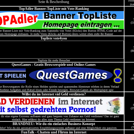
Hit
Seite & Beschreibung
(to
TopAdler Banner-TopListe mit Vote-Ranking
(5
er Banner-Liste mit Vote-Ranking zum Sammeln von Votes (Klicks) den Button HTML-Code auf der
nen Homepage einbauen. Je mehr Votes (Klicks auf Button) desto weiter oben steht Ihr Banner
Topliste vote4you
(8
Topliste für mehr Besucher
QuestGames - Gratis Browserspiele und Online-Games
(4
e Browsergames die Rolle eines Helden spielen und spannenden Abenteuer erleben in deren Verlauf
chiedene Aufgaben und Rätsel lösen oder Feinde besiegen. Browser-Games als Multiplayer spie
Willst du im Internet viel Geld verdienen?
(2
 dir eine eigene Existenz aufbauen und ganz bequem von Zuhause aus Geld verdienen? Das ist ganz
einfach. Hier erfährst du alles zum Thema Geld verdienen im Internet.
BRANDNEU: Wie du ein einfaches Business Konzept
(7
elst! Wie du ein automatisiertes Empfehlungssystem aufbaust und eine Möglichkeit ein passives
FunTalk - Chatten und Flirten im Internet