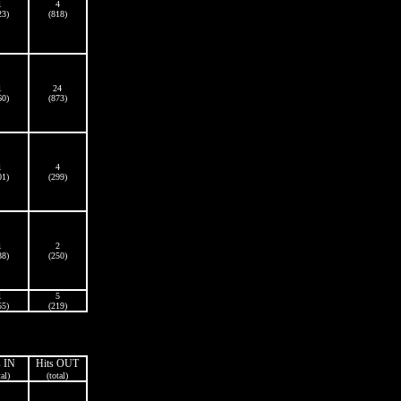
1
4
23)
(818)
1
24
60)
(873)
1
4
01)
(299)
1
2
88)
(250)
1
5
55)
(219)
s IN
Hits OUT
tal)
(total)