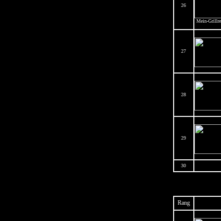
26
Mein-Grillre
27
28
29
30
Rang