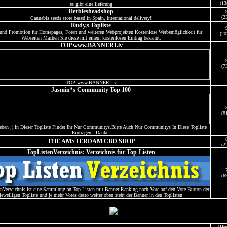
(13
es gibt eine lieferung
Herbiesheadshop
(2
Cannabis seeds store based in Spain, international delivery!
Rudy,s Topliste
nd Promotion für Homepages, Foren und weiteren Webprojekten Kostenlose Werbemöglichkeit für
(20
Webseiten Machen Sie diese mit einem kostenlosen Eintrag bekannt.
TOP www.BANNERI.lv
(7
TOP www.BANNERI.lv
Jasmin*s Community Top 100
(8
ieben ;).In Dieser Topliste Findet Ihr Nur Communitys.Bitte Auch Nur Communitys In Diese Topliste
Eintragen...Danke.
THE AMSTERDAM CBD SHOP
(2
TopListenVerzeichnis: Verzeichnis für Top-Listen
(6
nVerzeichnis ist eine Sammlung an Top-Listen mit Banner-Ranking nach Vote auf den Vote-Button der
jeweiligen Topliste und je mehr Votes desto weiter oben steht der Banner in den Toplisten