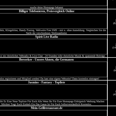
mache deine Homepage bekannt
Billiger Telefonieren, Preisvergleich Online
(8
ehör, Klingeltöne, Handy-Tuning, Weltweite Free SMS - mit u. ohne Anmeldung. Vergleichen Sie die
Tarife der verschiedenen Telefonanbieter.
Spirit Live Radio
(14
ist ein christliches Webradio & Live Chat - 24 Stunden tolle christliche Musik & spannende Beiträge.
Berserker - Unsere Ahnen, die Germanen
(6
nlos registrieren und Mitglied werden! Du hast eine eigene Webseite? Dann kostenlos eintragen!
Jasmins - Fantasy - Topliste
(4
ibt Es Eine Neue Topliste Für Euch Alle.Wenn Ihr Für Eure Homepage Erfolgreich Werbung Machen
Möchtet Tragt Euch Einfach Ein.Das Ganze Ist Für Euch Selbstverständlich Kostenlos.
Mein-Grillrestaurant.de