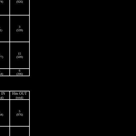
74)
(926)
1
3
1)
(539)
1
15
77)
(509)
1
6
54)
(206)
s IN
Hits OUT
tal)
(total)
1
5
64)
(976)