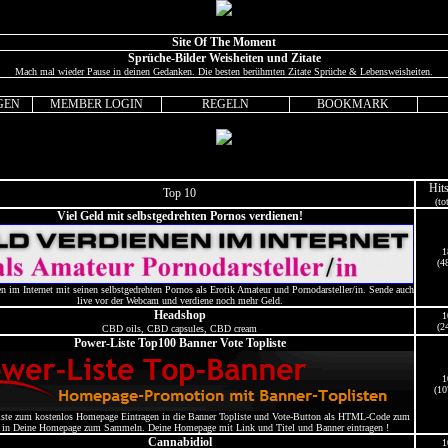
Site Of The Moment
Sprüche-Bilder Weisheiten und Zitate
Mach mal wieder Pause in deinen Gedanken. Die besten berühmten Zitate Sprüche & Lebensweisheiten.
GEN
MEMBER LOGIN
REGELN
BOOKMARK
Hit
Top 10
(to
Viel Geld mit selbstgedrehten Pornos verdienen!
1
(4
n im Internet mit seinen selbstgedrehten Pornos als Erotik Amateur und Pornodarsteller/in. Sende auch
live vor der Webcam und verdiene noch mehr Geld.
Headshop
1
(2
CBD oils, CBD capsules, CBD cream
Power-Liste Top100 Banner Vote Topliste
1
(10
iste zum kostenlos Homepage Eintragen in die Banner Topliste und Vote-Button als HTML-Code zum
 in Deine Homepage zum Sammeln. Deine Homepage mit Link und Titel und Banner eintragen !
Cannabidiol
1