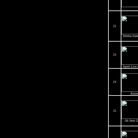
22
Telefon-Zub
23
Spirit Live 
24
Koste
25
Ab Jetzt G