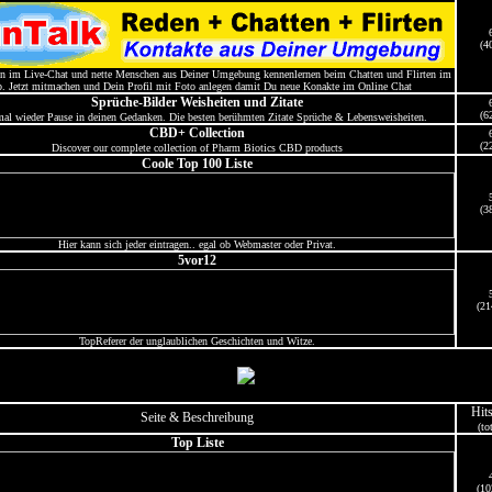
(4
en im Live-Chat und nette Menschen aus Deiner Umgebung kennenlernen beim Chatten und Flirten im
. Jetzt mitmachen und Dein Profil mit Foto anlegen damit Du neue Konakte im Online Chat
Sprüche-Bilder Weisheiten und Zitate
(6
al wieder Pause in deinen Gedanken. Die besten berühmten Zitate Sprüche & Lebensweisheiten.
CBD+ Collection
(2
Discover our complete collection of Pharm Biotics CBD products
Coole Top 100 Liste
(3
Hier kann sich jeder eintragen.. egal ob Webmaster oder Privat.
5vor12
(21
TopReferer der unglaublichen Geschichten und Witze.
Hit
Seite & Beschreibung
(to
Top Liste
(10