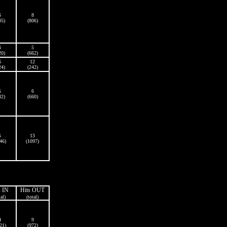
6
8
05)
(806)
6
5
20)
(662)
6
12
24)
(242)
5
6
82)
(660)
5
13
46)
(1097)
s IN
Hits OUT
tal)
(total)
4
9
21)
(972)