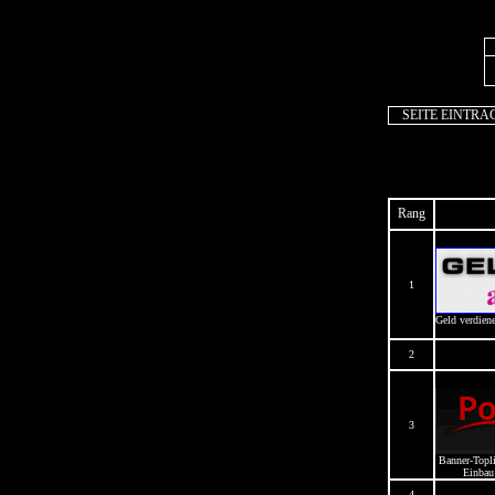
SEITE EINTRA
Rang
1
Geld verdiene
2
3
Banner-Topl
Einbau
4