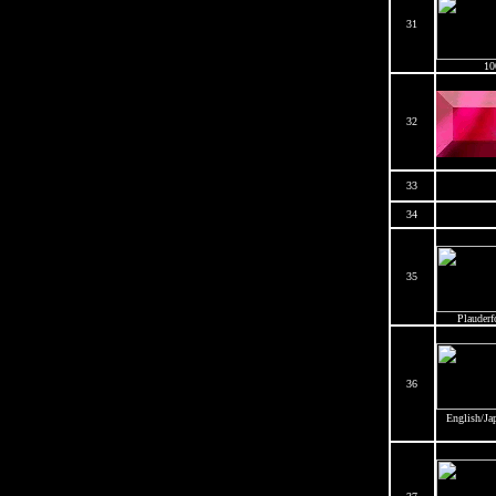
31
10
32
33
34
35
Plauderf
36
English/Jap