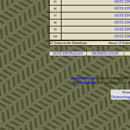
SEITE E
95
SEITE E
96
SEITE E
97
SEITE E
98
SEITE E
99
SEITE E
100
42 Seiten in der Datenbank
davon 15 Seiten
SEITE EINTRAGEN
MEMBER LOGIN
- Kostenloses phpBB3
Boardservice.net
- Webmaster-Tools - 
WebTools24.net
Powe
Distanzierung