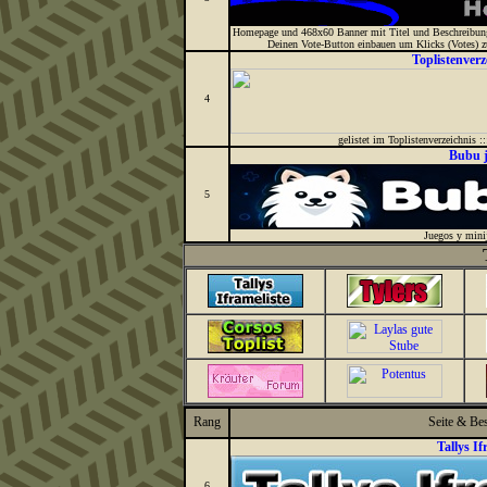
Homepage und 468x60 Banner mit Titel und Beschreibung 
Deinen Vote-Button einbauen um Klicks (Votes) 
Toplistenverze
4
gelistet im Toplistenverzeichnis ::
Bubu 
5
Juegos y mini
Rang
Seite & Be
Tallys If
6