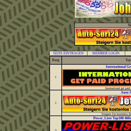
S
SEITE EINTRAGEN
MEMBER LOGIN
Rang
Top
International G
1
International get paid
Auto-
2
Steigern Sie kostenlos Ihr
Power_Liste Top100 468x
3