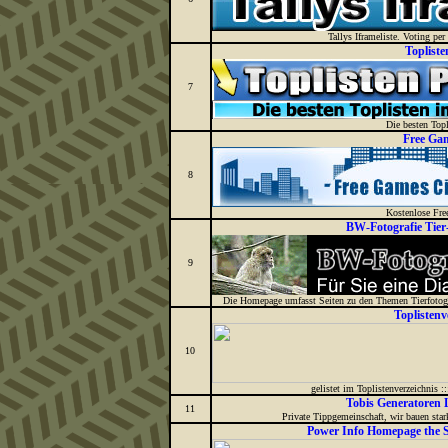
Tallys Iframeliste. Voting pe
Topliste
7
Die besten Topl
Free Ga
8
Kostenlose Fre
BW-Fotografie Tier
9
Die Homepage umfasst Seiten zu den Themen Tierfotogra
Toplistenv
10
gelistet im Toplistenverzeichnis ::
Tobis Generatoren 
11
Private Tippgemeinschaft, wir bauen star
Power Info Homepage the 