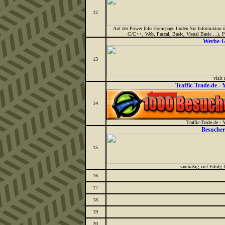
12
Auf der Power Info Homepage finden Sie Information ü
C/C++, Web, Pascal, Basic, Visual Basic ...), 
Werbe-G
13
visit
Traffic-Trade.de - 
14
Traffic-Trade.de - 
Besucher
15
saumäßig viel Erfolg f
16
17
18
19
20