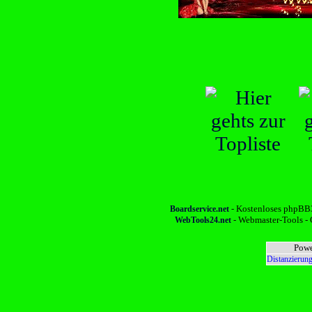
- Kostenloses phpBB3
Boardservice.net
- Webmaster-Tools - 
WebTools24.net
Powe
Distanzierung