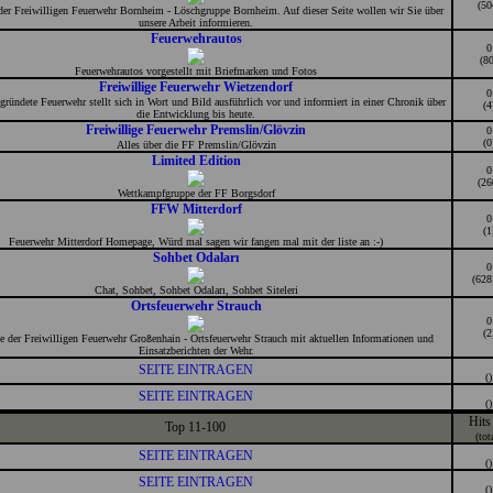
(50
er Freiwilligen Feuerwehr Bornheim - Löschgruppe Bornheim. Auf dieser Seite wollen wir Sie über
unsere Arbeit informieren.
Feuerwehrautos
0
(80
Feuerwehrautos vorgestellt mit Briefmarken und Fotos
Freiwillige Feuerwehr Wietzendorf
0
gründete Feuerwehr stellt sich in Wort und Bild ausführlich vor und informiert in einer Chronik über
(4
die Entwicklung bis heute.
Freiwillige Feuerwehr Premslin/Glövzin
0
(0
Alles über die FF Premslin/Glövzin
Limited Edition
0
(26
Wettkampfgruppe der FF Borgsdorf
FFW Mitterdorf
0
(1
Feuerwehr Mitterdorf Homepage, Würd mal sagen wir fangen mal mit der liste an :-)
Sohbet Odaları
0
(628
Chat, Sohbet, Sohbet Odaları, Sohbet Siteleri
Ortsfeuerwehr Strauch
0
(2
 der Freiwilligen Feuerwehr Großenhain - Ortsfeuerwehr Strauch mit aktuellen Informationen und
Einsatzberichten der Wehr.
SEITE EINTRAGEN
()
SEITE EINTRAGEN
()
Hits
Top 11-100
(tot
SEITE EINTRAGEN
()
SEITE EINTRAGEN
()