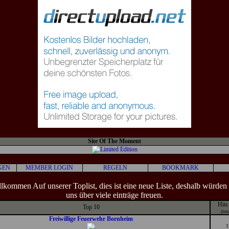
Site Of The Moment
GEN
MEMBER LOGIN
REGELN
BOOKMARK
lkommen Auf unserer Toplist, dies ist eine neue Liste, deshalb würden
uns über viele einträge freuen.
Hits
Top 10
(tot
Freiwillige Feuerwehr Bornheim
1