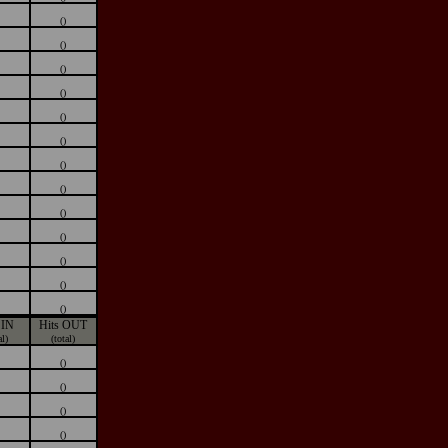
()
()
()
()
()
()
()
()
()
()
()
()
()
 IN
Hits OUT
al)
(total)
()
()
()
()