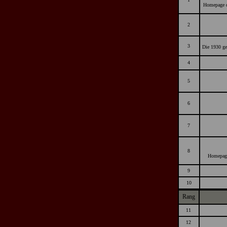
Homepage d
2
3
Die 1930 ge
4
5
6
7
8
Homepage
9
10
Rang
11
12