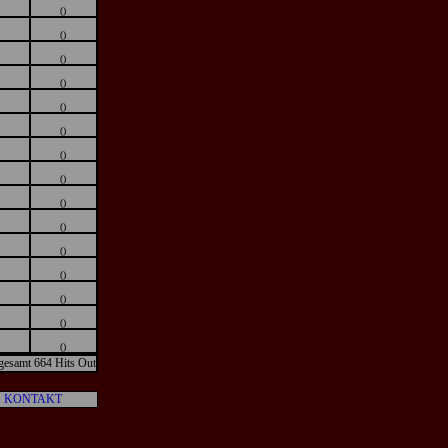
()
()
()
()
()
()
()
()
()
()
()
()
()
()
()
gesamt 664 Hits Out
KONTAKT