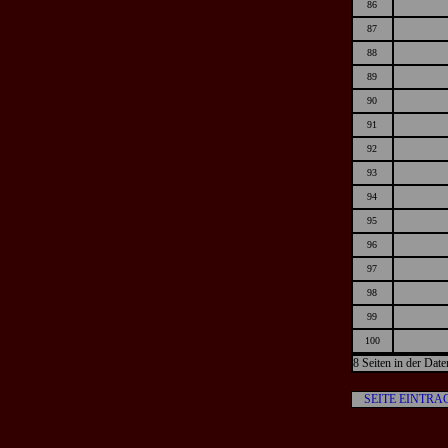
86
87
88
89
90
91
92
93
94
95
96
97
98
99
100
8 Seiten in der Dat
SEITE EINTRA