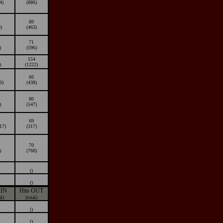
4)
(886)
89
)
(463)
71
)
(596)
154
)
(1222)
66
0)
(438)
80
)
(547)
69
17)
(317)
70
)
(768)
()
()
 IN
Hits OUT
al)
(total)
()
()