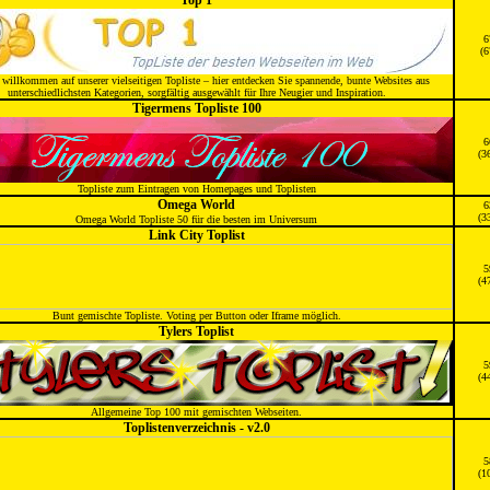
Top 1
6
(6
 willkommen auf unserer vielseitigen Topliste – hier entdecken Sie spannende, bunte Websites aus
unterschiedlichsten Kategorien, sorgfältig ausgewählt für Ihre Neugier und Inspiration.
Tigermens Topliste 100
6
(3
Topliste zum Eintragen von Homepages und Toplisten
Omega World
6
(3
Omega World Topliste 50 für die besten im Universum
Link City Toplist
5
(4
Bunt gemischte Topliste. Voting per Button oder Iframe möglich.
Tylers Toplist
5
(4
Allgemeine Top 100 mit gemischten Webseiten.
Toplistenverzeichnis - v2.0
5
(1