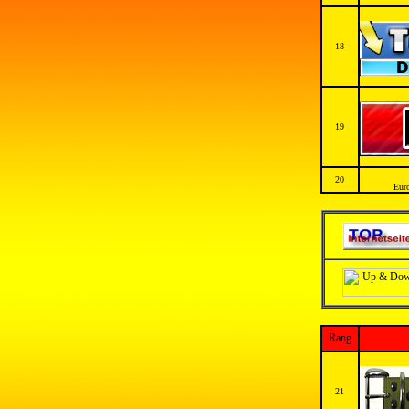
18
19
20
Eur
Rang
21