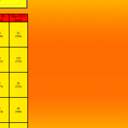
s IN
Hits OUT
tal)
(total)
4
55
40)
(394)
3
133
61)
(576)
2
56
74)
(555)
2
46
18)
(408)