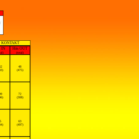
KONTAKT
s IN
Hits OUT
tal)
(total)
62
48
83)
(475)
09
72
46)
(308)
5
63
84)
(497)