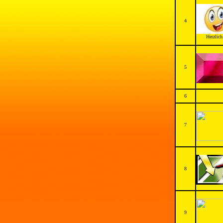
4
Herzlich
5
6
7
8
9