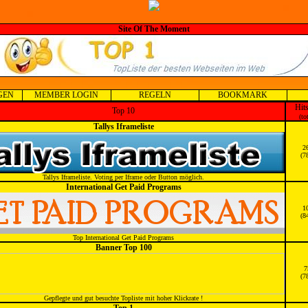
Site Of The Moment
GEN
MEMBER LOGIN
REGELN
BOOKMARK
Hit
Top 10
(to
Tallys Iframeliste
2
(7
Tallys Iframeliste. Voting per Iframe oder Button möglich.
International Get Paid Programs
1
(8
Top International Get Paid Programs
Banner Top 100
7
(7
Gepflegte und gut besuchte Topliste mit hoher Klickrate !