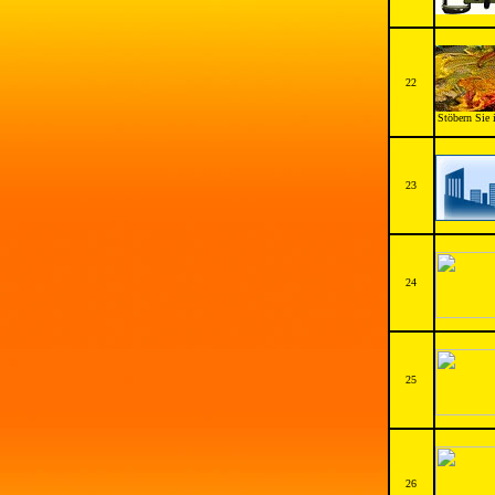
22
Stöbern Sie 
23
24
25
26