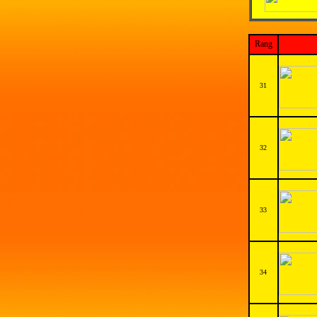
Rang
31
32
33
34