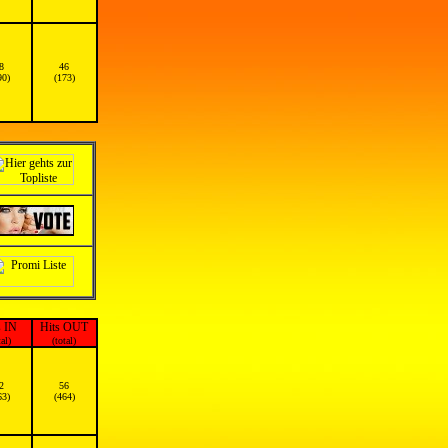
8
46
90)
(173)
s IN
Hits OUT
tal)
(total)
2
56
63)
(464)