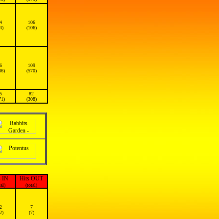
4
106
4)
(106)
6
109
86)
(570)
5
82
71)
(308)
s IN
Hits OUT
tal)
(total)
2
7
2)
(7)