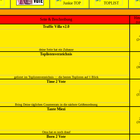
Hit
Seite & Beschreibung
(to
Traffic Villa v2.0
(2
deine Seite hat ein Zuhause
Toplistenverzeichnis
(3
gelistet im Toplistenverzeichnis ::: die besten Toplisten auf 1 Blick
Time 2 Vote
(3
Bring Deine täglichen Counterstats in die nächste Größenordnung
Tante Miezi
(3
Oma hat es noch drauf
Born 2 Vote