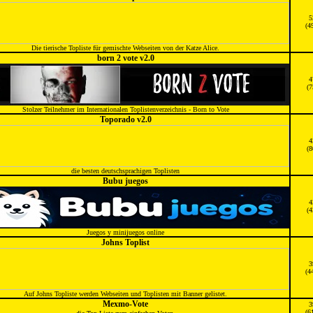
5
(4
Die tierische Topliste für gemischte Webseiten von der Katze Alice.
born 2 vote v2.0
4
(7
Stolzer Teilnehmer im Internationalen Toplistenverzeichnis - Born to Vote
Toporado v2.0
4
(8
die besten deutschsprachigen Toplisten
Bubu juegos
4
(4
Juegos y minijuegos online
Johns Toplist
3
(4
Auf Johns Topliste werden Webseiten und Toplisten mit Banner gelistet.
Mexmo-Vote
3
(6