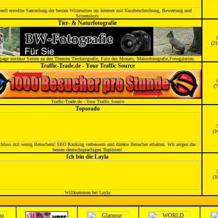
nell erstellte Sammlung der besten Witzeseiten im Internet mit Kurzbeschreibung, Bewertung und
Screenshots
Tier- & Naturfotografie
(21
age umfasst Seiten zu den Themen Tierfotografie, Foto des Monats, Makrofotografie,Fotogalerien.
Traffic-Trade.de - Your Traffic Source
(7
Traffic-Trade.de - Your Traffic Source
Toporado
(3
Schluss mit wenig Besuchern! SEO Ranking verbessern und direkte Besucher erhalten. Wir zeigen die
besten deutschsprachigen Toplisten!
Ich bin die Layla
(3
Willkommen bei Layla