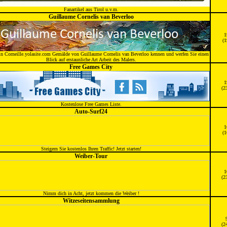
Fanartikel aus Tirol u.v.m.
Guillaume Cornelis van Beverloo
1
(1
in Corneille.yolasite.com Gemälde von Guillaume Cornelis van Beverloo kennen und werfen Sie einen
Blick auf erstaunliche Art Arbeit des Malers.
Free Games City
1
(2
Kostenlose Free Games Liste.
Auto-Surf24
1
(1
Steigern Sie kostenlos Ihren Traffic! Jetzt starten!
Weiber-Tour
1
(2
Nimm dich in Acht, jetzt kommen die Weiber !
Witzeseitensammlung
(2