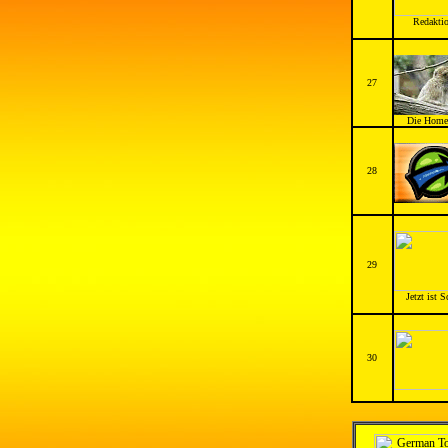
Redaktio
27
Die Homep
28
29
Jetzt ist 
30