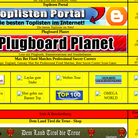
die Top Liste zum einfachen Voten.
Toplisten Portal
3
(3
Die besten Toplisten im Netz!
Plugboard Planet
2
(2
Liste mit Plugbords, Bannerrotationen und Stundenbanner.
Max Bet Fixed Matches Professional Soccer Correct
2
(6
ope, England, Gemany Max Bet Professional Fixed Matches, Best Soccer Correct Score Game
Hit
Seite & Beschreibung
(to
Dem Land Tirol die Treue - Shop
2
(2