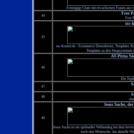
Freizügige Chats mit erwachsenen Frauen aus vi
Free P
44
Free 
xtc-
45
xtc-Kontor.de - Ecommerce Dienstleister, Templates 
Templates zu den Shopsystemen
AT-Pirna Sä
46
Die Topl
S
47
S
48
cha
Jesus Suche, de
49
Jesus Suche ist ein spititueller Webkatalog bei dem bev
noch eine Metasuche, das aktuelle We