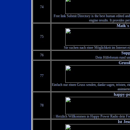
74
Free link Submit Directory is the best human edited and
engine results. It provides pe
Maik´s
75
Sie suchen nach einer Möglichkeit im Internet e
Supp
76
Dein Hilfeforum rund u
Gruss
77
Einfach nur einen Gruss senden, danke sagen, trösten, ei
animiert
happy-po
78
:: Herzlich Willkommen in Happy Power Radio dein Fre
Ist Jes