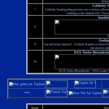
horny 
Celebrity 
7
Celebrity Smoking blog presents you a various collecti
smoking or has smoked ever. Visit us
Annilei
8
T
Gerlin
9
Gut und lecker Speisen? - Gerlinds Kantine zu fairen Pr
mit unseren zahl
DAX-Turbo-Börsenbrief
10
DAX-Turbo-Börsenbriefe + DAX-Gratis-Ne
***
Rank
Des