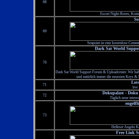
68
Escort Night-Roses, Kont
Se
69
Seapoint ist eine kostenlose Comm
Dark Sat World Suppo
70
Dark Sat World Support Forum & Uploadcenter. Wir ha
und natürlich immer die neuesten Keys & S
Lots
71
live
Dokupalast - Doku
72
Täglich neue intere
engelfl
73
Helleser Angelo K
Free Link S