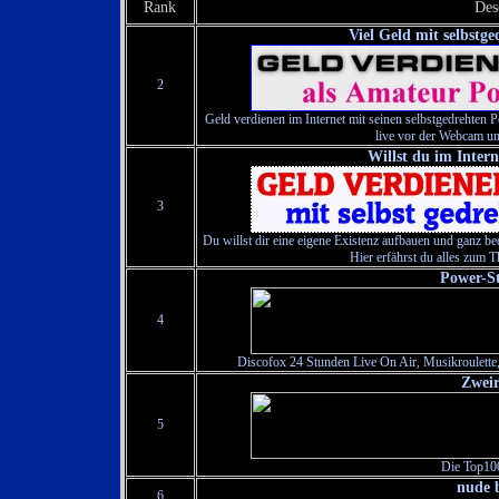
Rank
Des
Viel Geld mit selbstg
2
Geld verdienen im Internet mit seinen selbstgedrehten 
live vor der Webcam u
Willst du im Intern
3
Du willst dir eine eigene Existenz aufbauen und ganz b
Hier erfährst du alles zum 
Power-S
4
Discofox 24 Stunden Live On Air, Musikroulette,
Zwei
5
Die Top10
nude b
6