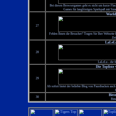
Bei diesen Browsergames geht es nicht um kurze Flas
Games für langfristigen Spielspaß mit Simu
World
27
Fehlen Ihnen die Besucher? Tragen Sie Ihre Webseite 
Zei
LaLeLu
28
LaLeLu - die f
Die Topliste
29
Ab sofort bietet der beliebte Blog von Paustbacken auch
Bitt
30
Bitt