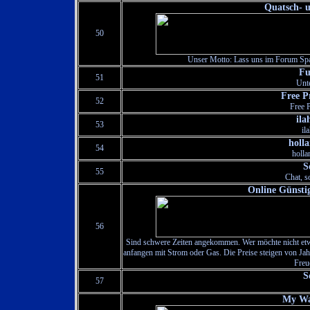
Quatsch- 
50
Unser Motto: Lass uns im Forum Spas
Fu
51
Unt
Free P
52
Free 
ila
53
il
holl
54
holla
S
55
Chat, s
Online Günsti
56
Sind schwere Zeiten angekommen. Wer möchte nicht et
anfangen mit Strom oder Gas. Die Preise steigen von Jahr
Freu
S
57
My Wa