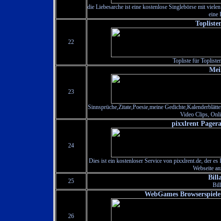
die Liebesarche ist eine kostenlose Singlebörse mit viele
eine
Topliste
22
Topliste für Toplisten
Mei
23
Sinnsprüche,Zitate,Poesie,meine Gedichte,Kalenderblätter
Video Clips, Onli
pixxlrent Pager
24
Dies ist ein kostenloser Service von pixxlrent.de, der es
Webseite an
Bill
25
Bil
WebGames Browserspiele
26