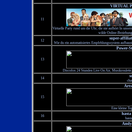
VIRTUAL 
11
Virtuelle Party rund um die Uhr, die nie aufhört In uns
wilde Online-Beziehung
super-affilia
12
Wie du ein automatisiertes Empfehlungssystem aufbaus
Power-S
13
Discofox 24 Stunden Live On Air, Musikroulette,
s
14
cha
Arts
15
Eine kleine Top
hasta
16
hasta
Andys