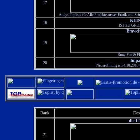
17
Andys Topliste für Alle Projekte ausser Erotik und Sei
KEIN
18
IST ZU GRO
Bmwclu
19
Bmw Fan & Fli
Impa
20
Neueröffnung am 4.10.2010 
Rank
Des
die L
21