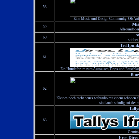
58
Eine Music und Design Community. Ob Anfän
Mis
59
Allroundboa
s
60
sohbet,
Treffpun
61
Ein Hundeforum zum Austausch,Tipps und Ratschläg
Blue
62
Kleines noch recht neues webradio.mit einem schönen cha
sind auch ständig auf der 
Tally
63
Gemitsc
Free Direc