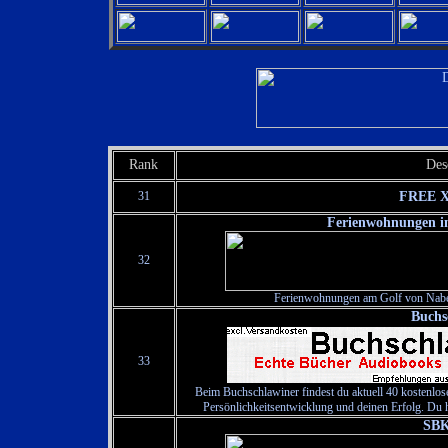
Rank
Des
31
FREE 
Ferienwohnungen in
32
Ferienwohnungen am Golf von Nabeu
Buchs
33
Beim Buchschlawiner findest du aktuell 40 kostenlos
Persönlichkeitsentwicklung und deinen Erfolg. Du 
SBK