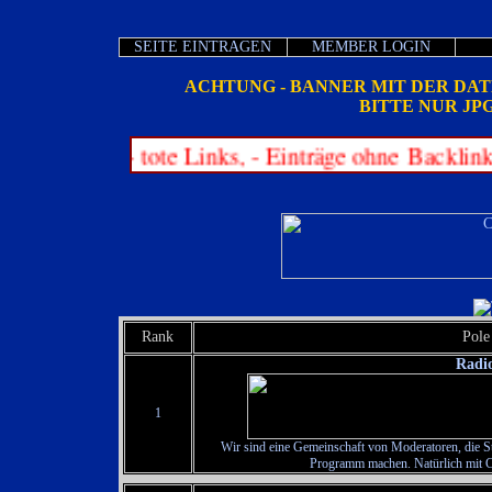
SEITE EINTRAGEN
MEMBER LOGIN
ACHTUNG - BANNER MIT DER DA
BITTE NUR JP
fernt: - tote Links, - Einträge ohne Backlink, - b
Rank
Pole
Radi
1
Wir sind eine Gemeinschaft von Moderatoren, die S
Programm machen. Natürlich mit 