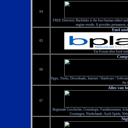
64
FREE Directory Backlinks is the best human edited and 
engine results. It provides permanent, r
Em4 und
65
Ein Forum über Em4 und 
Compu
66
Tipps, Tricks, Downloads, Internet / Hardware / Software
für 
Alles van 
67
Regionale Geschichte, Genealogie, Familiennamen, Erh
Groningen, Niederlande. Auch Spiele, Web
Nig