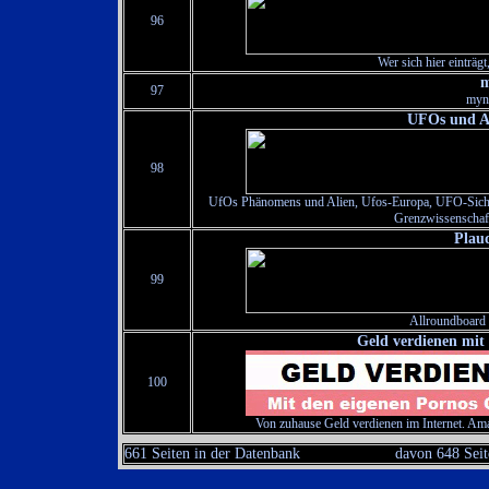
96
Wer sich hier einträg
m
97
myne
UFOs und A
98
UfOs Phänomens und Alien, Ufos-Europa, UFO-Sicht
Grenzwissenschaft
Plau
99
Allroundboard 
Geld verdienen mit 
100
Von zuhause Geld verdienen im Internet. Am
661 Seiten in der Datenbank
davon 648 Seit