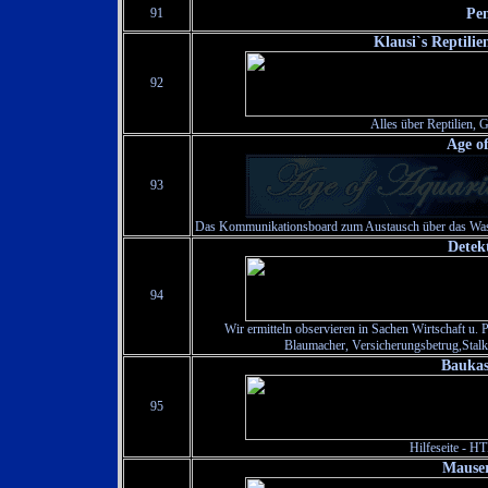
91
Pen
Klausi`s Reptili
92
Alles über Reptilien, 
Age o
93
Das Kommunikationsboard zum Austausch über das Wass
Detek
94
Wir ermitteln observieren in Sachen Wirtschaft u. 
Blaumacher, Versicherungsbetrug,Stalk
Baukas
95
Hilfeseite - H
Mauser