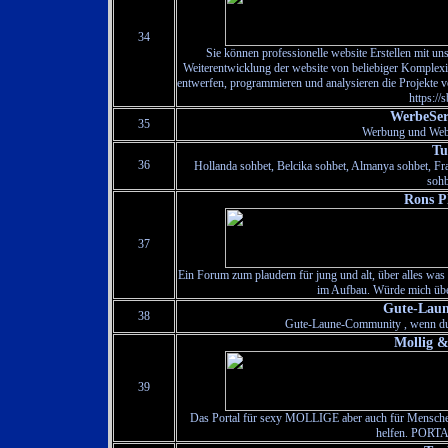
34
Sie können professionelle website Erstellen mit un
Weiterentwicklung der website von beliebiger Komplexit
entwerfen, programmieren und analysieren die Projekte v
https://
WerbeSer
35
Werbung und Webd
Tu
36
Hollanda sohbet, Belcika sohbet, Almanya sohbet, Fr
sohb
Rons P
37
Ein Forum zum plaudern für jung und alt, über alles wa
im Aufbau. Würde mich übe
Gute-Lau
38
Gute-Laune-Community , wenn du 
Mollig &
39
Das Portal für sexy MOLLIGE aber auch für Menschen 
helfen. PORT