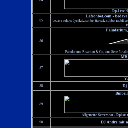
84
Top-Liste Ni
Lafsohbet.com - bedava 
85
bedava sohbet üyeliksiz sohbet ücretsiz sohbet mobil soh
i
Paludarium,
86
Paludarium, Rivarium & Co, eine Seite für all
MB 
87
Yo
88
Dj
Binbei
89
Allgemeine Screenshot - Topliste m
90
DJ Andre mit m