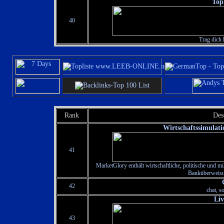
Top
40
Trag dich k
Rank
Des
Wirtschaftssimulat
41
MarketGlory enthält wirtschaftliche, politische und mi
Banküberweisu
42
chat, s
Li
43