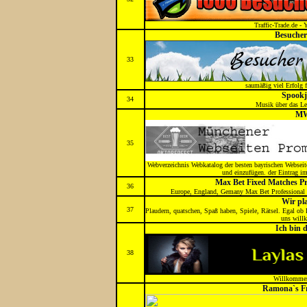
Traffic-Trade.de - 
Besucher
33
saumäßig viel Erfolg f
Spookj
34
Musik über das Le
M
35
Webverzeichnis Webkatalog der besten bayrischen Webseit
und einzufügen. der Eintrag im
Max Bet Fixed Matches Pr
36
Europe, England, Gemany Max Bet Professional 
Wir pl
37
Plaudern, quatschen, Spaß haben, Spiele, Rätsel. Egal ob H
uns will
Ich bin 
38
Willkommen
Ramona`s Fr