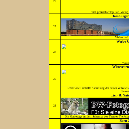
22
Bunt gemischte Topliste. Voting 
Hamburger 
23
Werbe- und 
Werbe-G
24
visit
Witzeseit
25
Redaktionell erstellte Sammlung der besten Witzesei
Screen
Tier- & Nat
26
Die Homepage umfasst Seiten zu den Themen Tierfotogr
Born 