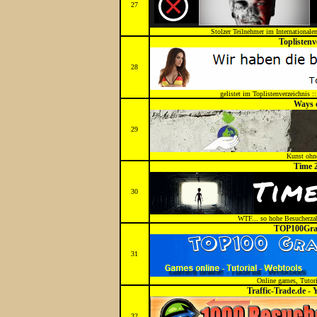
27
Stolzer Teilnehmer im Internationalen
Toplistenv
28
gelistet im Toplistenverzeichnis ::
Ways 
29
Kunst ohn
Time 
30
WTF... so hohe Besucherzah
TOP100Grat
31
Online games, Tutori
Traffic-Trade.de - 
32