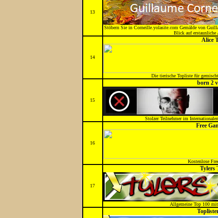
13
Stöbern Sie in Corneille.yolasite.com Gemälde von Guill
Blick auf erstaunliche 
Alice T
14
Die tierische Topliste für gemisch
born 2 v
15
Stolzer Teilnehmer im Internationalen
Free Ga
16
Kostenlose Fre
Tylers 
17
Allgemeine Top 100 mit
Topliste