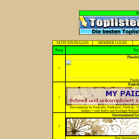
S
SEITE EINTRAGEN
MEMBER LOGIN
Rang
Top
Plaude
1
Plaude
Paidcl
2
Bestvergütung für Paidmails, Paidbanner, Paidlinks, S
Jackpot // viele Rallys und 8-stufiges Refsyst
International G
3
Best International