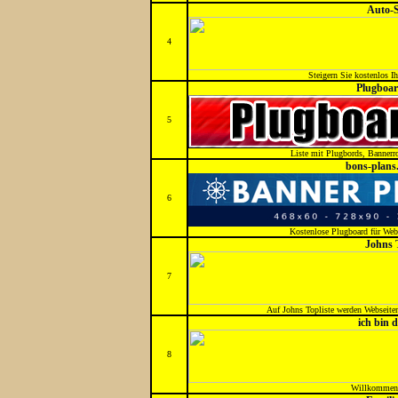
Auto-
4
Steigern Sie kostenlos Ihr
Plugboar
5
Liste mit Plugbords, Bannerr
bons-plans.
6
Kostenlose Plugboard für Web
Johns 
7
Auf Johns Topliste werden Webseiten
ich bin d
8
Willkommen b