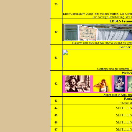
39
Diese Community wurde jetzt erst neu eröffnet. Die Comm
und sonstige Unterhaltung. Wir w
EBBES Freund
40
Plaudern über dies und das, über alles und die ganz
Banner 
41
Gepflegte und gut besuchte To
Weibe
42
Nimm dich in Acht, jet
Bank
43
Themes &
SEITE E
44
SEITE E
45
SEITE E
46
SEITE E
47