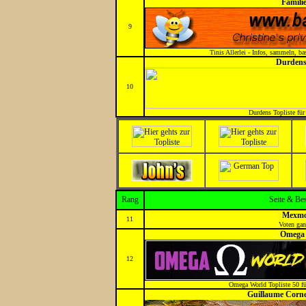
Famili
9
Tinis Allerlei - Infos, sammeln, b
Durdens
10
Durdens Topliste für 
Rang
Seite & Be
Mexmo
11
Voten gan
Omega
12
Omega World Topliste 50 fü
Guillaume Corne