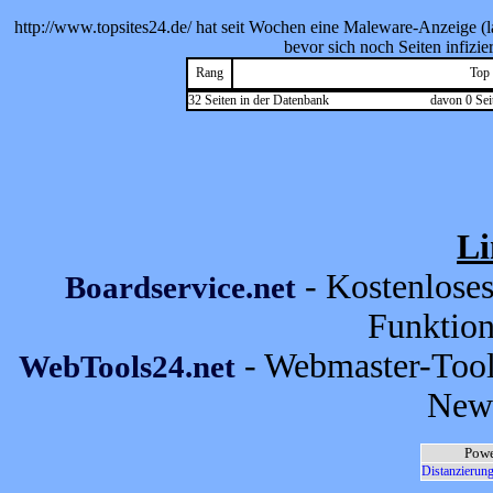
http://www.topsites24.de/ hat seit Wochen eine Maleware-Anzeige (la
bevor sich noch Seiten infizie
Rang
Top
32 Seiten in der Datenbank
davon 0 Sei
Li
- Kostenlose
Boardservice.net
Funktion
- Webmaster-Tool
WebTools24.net
News
Powe
Distanzierung