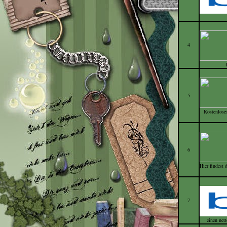
4
5
Kostenlose
6
Hier findest
7
einen net