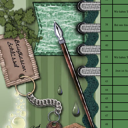
37
Wir haben T
38
Bei uns fin
39
40
41
Wir haben T
42
Jetzt ist 
43
44
45
46
47
48