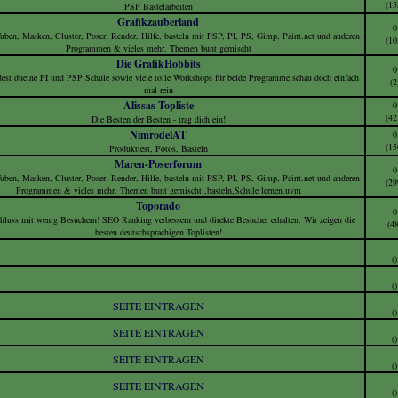
(15
PSP Bastelarbeiten
Grafikzauberland
0
uben, Masken, Cluster, Poser, Render, Hilfe, basteln mit PSP, PI, PS, Gimp, Paint.net und anderen
(10
Programmen & vieles mehr. Themen bunt gemischt
Die GrafikHobbits
0
dest dueine PI und PSP Schule sowie viele tolle Workshops für beide Programme,schau doch einfach
(2
mal rein
Alissas Topliste
0
(42
Die Besten der Besten - trag dich ein!
NimrodelAT
0
(15
Produkttest, Fotos, Basteln
Maren-Poserforum
0
uben, Masken, Cluster, Poser, Render, Hilfe, basteln mit PSP, PI, PS, Gimp, Paint.net und anderen
(29
Programmen & vieles mehr. Themen bunt gemischt ,basteln,Schule lernen.uvm
Toporado
0
Schluss mit wenig Besuchern! SEO Ranking verbessern und direkte Besucher erhalten. Wir zeigen die
(48
besten deutschsprachigen Toplisten!
()
()
SEITE EINTRAGEN
()
SEITE EINTRAGEN
()
SEITE EINTRAGEN
()
SEITE EINTRAGEN
()