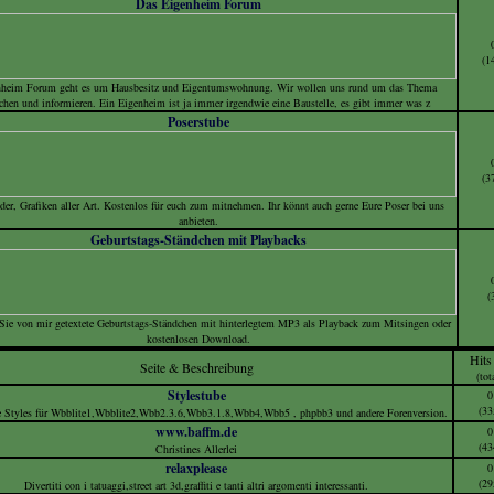
Das Eigenheim Forum
(1
heim Forum geht es um Hausbesitz und Eigentumswohnung. Wir wollen uns rund um das Thema
chen und informieren. Ein Eigenheim ist ja immer irgendwie eine Baustelle, es gibt immer was z
Poserstube
(3
der, Grafiken aller Art. Kostenlos für euch zum mitnehmen. Ihr könnt auch gerne Eure Poser bei uns
anbieten.
Geburtstags-Ständchen mit Playbacks
(
 Sie von mir getextete Geburtstags-Ständchen mit hinterlegtem MP3 als Playback zum Mitsingen oder
kostenlosen Download.
Hits
Seite & Beschreibung
(tot
Stylestube
0
(33
e Styles für Wbblite1,Wbblite2,Wbb2.3.6,Wbb3.1.8,Wbb4,Wbb5 , phpbb3 und andere Forenversion.
www.baffm.de
0
(43
Christines Allerlei
relaxplease
0
(29
Divertiti con i tatuaggi,street art 3d,graffiti e tanti altri argomenti interessanti.