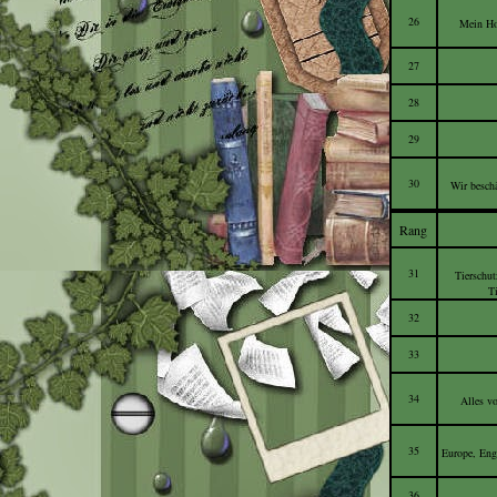
26
Mein Ho
27
28
29
30
Wir besch
Rang
31
Tierschut
Ti
32
33
34
Alles vo
35
Europe, Eng
36