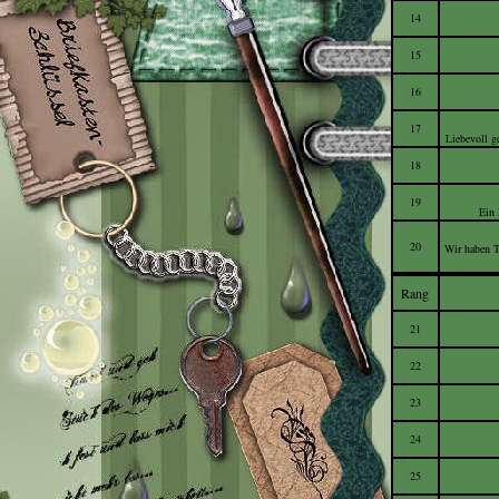
14
15
16
17
Liebevoll g
18
19
Ein 
20
Wir haben T
Rang
21
22
23
24
25