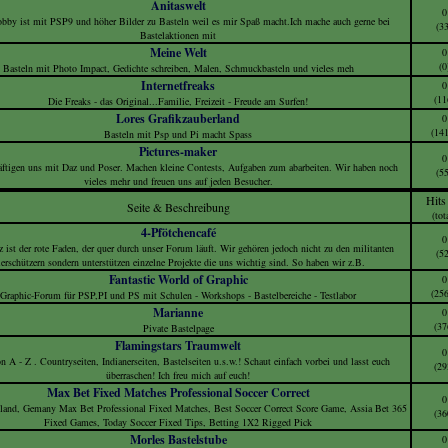
Anitaswelt
0
bby ist mit PSP9 und höher Bilder zu Basteln weil es mir Spaß macht.Ich mache auch gerne bei
(33
Bastelaktionen mit
Meine Welt
0
(0
Basteln mit Photo Impact, Gedichte schreiben, Malen, Schmuckbasteln und vieles meh
Internetfreaks
0
(11
Die Freaks - das Original...Familie, Freizeit - Freude am Surfen!
Lores Grafikzauberland
0
(14
Basteln mit Psp und Pi macht Spass
Pictures-maker
0
äftigen uns mit Daz und Poser. Machen kleine Contests, Aufgaben zum abarbeiten. Wir haben noch
(55
vieles mehr und freuen uns auf jeden Besucher.
Hits
Seite & Beschreibung
(tot
4-Pfötchencafé
0
z ist der rote Faden, der quer durch unser Forum läuft. Wir gehören jedoch nicht zu den militanten
(52
erschützern sondern unterstützen einzelne Projekte die uns wichtig sind. So haben wir z.B.
Fantastic World of Graphic
0
(25
Graphic-Forum für PSP,PI und PS mit Schulen - Workshops - Bastelbereiche - Testlabor
Marianne
0
(37
Pivate Bastelpage
Flamingstars Traumwelt
0
n A - Z . Countryseiten, Indianerseiten, Bastelseiten u.s.w.! Schaut einfach vorbei und lasst euch
(29
überraschen! Ich freu mich auf euch!
Max Bet Fixed Matches Professional Soccer Correct
0
land, Gemany Max Bet Professional Fixed Matches, Best Soccer Correct Score Game, Assia Bet 365
(36
Fixed Games, Today Soccer Fixed Tips, Betting 1X2 Rigged Pick
Morles Bastelstube
0