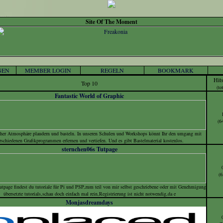
Site Of The Moment
GEN
MEMBER LOGIN
REGELN
BOOKMARK
Hit
Top 10
(to
Fantastic World of Graphic
(6
cher Atmosphäre plaudern und basteln. In unseren Schulen und Workshops könnt Ihr den umgang mit
rschiedenen Grafikprogrammen erlernen und vertiefen. Und es gibt Bastelmaterial kostenlos.
sternchen06s Tutpage
(6
tpage findest du tutoriale für Pi und PSP,zum teil von mir selbst geschriebene oder mit Genehmigung
übersetzte tutorials,schau doch einfach mal rein,Registrierung ist nicht notwendig,da e
Monjasdreamdays