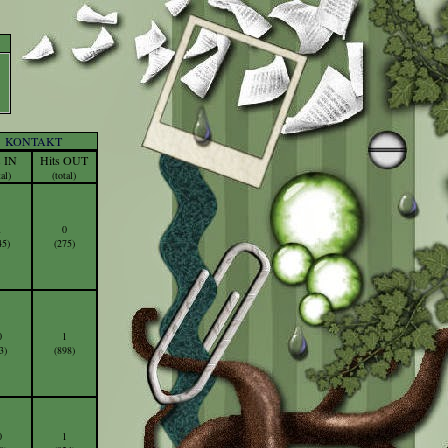
KONTAKT
s IN
Hits OUT
tal)
(total)
1
0
45)
(275)
0
1
3)
(898)
0
1