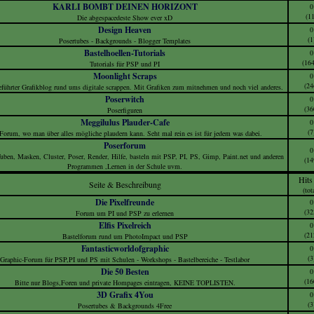
KARLI BOMBT DEINEN HORIZONT
0
(11
Die abgespacedeste Show ever xD
Design Heaven
0
(1
Posertubes - Backgrounds - Blogger Templates
Bastelhoellen-Tutorials
0
(16
Tutorials für PSP und PI
Moonlight Scraps
0
(24
eführter Grafikblog rund ums digitale scrappen. Mit Grafiken zum mitnehmen und noch viel anderes.
Poserwitch
0
(36
Poserfiguren
Meggilulus Plauder-Cafe
0
(7
Forum, wo man über alles mögliche plaudern kann. Seht mal rein es ist für jedem was dabei.
Poserforum
0
uben, Masken, Cluster, Poser, Render, Hilfe, basteln mit PSP, PI, PS, Gimp, Paint.net und anderen
(14
Programmen ,Lernen in der Schule uvm.
Hits
Seite & Beschreibung
(tot
Die Pixelfreunde
0
(32
Forum um PI und PSP zu erlernen
Elfis Pixelreich
0
(21
Bastelforum rund um PhotoImpact und PSP
Fantasticworldofgraphic
0
(3
Graphic-Forum für PSP,PI und PS mit Schulen - Workshops - Bastelbereiche - Testlabor
Die 50 Besten
0
(16
Bitte nur Blogs,Foren und private Hompages eintragen, KEINE TOPLISTEN.
3D Grafix 4You
0
(3
Posertubes & Backgrounds 4Free