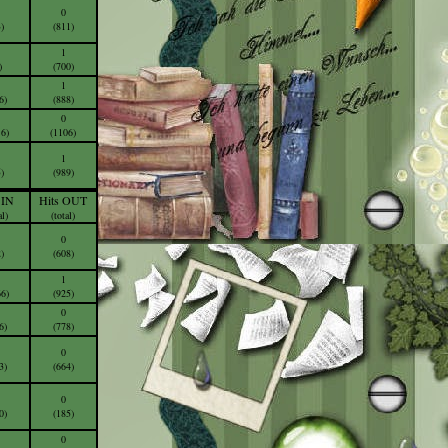
0
)
(811)
1
)
(700)
1
6)
(888)
0
16)
(1106)
1
)
(989)
 IN
Hits OUT
al)
(total)
0
)
(608)
1
66)
(925)
0
6)
(778)
0
3)
(664)
0
0)
(185)
0