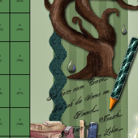
8)
(824)
0
0
52)
(594)
0
0
6)
(784)
0
1
9)
(871)
0
0
7)
(760)