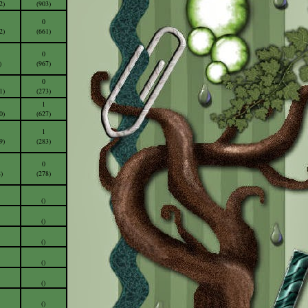
2)
(903)
0
2)
(661)
0
)
(967)
0
1)
(273)
1
0)
(627)
1
9)
(283)
0
)
(278)
()
()
()
()
()
()