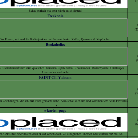
(7
Schau einfach mal rein würde mich freuen!
Freakonia
(2
Das Forum, mit und für Kaffeejunkies und Internetfreaks. Kaffee, Quasseln & Kopflachen.
Bookaholics
(
s Büchertauschforum zum quatschen, tauschen, Spaß haben, Rezensionen, Wanderpakete, Challenges,
Leserunden und mehr
PAINT-CITY.do.am
(3
 du Zeichnungen, die ich mit Paint gemacht habe. Also schau dich um und kommentiere deine Favorites
=)
e-karten-page
(6
ten Gruss mit einer kostenlosen eCard verschicken. Zu alltäglichen Themen oder einfach nur mal so.