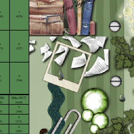
0
1
44)
(670)
0
0
73)
(327)
0
0
3)
(706)
 IN
Hits OUT
al)
(total)
0
5)
(306)
0
4)
(321)
0
5)
(285)