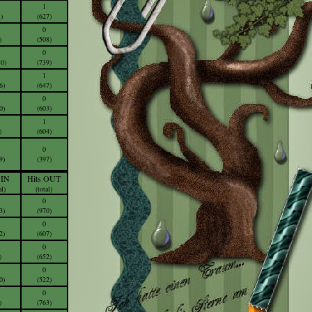
1
)
(627)
0
)
(508)
0
40)
(739)
1
6)
(647)
0
0)
(603)
1
)
(604)
0
9)
(397)
 IN
Hits OUT
al)
(total)
0
3)
(970)
0
2)
(607)
0
)
(652)
0
0)
(522)
0
)
(763)