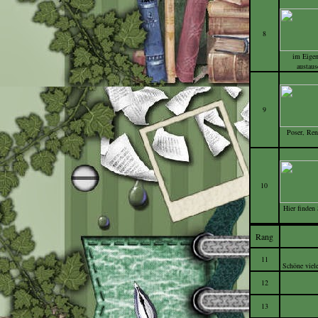
8
im Eigen
austaus
9
Poser, Ren
10
Hier finden
Rang
11
Schöne viel
12
13