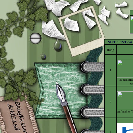
SEITE EINTRA
Rang
1
In gemütli
ve
2
Auf meiner Tu
3