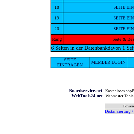
18
SEITE EI
19
SEITE EI
20
SEITE EI
Rang
Seite & Be
6 Seiten in der Datenbank
davon 1 Sei
SEITE
MEMBER LOGIN
EINTRAGEN
Boardservice.net
- Kostenloses phpB
WebTools24.net
- Webmaster-Tools 
Power
Distanzierung /