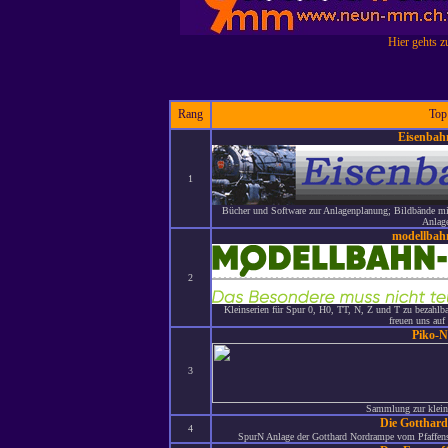
Hier gehts z
Rang
Top
Eisenbah
1
Bücher und Software zur Anlagenplanung; Bildbände m
Anlag
modellbah
2
Kleinserien für Spur 0, H0, TT, N, Z und T zu bezahlba
freuen uns auf
Piko-
3
Sammlung zur klein
Die Gotthar
4
SpurN Anlage der Gotthard Nordrampe vom Pfaffens