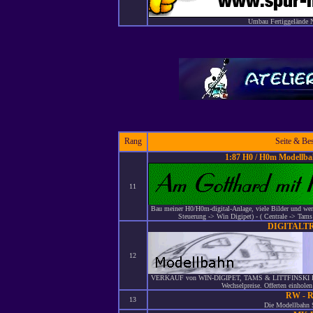
Umbau Fertiggeländ
Rang
Seite & Be
1:87 H0 / H0m Modellba
11
Bau meiner H0/H0m-digital-Anlage, viele Bilder und weni
Steuerung -> Win Digipet) - ( Centrale -> T
DIGITALT
12
VERKAUF von WIN-DIGIPET, TAMS & LITTFINSKI DAT
Wechselpreise. Offerten einhole
RW - R
13
Die Modellbahn S