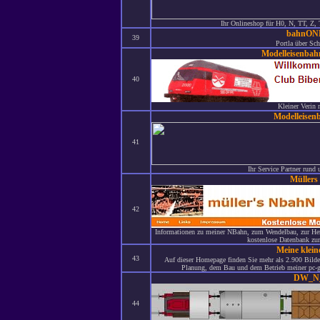
Ihr Onlineshop für H0, N, TT, Z,
bahnON
39
Portla über Sc
Modelleisenbah
40
Kleiner Verin 
Modelleisen
41
Ihr Service Partner rund
Müller
42
Informationen zu meiner NBahn, zum Wendelbau, zur Her
kostenlose Datenbank zu
Meine klein
43
Auf dieser Homepage finden Sie mehr als 2.900 Bilde
Planung, dem Bau und dem Betrieb meiner pc-ge
DW_N
44