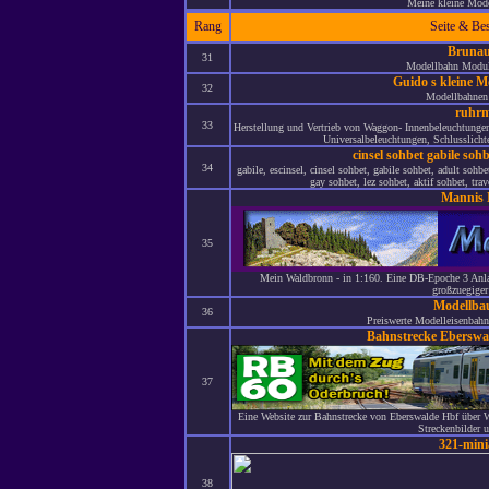
Meine kleine Mode
Rang
Seite & Be
Bruna
31
Modellbahn Modul
Guido s kleine 
32
Modellbahnen
ruhrm
33
Herstellung und Vertrieb von Waggon- Innenbeleuchtunge
Universalbeleuchtungen, Schlusslichte
cinsel sohbet gabile soh
34
gabile, escinsel, cinsel sohbet, gabile sohbet, adult sohb
gay sohbet, lez sohbet, aktif sohbet, trav
Mannis
35
Mein Waldbronn - in 1:160. Eine DB-Epoche 3 Anla
großzuegiger
Modellba
36
Preiswerte Modelleisenbahn 
Bahnstrecke Eberswa
37
Eine Website zur Bahnstrecke von Eberswalde Hbf über Wri
Streckenbilder u
321-mini
38