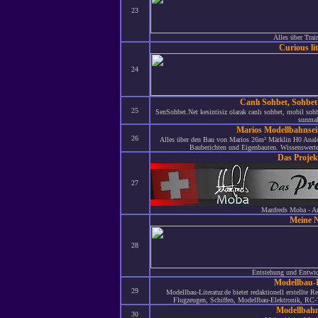
23
Alles über Trai
Curious li
24
Canlı Sohbet, Sohbet
25
SenSohbet.Net kesintisiz olarak canlı sohbet, mobil sohbe
sunmak
Marios Modellbahnsei
26
Alles über den Bau von Marios 26m² Märklin H0 Analo
Bauberichten und Eigenbauten. Wissenswertes
Das Proje
27
Manfreds Moba - An
Meine 
28
Entstehung und Entwi
Modellbau-L
29
Modellbau-Literatur.de bietet redaktionell erstellt
Flugzeugen, Schiffen, Modellbau-Elektronik, RC-
Modellbahn
30