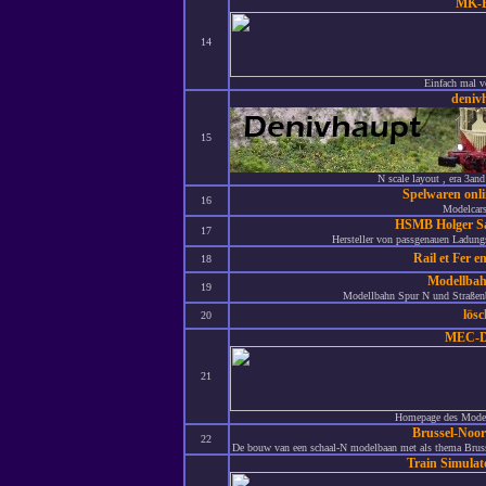
MK-
14
Einfach mal v
deniv
15
N scale layout , era 3and
Spelwaren onl
16
Modelcar
HSMB Holger S
17
Hersteller von passgenauen Ladung
Rail et Fer 
18
Modellba
19
Modellbahn Spur N und Straßen
lös
20
MEC-D
21
Homepage des Model
Brussel-Noo
22
De bouw van een schaal-N modelbaan met als thema Brusse
Train Simulat