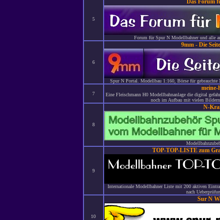
Das Forum f
5
Forum für Spur N Modellbahner und alle a
9mm - Die Seit
6
Spur N Portal. Modellbau 1:160, Börse für gebrauchte 
meine-
7
Eine Fleischmann H0 Modellbahnanlage die digital gefahr
noch im Aufbau mit vielen Bilder
N-Kr
8
Modellbahnzubehö
TOP-TOP-LISTE zum Grati
9
Internationale Modellbahner Liste mit 200 aktiven Eint
nach Ueberprüfun
Sur N W
10