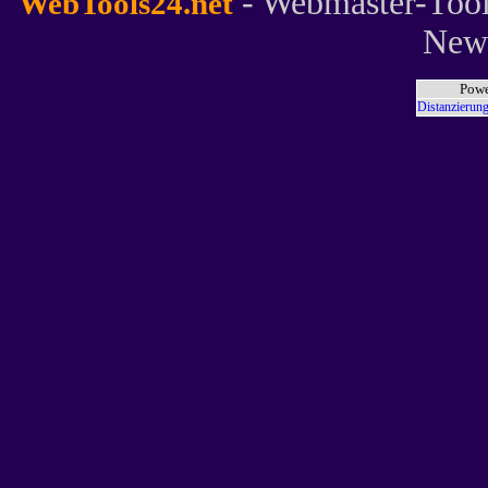
- Webmaster-Tool
WebTools24.net
News
Powe
Distanzierung