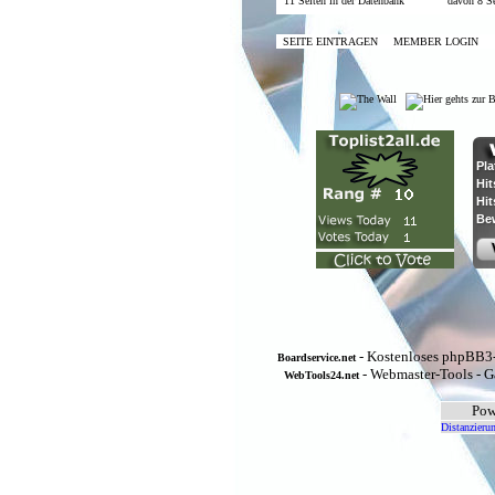
11 Seiten in der Datenbank
davon 8 Se
SEITE EINTRAGEN
MEMBER LOGIN
- Kostenloses phpBB3-
Boardservice.net
- Webmaster-Tools - G
WebTools24.net
Pow
Distanzieru