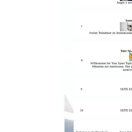
Juegos y min
born
7
Stolzer Teilnehmer im International
Your Spa
8
Willkommen bei Your Space Toplist
Webseiten mit Ambitionen. Hier gi
kreative
9
SEITE 
10
SEITE 