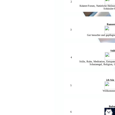
2
Kräuter-Forum, Natürliche Heilm
Schüssler-S
Banner
3
Gut besuchte und gepflegte
Still
4
Stille, Ruhe, Meditation, Entspan
Schutzengel, Religion, G
ich bin
5
Willkommen
Bubu
6