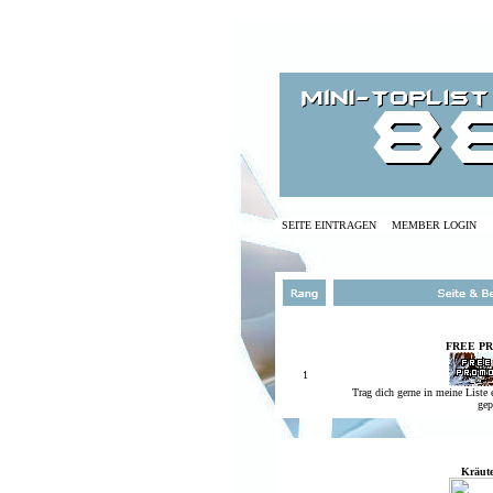
SEITE EINTRAGEN
MEMBER LOGIN
FREE P
1
Trag dich gerne in meine Liste 
gep
Kräut